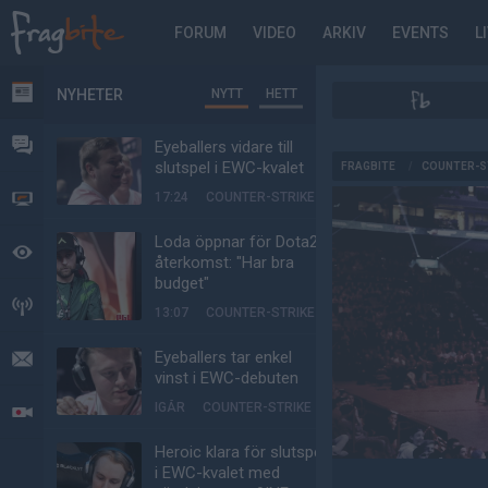
FORUM
VIDEO
ARKIV
EVENTS
L
NYHETER
NYTT
HETT
NYHETER
FORUM
Eyeballers vidare till
AD
slutspel i EWC-kvalet
FRAGBITE
/
COUNTER-S
17:24
COUNTER-STRIKE
VIDEO
Loda öppnar för Dota2-
BEVAKAT
återkomst: "Har bra
budget"
HÄNDELSER
13:07
COUNTER-STRIKE
Eyeballers tar enkel
MEDDELANDEN
vinst i EWC-debuten
IGÅR
COUNTER-STRIKE
LIVESÄNDNINGAR
Heroic klara för slutspel
i EWC-kvalet med