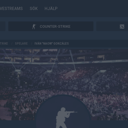
IVESTREAMS
SÖK
HJÄLP
COUNTER-STRIKE
TRIKE
/
SPELARE
/
IVÁN "NAOW" GONZÁLES