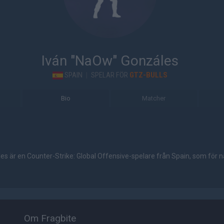
Iván "NaOw" Gonzáles
SPAIN
|
SPELAR FÖR
GTZ-BULLS
Bio
Matcher
s är en Counter-Strike: Global Offensive-spelare från Spain, som för n
Om Fragbite