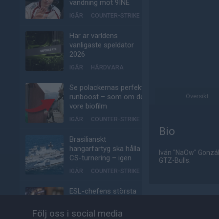
vändning mot 9INE
IGÅR
COUNTER-STRIKE
Här är världens
vanligaste speldator
2026
IGÅR
HÅRDVARA
Se polackernas perfekta
runboost – som om det
Översikt
vore biofilm
IGÅR
COUNTER-STRIKE
Bio
Brasilianskt
hangarfartyg ska hålla
Iván "NaOw" Gonzále
CS-turnering – igen
GTZ-Bulls.
IGÅR
COUNTER-STRIKE
ESL-chefens största
problem med esporten:
Fansen betalar inte för
Följ oss i social media