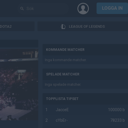
LOGGA IN
DOTA2
LEAGUE OF LEGENDS
AD
KOMMANDE MATCHER
Inga kommande matcher.
SPELADE MATCHER
Inga spelade matcher.
TOPPLISTA TIPSET
1
JacceE
100000 b
2
cYbEr-
78233 b