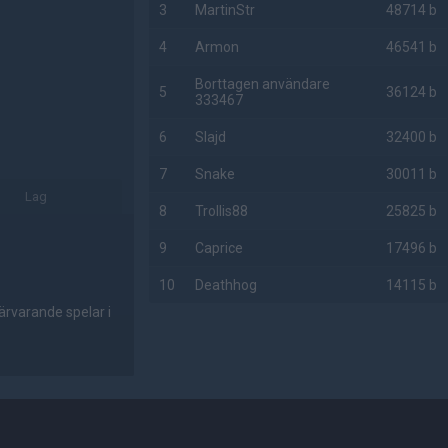
3
MartinStr
48714 b
4
Armon
46541 b
Borttagen användare
5
36124 b
333467
6
Slajd
32400 b
7
Snake
30011 b
Lag
8
Trollis88
25825 b
9
Caprice
17496 b
10
Deathhog
14115 b
ärvarande spelar i
AD