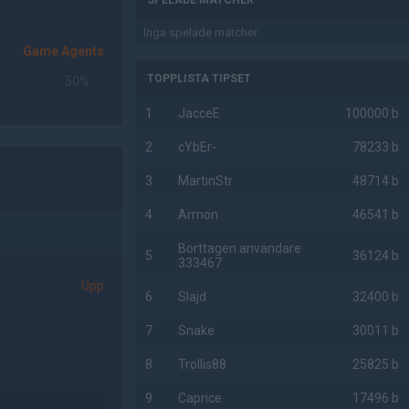
SPELADE MATCHER
Inga spelade matcher.
Game Agents
TOPPLISTA TIPSET
50%
1
JacceE
100000 b
2
cYbEr-
78233 b
3
MartinStr
48714 b
4
Armon
46541 b
Borttagen användare
5
36124 b
333467
Upp
6
Slajd
32400 b
7
Snake
30011 b
8
Trollis88
25825 b
9
Caprice
17496 b