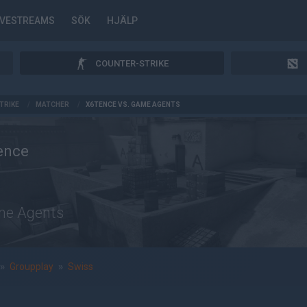
IVESTREAMS
SÖK
HJÄLP
COUNTER-STRIKE
TRIKE
/
MATCHER
/
X6TENCE VS. GAME AGENTS
ence
e Agents
»
Groupplay
»
Swiss