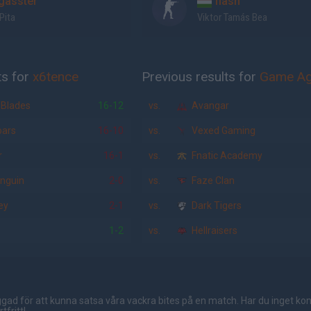
gasster
flash
Pita
Viktor Tamás Bea
ts for
x6tence
Previous results for
Game Ag
 Blades
16-12
vs.
Avangar
oars
16-10
vs.
Vexed Gaming
r
16-1
vs.
Fnatic Academy
nguin
2-0
vs.
Faze Clan
ey
2-1
vs.
Dark Tigers
1-2
vs.
Hellraisers
gad för att kunna satsa våra vackra bites på en match. Har du inget ko