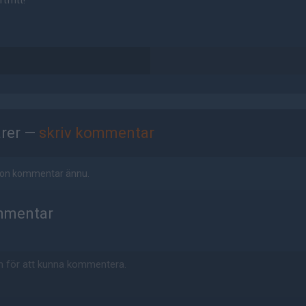
tfritt!
rer —
skriv kommentar
ågon kommentar ännu.
mmentar