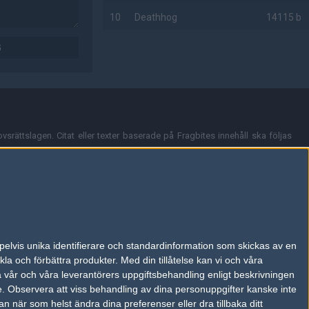
10
Deathhog
14115 b
G
AD
vsrättslagen. Citat eller texter baserade på Fragbites innehåll ska följas
nt och överensstämmer inte nödvändigtvis med Fragbites åsikter.
en kan du skicka iväg ett email till
vår support
.
tion så som t.ex. användarnamn. Cookies sparas även när man deltar i
pelvis unika identifierare och standardinformation som skickas av en
du stänga av cookies i din webbläsares inställningar eller välja att inte
la och förbättra produkter.
Med din tillåtelse kan vi och våra
ktronisk kommunikation som trädde i kraft 25 juli 2003.
a vår och våra leverantörers uppgiftsbehandling enligt beskrivningen
e.
Observera att viss behandling av dina personuppgifter kanske inte
 när som helst ändra dina preferenser eller dra tillbaka ditt