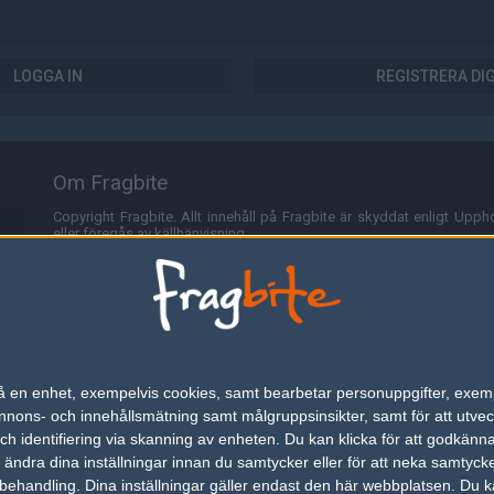
LOGGA IN
REGISTRERA DI
Om Fragbite
Copyright Fragbite. Allt innehåll på Fragbite är skyddat enligt Uppho
eller föregås av källhänvisning.
Alla åsikter uttryckta på Fragbite representerar varje enskild skribe
Programmering och design av
Fredric Bohlin
. För frågor rörande sajt
Cookies
Fragbite använder cookies för att spara användarspecifik informa
n på en enhet, exempelvis cookies, samt bearbetar personuppgifter, exem
omröstningar och för att föra statistik. För att slippa cookies kan 
ons- och innehållsmätning samt målgruppsinsikter, samt för att utveck
besöka Fragbite. Den här textraden finns här på grund av lagen om ele
h identifiering via skanning av enheten. Du kan klicka för att godkänn
h ändra dina inställningar innan du samtycker eller för att neka samtyck
Annonsering
behandling. Dina inställningar gäller endast den här webbplatsen. Du kan