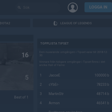
LOGGA IN
DOTA2
LEAGUE OF LEGENDS
AD
TOPPLISTA TIPSET
Den nuvarande omgången i Tipset varar till 2018-12-
16
30.
Vinnare från tidigare omgångar i Tipset finns i det
anrika Hall of Fame.
1
JacceE
100000 b
5
2
cYbEr-
78233 b
3
MartinStr
48714 b
Best of 1
4
Armon
46541 b