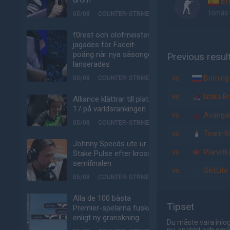
dröm"
Er
Tomás 
05/08
COUNTER-STRIKE
f0rest och olofmeister
jagades för Faceit-
poäng när nya säsongen
Previous resul
lanserades
vs.
Burning
05/08
COUNTER-STRIKE
vs.
Izako B
Alliance klättrar till plats
17 på världsrankingen
vs.
Avanga
05/08
COUNTER-STRIKE
vs.
Team Ki
Johnny Speeds ute ur
vs.
Planetk
Stake Pulse efter kross i
semifinalen
vs.
SkitLite
05/08
COUNTER-STRIKE
Alla de 100 bästa
Tipset
Premier-spelarna fuskar
enligt ny granskning
Du måste vara inlog