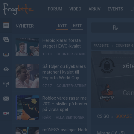
FORUM
VIDEO
ARKIV
EVENTS
L
NYHETER
NYTT
HETT
NYHETER
FORUM
Heroic klarar första
AD
steget i EWC-kvalet
FRAGBITE
/
COUNTER-S
13:10
COUNTER-STRIKE
VIDEO
x6t
Så följer du Eyeballers
BEVAKAT
matcher i kvalet till
Esports World Cup
HÄNDELSER
07:37
COUNTER-STRIKE
Gam
Roblox värde rasar med
MEDDELANDEN
70% – skyller på bristen
på virala spel
LIVESÄNDNINGAR
CS:GO
»
GOCASE
IGÅR
ALLA SEKTIONER
m0NESY avslöjar: Hade
Mirage
(16 - 5
)