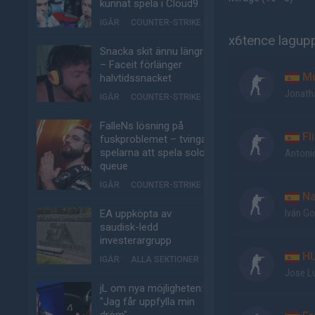
kunnat spela i Cloud9
IGÅR
COUNTER-STRIKE
x6tence lagupp
Snacka skit ännu längre
– Faceit förlänger
Mu
halvtidssnacket
Jonath
IGÅR
COUNTER-STRIKE
FalleNs lösning på
Fl
fuskproblemet – tvinga
spelarna att spela solo-
Antonio
queue
IGÅR
COUNTER-STRIKE
N
Iván G
EA uppköpta av
saudisk-ledd
investerargrupp
H
IGÅR
ALLA SEKTIONER
Jose Lu
jL om nya möjligheten:
"Jag får uppfylla min