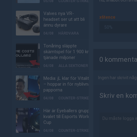
nu, snabbt och smär
05/08
COUNTER-STRIKE
Valves nya VR-
x6tence
headset ser ut att bli
ännu dyrare
50%
04/08
HÅRDVARA
Tonåring släppte
AD
skämtspel för 1 900 kr –
tjänade miljoner
0 kommenta
04/08
ALLA SEKTIONER
Ingen har skrivit n
Media: jL klar för Vitality
– hoppar in för nyblivna
papporna
Skriv en ko
04/08
COUNTER-STRIKE
Här är Eyeballers grupp i
kvalet till Esports World
Cup
04/08
COUNTER-STRIKE