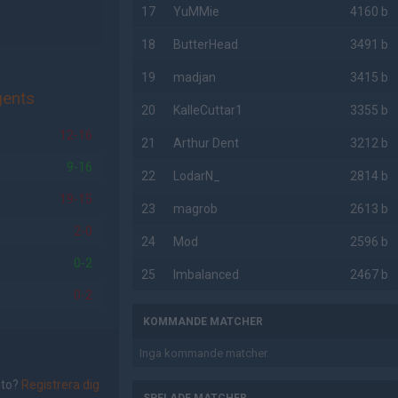
17
YuMMie
4160 b
18
ButterHead
3491 b
19
madjan
3415 b
ents
20
KalleCuttar1
3355 b
12-16
21
Arthur Dent
3212 b
9-16
22
LodarN_
2814 b
19-15
23
magrob
2613 b
2-0
24
Mod
2596 b
0-2
25
Imbalanced
2467 b
0-2
KOMMANDE MATCHER
Inga kommande matcher.
nto?
Registrera dig