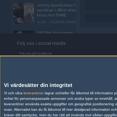
Johnny Speeds klara för
semifinal i LAN:et efter
kross mot SHiNE
04/08
COUNTER-STRIKE
LNZ klar för höstens
Starseries
Följ oss i social media
04/08
COUNTER-STRIKE
Följ oss på Facebook
Biljetterna till Majorn i
Buenos Aires är ute
Följ oss på Twitter
04/08
COUNTER-STRIKE
Följ oss på Instagram
Johnny Speeds vidare till
Följ oss på Twitch
slutspel – skickar hem
Vi värdesätter din integritet
Metizport från Stake
Information
Vi och våra
leverantorer
Pulse
lagrar och/eller får åtkomst till informatio
enhet för personanpassade annonser och andra typer av innehåll, ann
03/08
COUNTER-STRIKE
Annonsering
leverantörer använda exakta uppgifter om geografisk positionering oc
ovan. Alternativt kan du få åtkomst till mer detaljerad information oc
Majorvinnaren lämnar
Copyright och Privacy Policy
kräver ditt samtycke, men du har rätt att invända mot sådan uppgifts
äntligen VP – ute på fria