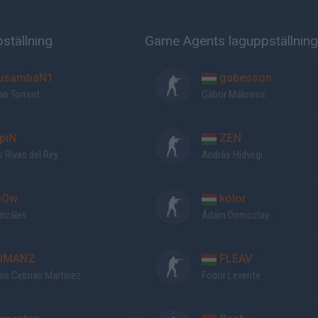
ställning
Game Agents laguppställnin
sambaN1
gabesson
an Torrent
Gábor Málovics
ipiN
ZEN
 Rivas del Rey
András Hidvégi
aOw
kolor
onzáles
Ádám Domozlay
UMANZ
FLEAV
is Cebrian Martinez
Fodor Levente