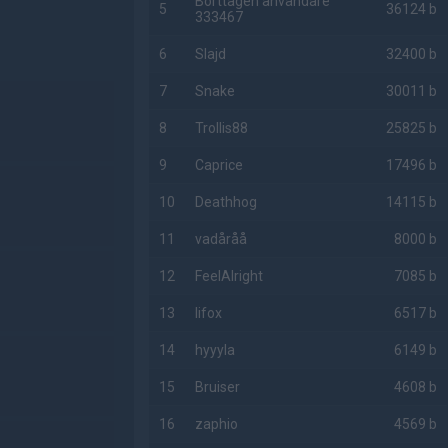
Borttagen användare
5
36124 b
333467
g
6
Slajd
32400 b
7
Snake
30011 b
8
Trollis88
25825 b
9
Caprice
17496 b
10
Deathhog
14115 b
11
vadåråå
8000 b
12
FeelAlright
7085 b
13
lifox
6517 b
14
hyyyla
6149 b
15
Bruiser
4608 b
16
zaphio
4569 b