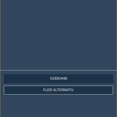
LOGGA IN
REGISTRERA DIG
Följ oss i social media
Följ oss på Facebook
Följ oss på Twitter
GODKÄNN
Följ oss på Instagram
FLER ALTERNATIV
Följ oss på Twitch
Information
Annonsering