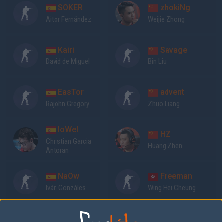
SOKER
zhokiNg
Aitor Fernández
Weijie Zhong
Kairi
Savage
David de Miguel
Bin Liu
EasTor
advent
Rajohn Gregory
Zhuo Liang
loWel
HZ
Christian Garcia
Huang Zhen
Antoran
NaOw
Freeman
Iván Gonzáles
Wing Hei Cheung
Previous results for
Wololos