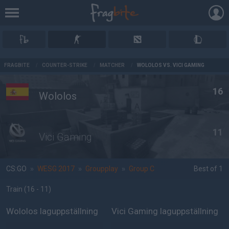
AD
FRAGBITE
/
COUNTER-STRIKE
/
MATCHER
/
WOLOLOS VS. VICI GAMING
16
Wololos
11
Vici Gaming
CS:GO
»
WESG 2017
»
Groupplay
»
Group C
Best of 1
Train
(16 - 11
)
Wololos laguppställning
Vici Gaming laguppställning