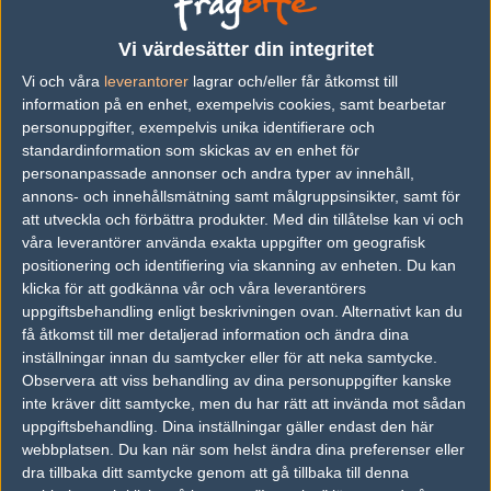
vs.
AGO Esports
16-14
Vi värdesätter din integritet
Vi och våra
leverantorer
lagrar och/eller får åtkomst till
vs.
Berzerk
7-16
information på en enhet, exempelvis cookies, samt bearbetar
vs.
Ukraine
1-2
personuppgifter, exempelvis unika identifierare och
standardinformation som skickas av en enhet för
vs.
Quantum Bellator Fire
8-16
personanpassade annonser och andra typer av innehåll,
annons- och innehållsmätning samt målgruppsinsikter, samt för
vs.
Nemiga Gaming
2-16
att utveckla och förbättra produkter.
Med din tillåtelse kan vi och
vs.
BIG
16-14
våra leverantörer använda exakta uppgifter om geografisk
positionering och identifiering via skanning av enheten. Du kan
Previous results for
Vici Gaming
klicka för att godkänna vår och våra leverantörers
uppgiftsbehandling enligt beskrivningen ovan. Alternativt kan du
vs.
MVP Project
3-0
få åtkomst till mer detaljerad information och ändra dina
inställningar innan du samtycker eller för att neka samtycke.
vs.
Red Wolf Gaming
2-1
Observera att viss behandling av dina personuppgifter kanske
inte kräver ditt samtycke, men du har rätt att invända mot sådan
vs.
New4
1-2
uppgiftsbehandling. Dina inställningar gäller endast den här
webbplatsen. Du kan när som helst ändra dina preferenser eller
vs.
MVP Project
2-1
dra tillbaka ditt samtycke genom att gå tillbaka till denna