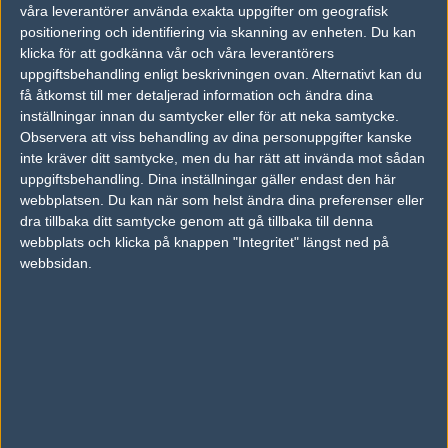
våra leverantörer använda exakta uppgifter om geografisk
Hallonkraem: "Apeks är årets mest spännande lag men jag är besvike
positionering och identifiering via skanning av enheten. Du kan
Hallonkraem: "Kunde NIP valt någon annan spelare än es3tag?"
klicka för att godkänna vår och våra leverantörers
uppgiftsbehandling enligt beskrivningen ovan. Alternativt kan du
Hallonkraem: "Sviker Fnatic den svenska scenen?"
få åtkomst till mer detaljerad information och ändra dina
inställningar innan du samtycker eller för att neka samtycke.
Nu startar ESL Pro League — här är allt du behöver veta
Observera att viss behandling av dina personuppgifter kanske
Sandstrxm: Fnatics uppbrott med Sverige lämnar ett hål — vem ska fy
inte kräver ditt samtycke, men du har rätt att invända mot sådan
uppgiftsbehandling. Dina inställningar gäller endast den här
kMh: “Här är min helsvenska drömfemma i Fnatic Rising"
webbplatsen. Du kan när som helst ändra dina preferenser eller
dra tillbaka ditt samtycke genom att gå tillbaka till denna
vuggo: “JW är Fnatic och Fnatic är JW”
webbplats och klicka på knappen "Integritet" längst ned på
webbsidan.
Visar
1 - 25
av totalt
1266
artiklar fördelat på
51
sidor
❮
1
2
❯
Följ oss i social media
Följ oss på Facebook