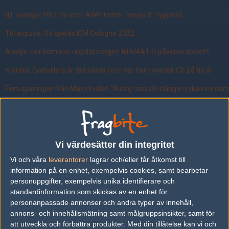
djL avslöjar: REZ tar över AWP-rollen i Ninjas In Pyjamas
Tittarguide: Så spelas IEM Cologne 2022
Analys: Hur kommer uppdateringen till M4A1-S påverka spelet?
Krönika: Eyeballers är det bästa som har hänt svensk CS på tio år
Fem spaningar från Majorkvalet: "Aldrig hört så många ryska svordom
Hallonkraem: Vitalitys fiasko bevisar att internationella lag inte är fra
Vems plats tar Brollan om han går till NIP? — Här är alternativen
Krönika : "Jag ser ingen framtid för Fnatic"
Vi värdesätter din integritet
Vi och våra
leverantorer
lagrar och/eller får åtkomst till
Krönika: Förbundens förslag kan bli en gamechanger för svensk espor
information på en enhet, exempelvis cookies, samt bearbetar
Hallonkraem: "Jag gillar inte det nya majorkvalet"
personuppgifter, exempelvis unika identifierare och
standardinformation som skickas av en enhet för
Fem spaningar efter Blast Premier: "En obegriplig sörja"
personanpassade annonser och andra typer av innehåll,
annons- och innehållsmätning samt målgruppsinsikter, samt för
Krönika: Slanta upp — det är dags för dig att börja betala för din Count
att utveckla och förbättra produkter.
Med din tillåtelse kan vi och