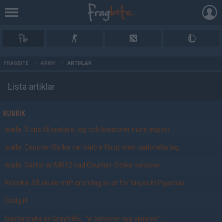
AD
FRAGBITE
/
ARKIV
/
ARTIKLAR
Lista artiklar
RUBRIK
walle: 3 tips till spelare, lag och kreatörer inom esport
walle: Counter-Strike var bättre förut med nationella lag
walle: Därför är MR12 vad Counter-Strike behöver
Krönika: Så skulle mitt drömlag se ut för Ninjas In Pyjamas
God jul!
Gästkrönika av DraySWE: "Vi behöver nya visioner"