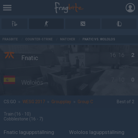
AD
FRAGBITE
/
COUNTER-STRIKE
/
MATCHER
/
FNATIC VS. WOLOLOS
16
16
2
Fnatic
7
10
0
Wololos
CS:GO
»
WESG 2017
»
Groupplay
»
Group C
Best of 2
Train
(16 - 10
)
Cobblestone
(16 - 7
)
Fnatic laguppställning
Wololos laguppställning