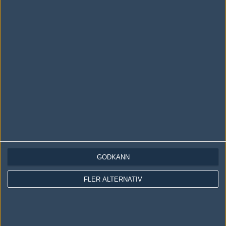
LOGGA IN
REGISTRERA DIG
Följ oss i social media
Följ oss på Facebook
Följ oss på Twitter
GODKÄNN
Följ oss på Instagram
FLER ALTERNATIV
Följ oss på Twitch
Information