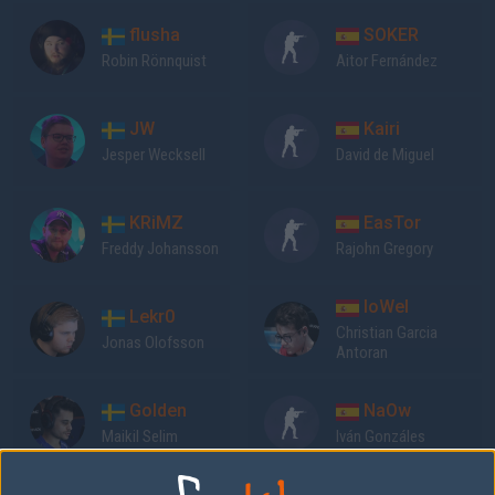
flusha
SOKER
Robin Rönnquist
Aitor Fernández
JW
Kairi
Jesper Wecksell
David de Miguel
KRiMZ
EasTor
Freddy Johansson
Rajohn Gregory
loWel
Lekr0
Christian Garcia
Jonas Olofsson
Antoran
Golden
NaOw
Maikil Selim
Iván Gonzáles