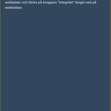
webbplats och klicka på knappen "Integritet" längst ned på
vs.
Berzerk
7-16
webbsidan.
vs.
Ukraine
1-2
Tipset
Du måste vara inloggad för att kunna satsa våra vackra bites på en
match. Har du inget konto?
Registrera dig
nu, snabbt och smärtfritt!
Fnatic
Wololos
61%
39%
AD
0 kommentarer —
skriv kommentar
Ingen har skrivit någon kommentar ännu.
Skriv en kommentar
Upp