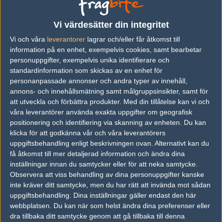
Previous results for
Fnatic
Vi värdesätter din integritet
vs.
Cloud9
8-16
Vi och våra
leverantorer
lagrar och/eller får åtkomst till
vs.
SZ Absolute
14-16
information på en enhet, exempelvis cookies, samt bearbetar
personuppgifter, exempelvis unika identifierare och
vs.
The Onliners
16-6
standardinformation som skickas av en enhet för
personanpassade annonser och andra typer av innehåll,
vs.
Faze Clan
2-3
annons- och innehållsmätning samt målgruppsinsikter, samt för
vs.
Team Liquid
2-0
att utveckla och förbättra produkter.
Med din tillåtelse kan vi och
våra leverantörer använda exakta uppgifter om geografisk
vs.
Faze Clan
0-2
positionering och identifiering via skanning av enheten. Du kan
klicka för att godkänna vår och våra leverantörers
Previous results for
Wololos
uppgiftsbehandling enligt beskrivningen ovan. Alternativt kan du
få åtkomst till mer detaljerad information och ändra dina
vs.
Belgium
8-16
inställningar innan du samtycker eller för att neka samtycke.
Observera att viss behandling av dina personuppgifter kanske
vs.
Parallax
4-16
inte kräver ditt samtycke, men du har rätt att invända mot sådan
vs.
Vici Gaming
16-11
uppgiftsbehandling. Dina inställningar gäller endast den här
webbplatsen. Du kan när som helst ändra dina preferenser eller
vs.
AGO Esports
16-14
dra tillbaka ditt samtycke genom att gå tillbaka till denna