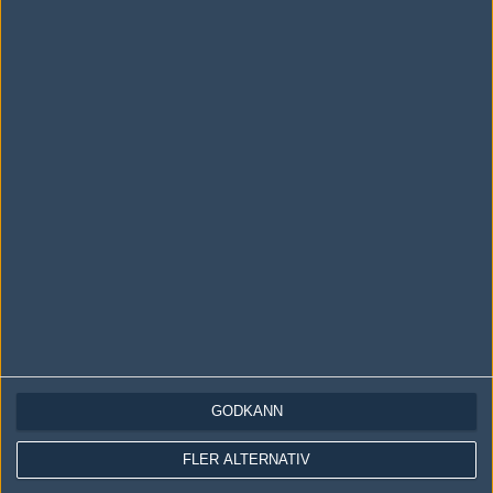
Tonåring släppte skämtspel för 1 900 kr – tjänade
miljoner (0)
Nästan alla pengarna återbetalades, dock.
04/08
ALLA SEKTIONER
GODKÄNN
FLER ALTERNATIV
Media: jL klar för Vitality – hoppar in för nyblivna