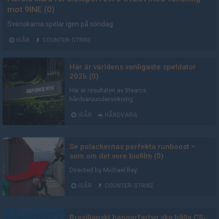
mot 9INE (0)
Svenskarna spelar igen på söndag.
IGÅR
COUNTER-STRIKE
Här är världens vanligaste speldator
2026 (0)
Här är resultaten av Steams
hårdvaruundersökning.
IGÅR
HÅRDVARA
AD
Se polackernas perfekta runboost –
som om det vore biofilm (0)
Directed by Michael Bay.
IGÅR
COUNTER-STRIKE
AD
Brasilianskt hangarfartyg ska hålla CS-