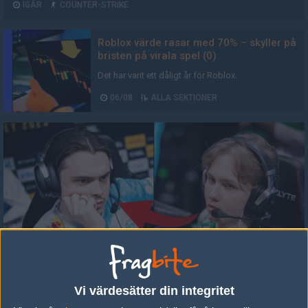
IGÅR
COUNTER-STRIKE
Roblox värde rasar med 70% – skyller på
bristen på virala spel (0)
Det har varit ett dåligt år för Roblox.
06/08
ALLA SEKTIONER
m0NESY avslöjar: Hade kunnat spela i Cloud9 (1)
m0NESY hade kunnat ersätta sh1ro.
Vi värdesätter din integritet
06/08
COUNTER-STRIKE