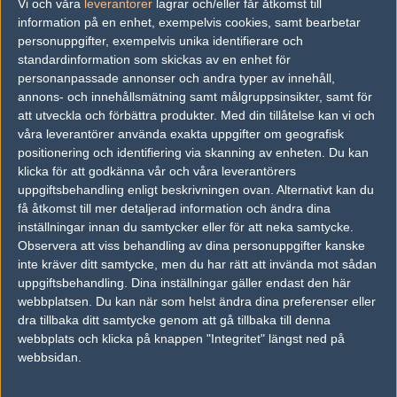
Vi och våra
leverantorer
lagrar och/eller får åtkomst till
information på en enhet, exempelvis cookies, samt bearbetar
Snacka skit ännu längre – Faceit
personuppgifter, exempelvis unika identifierare och
förlänger halvtidssnacket (0)
standardinformation som skickas av en enhet för
personanpassade annonser och andra typer av innehåll,
Nu kan du svära på motståndarna dubbelt så
annons- och innehållsmätning samt målgruppsinsikter, samt för
länge.
att utveckla och förbättra produkter.
Med din tillåtelse kan vi och
06/08
COUNTER-STRIKE
våra leverantörer använda exakta uppgifter om geografisk
positionering och identifiering via skanning av enheten. Du kan
klicka för att godkänna vår och våra leverantörers
uppgiftsbehandling enligt beskrivningen ovan. Alternativt kan du
få åtkomst till mer detaljerad information och ändra dina
inställningar innan du samtycker eller för att neka samtycke.
Observera att viss behandling av dina personuppgifter kanske
inte kräver ditt samtycke, men du har rätt att invända mot sådan
uppgiftsbehandling. Dina inställningar gäller endast den här
webbplatsen. Du kan när som helst ändra dina preferenser eller
dra tillbaka ditt samtycke genom att gå tillbaka till denna
FalleNs lösning på fuskproblemet – tvinga spelarna att
webbplats och klicka på knappen "Integritet" längst ned på
spela solo-queue (1)
webbsidan.
Det är inte helt dumt tänkt...