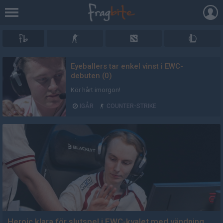
AD
Eyeballers tar enkel vinst i EWC-
debuten (0)
Kör hårt imorgon!
IGÅR
COUNTER-STRIKE
Heroic klara för slutspel i EWC-kvalet med vändning