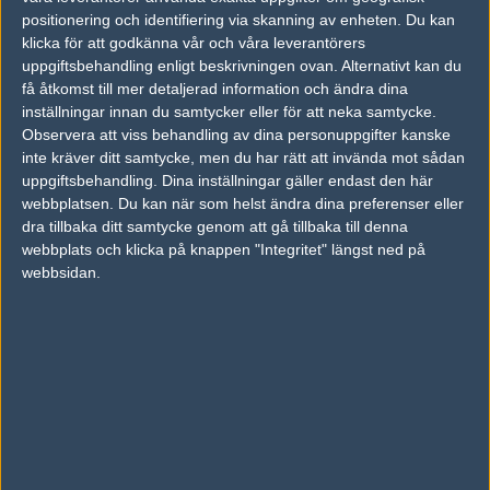
07
positionering och identifiering via skanning av enheten. Du kan
BIG Academy
50%
16
AUG
klicka för att godkänna vår och våra leverantörers
uppgiftsbehandling enligt beskrivningen ovan. Alternativt kan du
OG Academy
50%
16
06
få åtkomst till mer detaljerad information och ändra dina
Apeks Rebels
50%
6
inställningar innan du samtycker eller för att neka samtycke.
AUG
Observera att viss behandling av dina personuppgifter kanske
inte kräver ditt samtycke, men du har rätt att invända mot sådan
FURIA Academy
50%
16
05
uppgiftsbehandling. Dina inställningar gäller endast den här
OG Academy
50%
14
AUG
webbplatsen. Du kan när som helst ändra dina preferenser eller
dra tillbaka ditt samtycke genom att gå tillbaka till denna
webbplats och klicka på knappen "Integritet" längst ned på
OG Academy
50%
13
04
webbsidan.
FURIA Academy
50%
16
AUG
Följ oss i social media
Följ oss på Facebook
Följ oss på Twitter