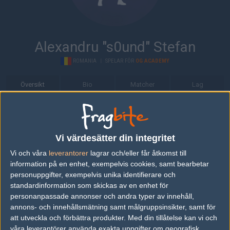
Alexandru "s0und" Stefan
ROMANIA
|
SPELAR FÖR
OG ACADEMY
Översikt
Bio
Matcher
Lag
Bio
Alexandru "s0und" Stefan är en Counter-Strike: Global Offensive-
Vi värdesätter din integritet
spelare från Romania, som för närvarande spelar i OG Academy.
Vi och våra
leverantorer
lagrar och/eller får åtkomst till
Senaste matcherna
information på en enhet, exempelvis cookies, samt bearbetar
personuppgifter, exempelvis unika identifierare och
Team Spirit Aca
7
16
19
2
standardinformation som skickas av en enhet för
09
demy
50%
personanpassade annonser och andra typer av innehåll,
OG Academy
5
16
14
15
1
AUG
annons- och innehållsmätning samt målgruppsinsikter, samt för
0%
att utveckla och förbättra produkter.
Med din tillåtelse kan vi och
OG Academy
50%
10
våra leverantörer använda exakta uppgifter om geografisk