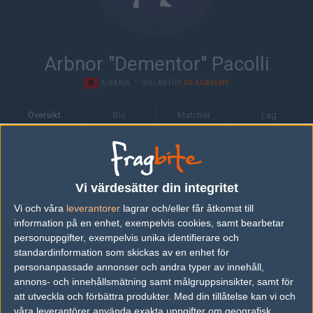
Arbnor "Dementor" Pacolli
ALBANIA
|
SPELAR FÖR
OG ACADEMY
Översikt
Bio
Matcher
Lag
Bio
Arbnor "Dementor" Pacolli är en Counter-Strike: Global Offensive-
Vi värdesätter din integritet
spelare från Albania, som för närvarande spelar i OG Academy.
Vi och våra
leverantorer
lagrar och/eller får åtkomst till
Senaste matcherna
information på en enhet, exempelvis cookies, samt bearbetar
personuppgifter, exempelvis unika identifierare och
Team Spirit Aca
7
16
19
2
standardinformation som skickas av en enhet för
09
demy
50%
personanpassade annonser och andra typer av innehåll,
OG Academy
5
16
14
15
1
AUG
annons- och innehållsmätning samt målgruppsinsikter, samt för
0%
att utveckla och förbättra produkter.
Med din tillåtelse kan vi och
OG Academy
50%
10
våra leverantörer använda exakta uppgifter om geografisk