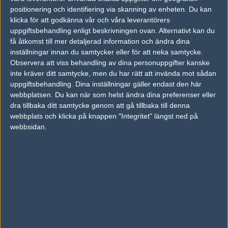
07
positionering och identifiering via skanning av enheten. Du kan
BIG Academy
50%
16
AUG
klicka för att godkänna vår och våra leverantörers
uppgiftsbehandling enligt beskrivningen ovan. Alternativt kan du
OG Academy
50%
16
06
få åtkomst till mer detaljerad information och ändra dina
Apeks Rebels
50%
6
inställningar innan du samtycker eller för att neka samtycke.
AUG
Observera att viss behandling av dina personuppgifter kanske
inte kräver ditt samtycke, men du har rätt att invända mot sådan
FURIA Academy
50%
16
05
uppgiftsbehandling. Dina inställningar gäller endast den här
OG Academy
50%
14
AUG
webbplatsen. Du kan när som helst ändra dina preferenser eller
dra tillbaka ditt samtycke genom att gå tillbaka till denna
webbplats och klicka på knappen "Integritet" längst ned på
OG Academy
50%
13
04
webbsidan.
FURIA Academy
50%
16
AUG
Följ oss i social media
Följ oss på Facebook
Följ oss på Twitter