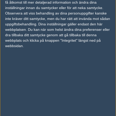
få åtkomst till mer detaljerad information och ändra dina
inställningar innan du samtycker eller för att neka samtycke.
Observera att viss behandling av dina personuppgifter kanske
Previous results for
Team Spirit Academy
inte kräver ditt samtycke, men du har rätt att invända mot sådan
uppgiftsbehandling. Dina inställningar gäller endast den här
vs.
Fnatic Rising
16-11
webbplatsen. Du kan när som helst ändra dina preferenser eller
vs.
Eternal Fire Academy
0-0
dra tillbaka ditt samtycke genom att gå tillbaka till denna
webbplats och klicka på knappen "Integritet" längst ned på
vs.
Mouz NXT
16-6
webbsidan.
vs.
Fnatic Rising
16-13
vs.
Astralis Talent
10-16
vs.
Natus Vincere Junior
3-16
Previous results for
OG Academy
vs.
BIG Academy
10-16
vs.
Apeks Rebels
16-6
vs.
FURIA Academy
16-14