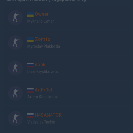
Owner
Mykhailo Lymar
Zont1x
Myroslav Plakhotia
donk
Danil Kryshkovets
ArtFr0st
Artem Kharitonov
H4SAN4TOR
Vladyslav Tuchin