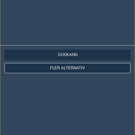
GODKÄNN
LOGGA IN
REGISTRERA DIG
FLER ALTERNATIV
Följ oss i social media
Följ oss på Facebook
Följ oss på Twitter
Följ oss på Instagram
Följ oss på Twitch