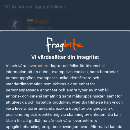
OG Academy laguppställning
Oxygen
Blagoi Dimitrov
Dementor
Arbnor Pacolli
Vi värdesätter din integritet
Vi och våra
leverantorer
lagrar och/eller får åtkomst till
Marix
information på en enhet, exempelvis cookies, samt bearbetar
Max Kugener
personuppgifter, exempelvis unika identifierare och
standardinformation som skickas av en enhet för
personanpassade annonser och andra typer av innehåll,
shaiK
annons- och innehållsmätning samt målgruppsinsikter, samt för
Kaloyan Borisov
att utveckla och förbättra produkter.
Med din tillåtelse kan vi och
våra leverantörer använda exakta uppgifter om geografisk
positionering och identifiering via skanning av enheten. Du kan
s0und
klicka för att godkänna vår och våra leverantörers
uppgiftsbehandling enligt beskrivningen ovan. Alternativt kan du
Alexandru Stefan