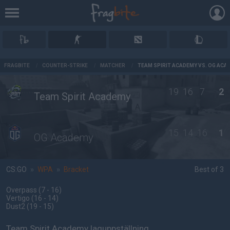
AD
FRAGBITE
/
COUNTER-STRIKE
/
MATCHER
/
TEAM SPIRIT ACADEMY VS. OG ACA
19
16
7
2
Team Spirit Academy
15
14
16
1
OG Academy
CS:GO
»
WPA
»
Bracket
Best of 3
Overpass
(7 - 16
)
Vertigo
(16 - 14
)
Dust2
(19 - 15
)
Team Spirit Academy laguppställning