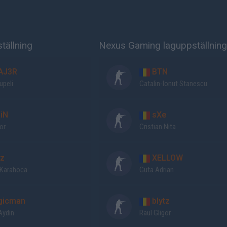
tällning
Nexus Gaming laguppställning
AJ3R
BTN
upeli
Catalin-Ionut Stanescu
iN
sXe
or
Cristian Nita
z
XELLOW
Karahoca
Guta Adrian
gicman
blytz
Aydin
Raul Gligor