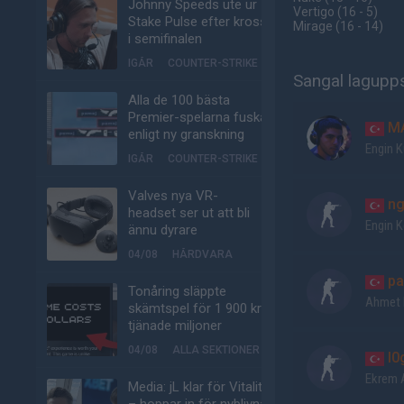
Johnny Speeds ute ur
Vertigo
(16 - 5
)
Stake Pulse efter kross
Mirage
(16 - 14
)
i semifinalen
IGÅR
COUNTER-STRIKE
Sangal lagupps
Alla de 100 bästa
Premier-spelarna fuskar
M
enligt ny granskning
Engin K
IGÅR
COUNTER-STRIKE
Valves nya VR-
ng
headset ser ut att bli
Engin K
ännu dyrare
04/08
HÅRDVARA
pa
Tonåring släppte
Ahmet 
skämtspel för 1 900 kr –
tjänade miljoner
04/08
ALLA SEKTIONER
l0
Ekrem 
Media: jL klar för Vitality