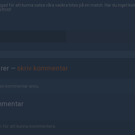
gad för att kunna satsa våra vackra bites på en match. Har du inget ko
tfritt!
rer —
skriv kommentar
ågon kommentar ännu.
mmentar