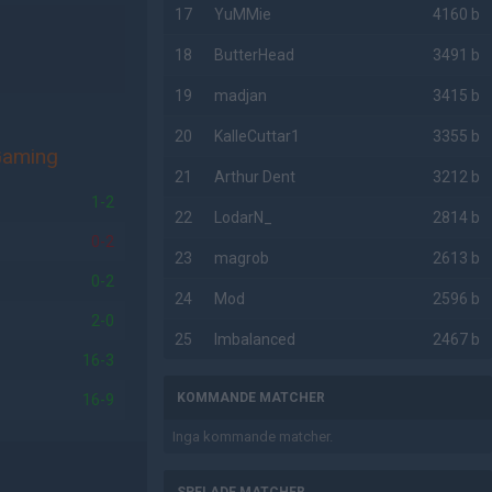
17
YuMMie
4160 b
18
ButterHead
3491 b
19
madjan
3415 b
20
KalleCuttar1
3355 b
Gaming
21
Arthur Dent
3212 b
1-2
22
LodarN_
2814 b
0-2
23
magrob
2613 b
0-2
24
Mod
2596 b
2-0
25
Imbalanced
2467 b
16-3
KOMMANDE MATCHER
16-9
Inga kommande matcher.