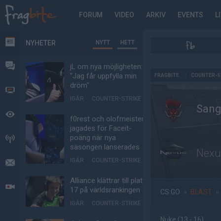
FORUM
VIDEO
ARKIV
EVENTS
L
NYHETER
NYTT
HETT
NYHETER
FORUM
jL om nya möjligheten:
AD
"Jag får uppfylla min
FRAGBITE
/
COUNTER-S
dröm"
VIDEO
IGÅR
COUNTER-STRIKE
Sang
BEVAKAT
f0rest och olofmeister
jagades för Faceit-
poäng när nya
HÄNDELSER
säsongen lanserades
Nexu
IGÅR
COUNTER-STRIKE
MEDDELANDEN
Alliance klättrar till plats
LIVESÄNDNINGAR
17 på världsrankingen
CS:GO
»
BLAST
»
IGÅR
COUNTER-STRIKE
Nuke
(13 - 16
)