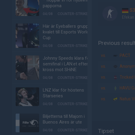
– hoppar in för nyblivna
papporna
S3
04/08
COUNTER-STRIKE
Efekan
Här är Eyeballers grupp i
kvalet till Esports World
Cup
Previous resul
04/08
COUNTER-STRIKE
vs.
PACT
Johnny Speeds klara för
semifinal i LAN:et efter
vs.
Anonym
kross mot SHiNE
vs.
Tricked 
04/08
COUNTER-STRIKE
vs.
HAVU G
LNZ klar för höstens
Starseries
vs.
Natus Vi
04/08
COUNTER-STRIKE
Biljetterna till Majorn i
Buenos Aires är ute
Tipset
04/08
COUNTER-STRIKE