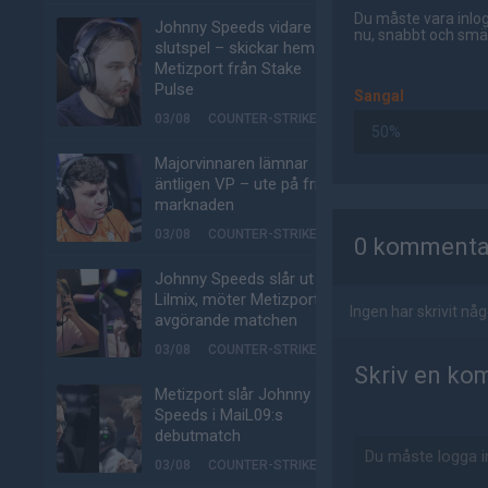
Du måste vara inlog
Johnny Speeds vidare till
nu, snabbt och smär
slutspel – skickar hem
Metizport från Stake
Pulse
Sangal
03/08
COUNTER-STRIKE
50%
Majorvinnaren lämnar
äntligen VP – ute på fria
marknaden
AD
03/08
COUNTER-STRIKE
0 kommenta
Johnny Speeds slår ut
Lilmix, möter Metizport i
Ingen har skrivit n
avgörande matchen
03/08
COUNTER-STRIKE
Skriv en ko
Metizport slår Johnny
Speeds i MaiL09:s
debutmatch
03/08
COUNTER-STRIKE