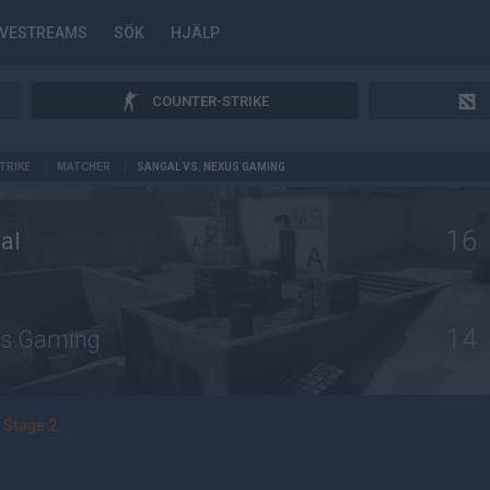
IVESTREAMS
SÖK
HJÄLP
COUNTER-STRIKE
TRIKE
/
MATCHER
/
SANGAL VS. NEXUS GAMING
16
al
14
s Gaming
Stage 2