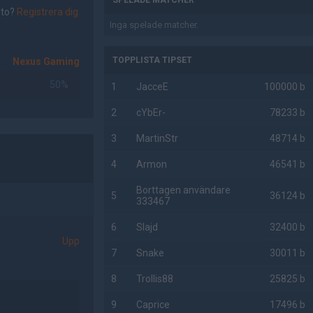
SPELADE MATCHER
nto?
Registrera dig
Inga spelade matcher.
TOPPLISTA TIPSET
Nexus Gaming
50%
1
JacceE
100000 b
2
cYbEr-
78233 b
3
MartinStr
48714 b
4
Armon
46541 b
Borttagen användare
5
36124 b
333467
6
Slajd
32400 b
Upp
7
Snake
30011 b
8
Trollis88
25825 b
9
Caprice
17496 b