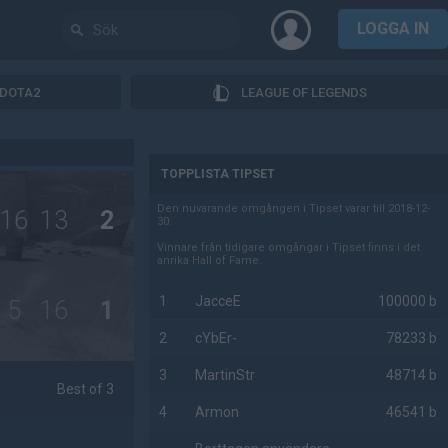
LOGGA IN
DOTA2
LEAGUE OF LEGENDS
AD
TOPPLISTA TIPSET
Den nuvarande omgången i Tipset varar till 2018-12-
16
13
2
30.
Vinnare från tidigare omgångar i Tipset finns i det
anrika Hall of Fame.
1
JacceE
100000 b
5
16
1
2
cYbEr-
78233 b
3
MartinStr
48714 b
Best of 3
4
Armon
46541 b