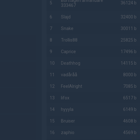
Borttagen användare
5
36124 b
333467
6
Slajd
32400 b
7
Snake
30011 b
8
Trollis88
25825 b
9
Caprice
17496 b
10
Deathhog
14115 b
11
vadåråå
8000 b
12
FeelAlright
7085 b
13
lifox
6517 b
14
hyyyla
6149 b
15
Bruiser
4608 b
16
zaphio
4569 b