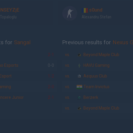
NSEYZjE
s0und
 Topaloglu
Alexandru Stefan
ts for
Sangal
Previous results for
Nexus 
2-1
vs.
Beyond Maple Club
o Esports
0-0
vs.
HAVU Gaming
Esport
1-2
vs.
Aequus Club
aming
2-0
vs.
Team Invictus
ncere Junior
2-1
vs.
Berzerk
vs.
Beyond Maple Club