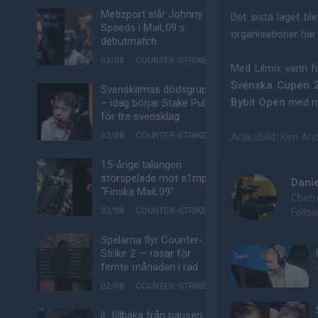
Metizport slår Johnny
Det sista laget b
Speeds i MaiL09:s
organisationer har 
debutmatch
03/08
COUNTER-STRIKE
Med Lilmix vann 
Svenska Cupen 
Svenskarnas dödsgrupp
Bybit Open
med m
– idag börjar Stake Pulse
för tre svensklag
03/08
COUNTER-STRIKE
Artikelbild: Kim A
15-årige talangen
storspelade mot s1mple:
Dani
"Finska MaiL09"
Chefr
02/08
COUNTER-STRIKE
Follo
Spelarna flyr Counter-
Strike 2 — rasar för
femte månaden i rad
02/08
COUNTER-STRIKE
jL tillbaka från pausen –