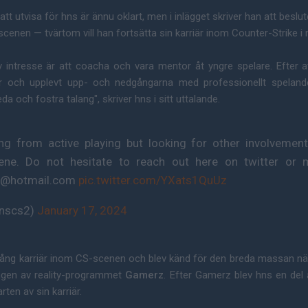
tt utvisa för hns är ännu oklart, men i inlägget skriver han att beslut
cenen — tvärtom vill han fortsätta sin karriär inom Counter-Strike i 
intresse är att coacha och vara mentor åt yngre spelare. Efter att
 och upplevt upp- och nedgångarna med professionellt spelande 
eda och fostra talang", skriver hns i sitt uttalande.
iring from active playing but looking for other involvemen
ene. Do not hesitate to reach out here on twitter or 
_@hotmail.com
pic.twitter.com/YXats1QuUz
hnscs2)
January 17, 2024
 lång karriär inom CS-scenen och blev känd för den breda massan nä
ngen av reality-programmet
Gamerz
. Efter Gamerz blev hns en del
ten av sin karriär.