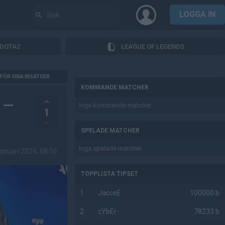
LOGGA IN
DOTA2
LEAGUE OF LEGENDS
AD
FÖR SINA INSATSER
KOMMANDE MATCHER
n —
Inga kommande matcher.
1
SPELADE MATCHER
Inga spelade matcher.
anuari 2024, 08:56
TOPPLISTA TIPSET
1
JacceE
100000 b
2
cYbEr-
78233 b