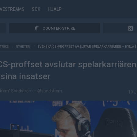
IVESTREAMS
SÖK
HJÄLP
COUNTER-STRIKE
TRIKE
/
NYHETER
/
SVENSKA CS-PROFFSET AVSLUTAR SPELARKARRIÄREN — HYLLAS 
S-proffset avslutar spelarkarriäre
 sina insatser
strxm" Sandström
–
@sandstrxm
19 J