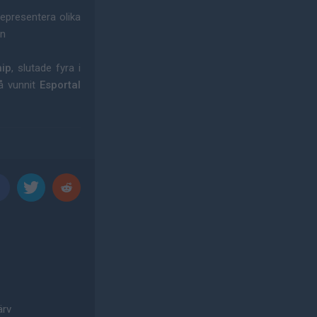
epresentera olika
en
ip
, slutade fyra i
å vunnit
Esportal
ärv