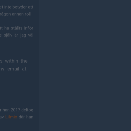
et inte betyder att
någon annan roll.
 ha ställts inför
själv är jag väl
ts within the
my email at:
r han 2017 deltog
 av
Lilmix
där han