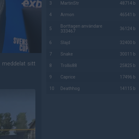
3
MartinStr
48714 b
4
Armon
46541 b
Borttagen användare
5
36124 b
333467
6
Slajd
32400 b
7
Snake
30011 b
 meddelat sitt
8
Trollis88
25825 b
9
Caprice
17496 b
10
Deathhog
14115 b
AD