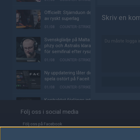
Officiellt: Stjärnduon del
Skriv en ko
av ryskt superlag
01/08
COUNTER-STRIKE
Svenskglädje på Malta:
phzy och Astralis klara
för semifinal efter rysare
01/08
COUNTER-STRIKE
Ny uppdatering låter dig
spela ostört på Faceit
01/08
COUNTER-STRIKE
Kontraktet förlängs inte
– HEAP lämnar Johnny
Följ oss i social media
Speeds
31/07
COUNTER-STRIKE
Följ oss på Facebook
phzys nya coach sadlar
Följ oss på Twitter
om: "Gott om arbete