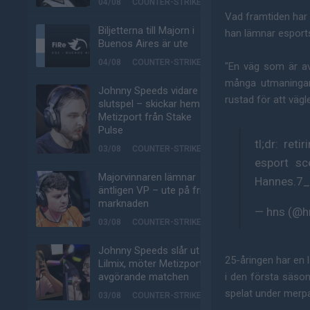
04/08
COUNTER-STRIKE
Vad framtiden har a
Biljetterna till Majorn i
han lämnar esports
Buenos Aires är ute
04/08
COUNTER-STRIKE
"En väg som är av 
många utmaningar
Johnny Speeds vidare till
rustad för att vägl
slutspel – skickar hem
Metizport från Stake
Pulse
tl;dr: ret
03/08
COUNTER-STRIKE
esport sc
Majorvinnaren lämnar
Hannes.7
äntligen VP – ute på fria
marknaden
— hns (@
03/08
COUNTER-STRIKE
Johnny Speeds slår ut
25-åringen har en
Lilmix, möter Metizport i
avgörande matchen
i den första säso
spelat under merpar
03/08
COUNTER-STRIKE