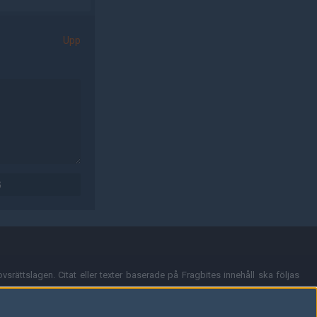
Upp
G
vsrättslagen. Citat eller texter baserade på Fragbites innehåll ska följas
nt och överensstämmer inte nödvändigtvis med Fragbites åsikter.