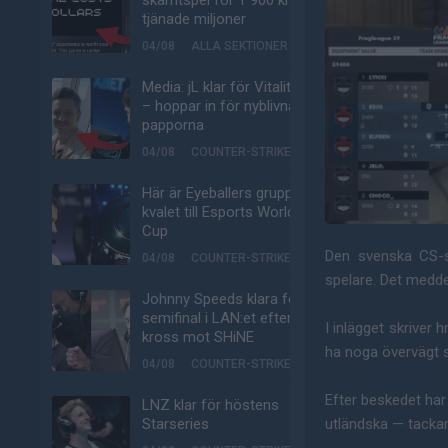
skämtspel för 1 900 kr –
tjänade miljoner
04/08
ALLA SEKTIONER
Media: jL klar för Vitality
– hoppar in för nyblivna
papporna
04/08
COUNTER-STRIKE
Här är Eyeballers grupp i
kvalet till Esports World
Cup
Den svenska CS-
04/08
COUNTER-STRIKE
spelare. Det medde
Johnny Speeds klara för
semifinal i LAN:et efter
I inlägget skriver 
kross mot SHiNE
ha noga övervägt si
04/08
COUNTER-STRIKE
Efter beskedet har 
LNZ klar för höstens
Starseries
utländska — tackar