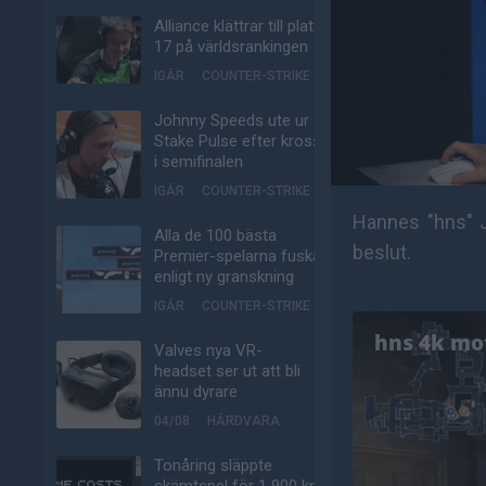
Alliance klättrar till plats
17 på världsrankingen
IGÅR
COUNTER-STRIKE
Johnny Speeds ute ur
Stake Pulse efter kross
i semifinalen
IGÅR
COUNTER-STRIKE
Hannes "hns" J
Alla de 100 bästa
beslut.
Premier-spelarna fuskar
enligt ny granskning
IGÅR
COUNTER-STRIKE
Valves nya VR-
headset ser ut att bli
ännu dyrare
04/08
HÅRDVARA
Tonåring släppte