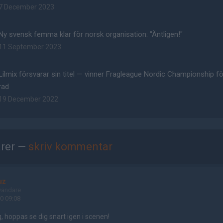
7 December 2023
Ny svensk femma klar för norsk organisation: "Äntligen!"
11 September 2023
Lilmix försvarar sin titel — vinner Fragleague Nordic Championship f
rad
19 December 2022
rer —
skriv kommentar
uz
vändare
0 09:08
eg, hoppas se dig snart igen i scenen!