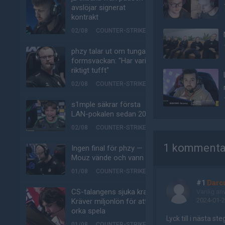
avslöjar signerat
kontrakt
02/08
COUNTER-STRIKE
phzy talar ut om tunga
formsvackan: "Har varit
riktigt tufft"
02/08
COUNTER-STRIKE
s1mple säkrar första
LAN-pokalen sedan 2022
02/08
COUNTER-STRIKE
AD
1 kommenta
Ingen final för phzy —
Mouz vände och vann
01/08
COUNTER-STRIKE
#1
Darc
CS-talangens sjuka krav:
Vanlig an
2024-01-2
Kräver miljonlön för att
orka spela
Lyck till i nästa st
01/08
COUNTER-STRIKE