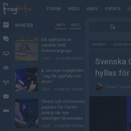
FORUM
VIDEO
ARKIV
EVENTS
L
NYHETER
NYTT
HETT
NYHETER
FORUM
EA uppköpta av
AD
saudisk-ledd
FRAGBITE
/
COUNTER-S
investerargrupp
VIDEO
12:01
ALLA SEKTIONER
Svenska C
BEVAKAT
jL om nya möjligheten:
hyllas för
"Jag får uppfylla min
dröm"
HÄNDELSER
Daniel "Sand
IGÅR
COUNTER-STRIKE
MEDDELANDEN
f0rest och olofmeister
jagades för Faceit-
LIVESÄNDNINGAR
poäng när nya
säsongen lanserades
IGÅR
COUNTER-STRIKE