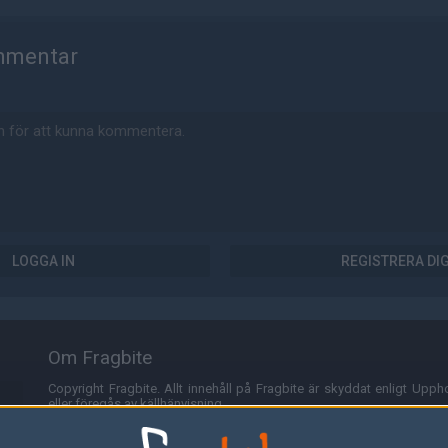
mmentar
LOGGA IN
REGISTRERA DI
Om Fragbite
Copyright Fragbite. Allt innehåll på Fragbite är skyddat enligt Uppho
eller föregås av källhänvisning.
Alla åsikter uttryckta på Fragbite representerar varje enskild skribe