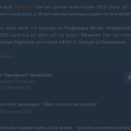
lev dock
Metizport
där han spelade under hösten 2023. Utöver att r
hns också tagits ut till den svenska landslagstruppen vid flera tillfäll
hns bland annat två säsonger av
Fragleague Nordic Championsh
2022
samt tog ett silver och tre brons i
Elitserien
. Han har ocks
ixlaget
Fightclub
samt vunnit två BYOC-tävlingar på
Dreamhack
.
ndersson
el "Sandstrxm" Sandström
edaktör, Stockholm
w on
@sandstrxm
hns efter bänkningen: "Håller inte med om beslutet"
7 December 2023
Svenska topplaget byter ut två spelare — kommer presentera nyförv