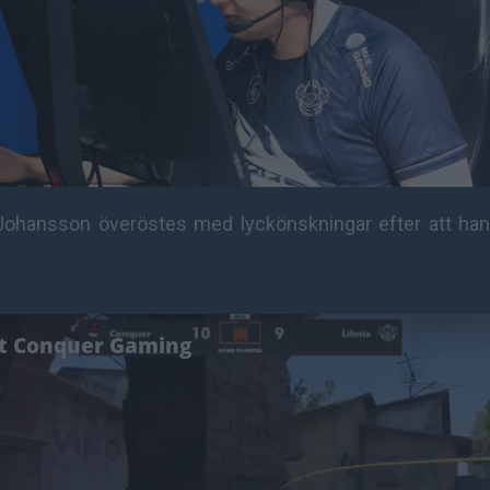
ohansson överöstes med lyckönskningar efter att han