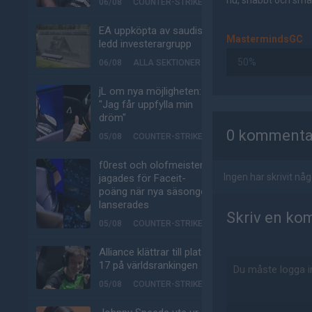
nu, snabbt och smär
06/08
COUNTER-STRIKE
EA uppköpta av saudisk-
MastermindsGC
ledd investerargrupp
50%
06/08
ALLA SEKTIONER
jL om nya möjligheten:
"Jag får uppfylla min
AD
dröm"
0 kommenta
05/08
COUNTER-STRIKE
f0rest och olofmeister
Ingen har skrivit n
jagades för Faceit-
poäng när nya säsongen
lanserades
Skriv en ko
05/08
COUNTER-STRIKE
Alliance klättrar till plats
17 på världsrankingen
05/08
COUNTER-STRIKE