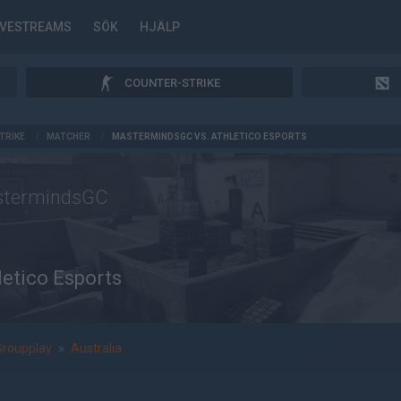
IVESTREAMS
SÖK
HJÄLP
COUNTER-STRIKE
TRIKE
/
MATCHER
/
MASTERMINDSGC VS. ATHLETICO ESPORTS
termindsGC
letico Esports
Groupplay
»
Australia