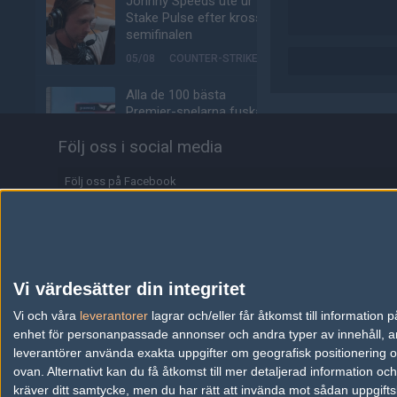
Johnny Speeds ute ur
Stake Pulse efter kross i
semifinalen
05/08
COUNTER-STRIKE
Alla de 100 bästa
Premier-spelarna fuskar
enligt ny granskning
Följ oss i social media
05/08
COUNTER-STRIKE
Följ oss på Facebook
Valves nya VR-
headset ser ut att bli
Följ oss på Twitter
ännu dyrare
Följ oss på Instagram
04/08
HÅRDVARA
Följ oss på Twitch
Tonåring släppte
Vi värdesätter din integritet
skämtspel för 1 900 kr –
Information
Vi och våra
leverantorer
tjänade miljoner
lagrar och/eller får åtkomst till informatio
enhet för personanpassade annonser och andra typer av innehåll, ann
04/08
ALLA SEKTIONER
Annonsering
leverantörer använda exakta uppgifter om geografisk positionering oc
ovan. Alternativt kan du få åtkomst till mer detaljerad information oc
Media: jL klar för Vitality
Copyright och Privacy Policy
kräver ditt samtycke, men du har rätt att invända mot sådan uppgifts
– hoppar in för nyblivna