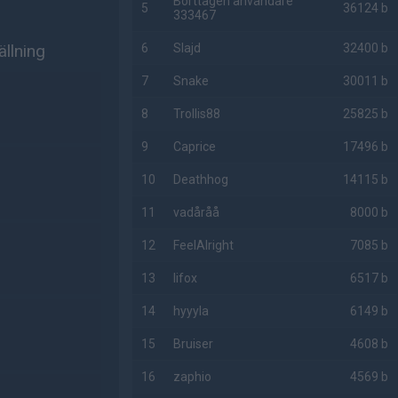
Borttagen användare
5
36124 b
333467
ällning
6
Slajd
32400 b
7
Snake
30011 b
8
Trollis88
25825 b
9
Caprice
17496 b
10
Deathhog
14115 b
11
vadåråå
8000 b
12
FeelAlright
7085 b
13
lifox
6517 b
14
hyyyla
6149 b
15
Bruiser
4608 b
16
zaphio
4569 b