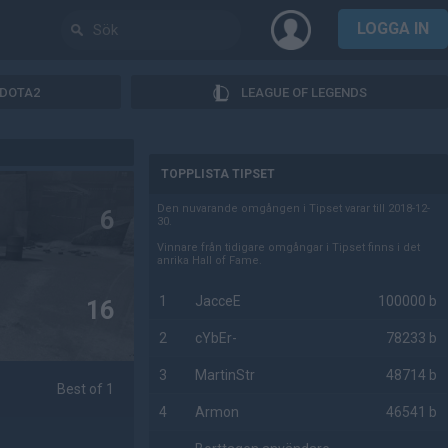
LOGGA IN
DOTA2
LEAGUE OF LEGENDS
AD
TOPPLISTA TIPSET
Den nuvarande omgången i Tipset varar till 2018-12-
6
30.
Vinnare från tidigare omgångar i Tipset finns i det
anrika Hall of Fame.
1
JacceE
100000 b
16
2
cYbEr-
78233 b
3
MartinStr
48714 b
Best of 1
4
Armon
46541 b