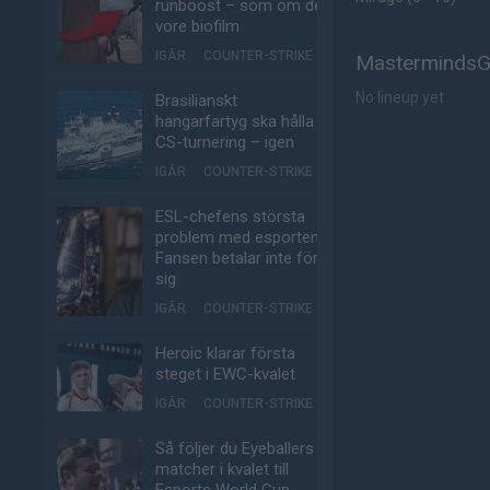
runboost – som om det
vore biofilm
IGÅR
COUNTER-STRIKE
MastermindsGC
No lineup yet
Brasilianskt
hangarfartyg ska hålla
CS-turnering – igen
IGÅR
COUNTER-STRIKE
ESL-chefens största
problem med esporten:
Fansen betalar inte för
sig
IGÅR
COUNTER-STRIKE
Heroic klarar första
steget i EWC-kvalet
IGÅR
COUNTER-STRIKE
Så följer du Eyeballers
matcher i kvalet till