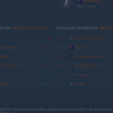
Dickstacy
Oliver Tierney
ts for
MastermindsGC
Previous results for
Athlet
7-16
vs.
Grayhound Gaming
 Raccoons
1-16
vs.
Funkd
 Minds
12-16
vs.
Riotous Raccoons
sports Club
16-2
vs.
Funky Monkey's
16-8
vs.
Legacy
yfire
16-11
vs.
Incept
gad för att kunna satsa våra vackra bites på en match. Har du inget ko