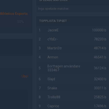
SPELADE MATCHER
Inga spelade matcher.
Athletico Esports
TOPPLISTA TIPSET
50%
1
JacceE
100000 b
2
cYbEr-
78233 b
3
MartinStr
48714 b
4
Armon
46541 b
Borttagen användare
5
36124 b
333467
Upp
6
Slajd
32400 b
7
Snake
30011 b
8
Trollis88
25825 b
9
Caprice
17496 b