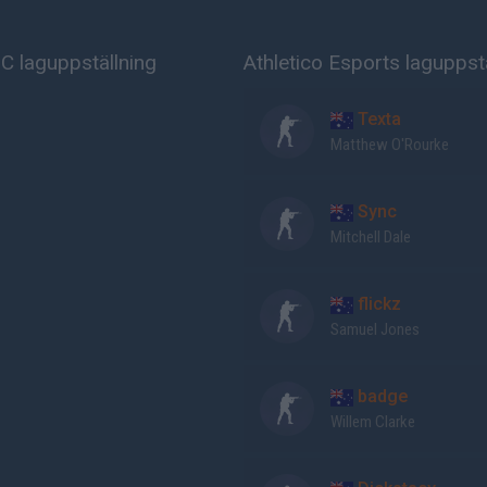
 laguppställning
Athletico Esports laguppst
Texta
Matthew O'Rourke
Sync
Mitchell Dale
flickz
Samuel Jones
badge
Willem Clarke