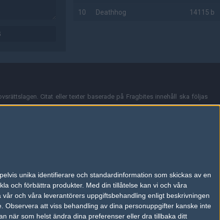
10
Deathhog
14115 b
G
AD
vsrättslagen. Citat eller texter baserade på Fragbites innehåll ska följas
nt och överensstämmer inte nödvändigtvis med Fragbites åsikter.
en kan du skicka iväg ett email till
vår support
.
tion så som t.ex. användarnamn. Cookies sparas även när man deltar i
pelvis unika identifierare och standardinformation som skickas av en
du stänga av cookies i din webbläsares inställningar eller välja att inte
la och förbättra produkter.
Med din tillåtelse kan vi och våra
ktronisk kommunikation som trädde i kraft 25 juli 2003.
a vår och våra leverantörers uppgiftsbehandling enligt beskrivningen
e.
Observera att viss behandling av dina personuppgifter kanske inte
 när som helst ändra dina preferenser eller dra tillbaka ditt