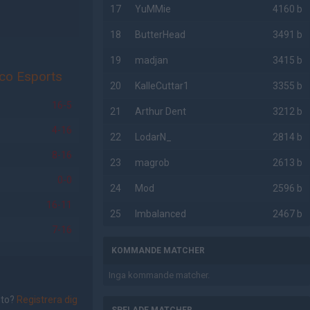
17
YuMMie
4160 b
18
ButterHead
3491 b
19
madjan
3415 b
ico Esports
20
KalleCuttar1
3355 b
16-5
21
Arthur Dent
3212 b
4-16
22
LodarN_
2814 b
8-16
23
magrob
2613 b
0-0
24
Mod
2596 b
16-11
25
Imbalanced
2467 b
7-16
KOMMANDE MATCHER
Inga kommande matcher.
nto?
Registrera dig