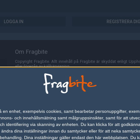
LOGGA IN
REGISTRERA DI
Om Fragbite
Copyright Fragbite. Allt innehåll på Fragbite är skyddat enligt Uppho
eller föregås av källhänvisning.
Alla åsikter uttryckta på Fragbite representerar varje enskild skribe
Programmering och design av
Fredric Bohlin
. För frågor rörande sajt
Cookies
Fragbite använder cookies för att spara användarspecifik informa
n på en enhet, exempelvis cookies, samt bearbetar personuppgifter, exem
omröstningar och för att föra statistik. För att slippa cookies kan 
ons- och innehållsmätning samt målgruppsinsikter, samt för att utveck
besöka Fragbite. Den här textraden finns här på grund av lagen om ele
h identifiering via skanning av enheten. Du kan klicka för att godkänn
h ändra dina inställningar innan du samtycker eller för att neka samtyck
Annonsering
behandling. Dina inställningar gäller endast den här webbplatsen. Du kan