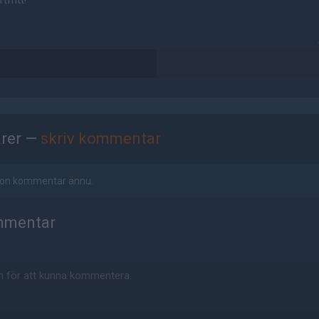
tfritt!
rer —
skriv kommentar
ågon kommentar ännu.
mmentar