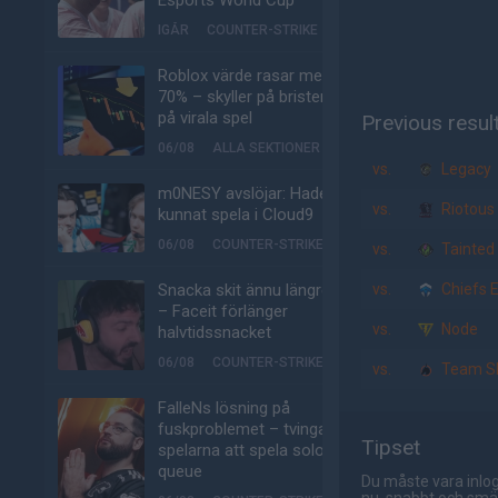
Esports World Cup
IGÅR
COUNTER-STRIKE
Roblox värde rasar med
70% – skyller på bristen
på virala spel
Previous resul
06/08
ALLA SEKTIONER
vs.
Legacy
m0NESY avslöjar: Hade
vs.
Riotous
kunnat spela i Cloud9
06/08
COUNTER-STRIKE
vs.
Tainted
Snacka skit ännu längre
vs.
Chiefs E
– Faceit förlänger
vs.
Node
halvtidssnacket
06/08
COUNTER-STRIKE
vs.
Team Sk
FalleNs lösning på
fuskproblemet – tvinga
Tipset
spelarna att spela solo-
queue
Du måste vara inlog