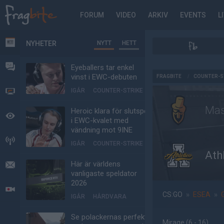
FORUM
VIDEO
ARKIV
EVENTS
L
NYHETER
NYTT
HETT
NYHETER
FORUM
Eyeballers tar enkel
AD
vinst i EWC-debuten
FRAGBITE
/
COUNTER-S
IGÅR
COUNTER-STRIKE
VIDEO
Mas
Heroic klara för slutspel
BEVAKAT
i EWC-kvalet med
vändning mot 9INE
HÄNDELSER
IGÅR
COUNTER-STRIKE
Ath
Här är världens
MEDDELANDEN
vanligaste speldator
2026
LIVESÄNDNINGAR
CS:GO
»
ESEA
»
IGÅR
HÅRDVARA
Se polackernas perfekta
Mirage
(6 - 16
)