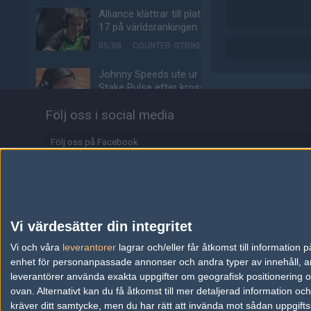
Alliance klättrar till plats
17 på världsrankingen
05/08
COUNTER-STRIKE
Johnny Speeds ute ur
Stake Pulse efter kross i
semifinalen
Följ oss i social media
05/08
COUNTER-STRIKE
Följ oss på Facebook
Alla de 100 bästa
Premier-spelarna fuskar
Följ oss på Twitter
enligt ny granskning
Följ oss på Instagram
05/08
COUNTER-STRIKE
Följ oss på Twitch
Valves nya VR-
Vi värdesätter din integritet
headset ser ut att bli
Information
Vi och våra
leverantorer
ännu dyrare
lagrar och/eller får åtkomst till informatio
enhet för personanpassade annonser och andra typer av innehåll, ann
04/08
HÅRDVARA
Annonsering
leverantörer använda exakta uppgifter om geografisk positionering oc
ovan. Alternativt kan du få åtkomst till mer detaljerad information oc
Tonåring släppte
Copyright och Privacy Policy
kräver ditt samtycke, men du har rätt att invända mot sådan uppgifts
skämtspel för 1 900 kr –