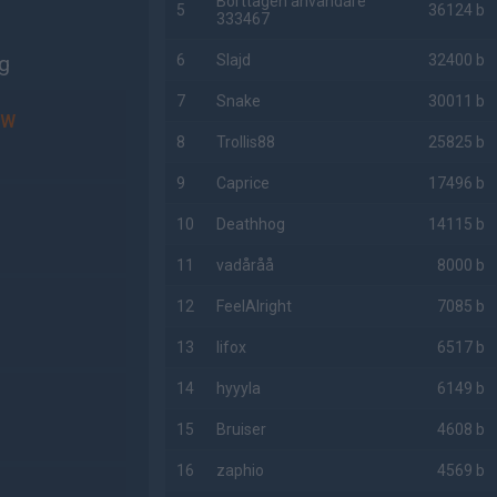
Borttagen användare
5
36124 b
333467
ng
6
Slajd
32400 b
7
Snake
30011 b
OW
8
Trollis88
25825 b
9
Caprice
17496 b
10
Deathhog
14115 b
11
vadåråå
8000 b
12
FeelAlright
7085 b
13
lifox
6517 b
14
hyyyla
6149 b
15
Bruiser
4608 b
16
zaphio
4569 b