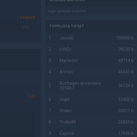
SPELADE MATCHER
Inga spelade matcher.
Legacy
TOPPLISTA TIPSET
50%
1
JacceE
100000 b
2
cYbEr-
78233 b
3
MartinStr
48714 b
4
Armon
46541 b
Borttagen användare
5
36124 b
333467
Upp
6
Slajd
32400 b
7
Snake
30011 b
8
Trollis88
25825 b
9
Caprice
17496 b