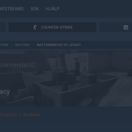
IVESTREAMS
SÖK
HJÄLP
COUNTER-STRIKE
TRIKE
/
MATCHER
/
MASTERMINDSGC VS. LEGACY
termindsGC
acy
Groupplay
»
Australia