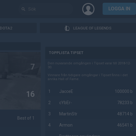
LOGGA IN
DOTA2
LEAGUE OF LEGENDS
AD
TOPPLISTA TIPSET
Den nuvarande omgången i Tipset varar till 2018-12-
7
30.
Vinnare från tidigare omgångar i Tipset finns i det
anrika Hall of Fame.
1
JacceE
100000 b
16
2
cYbEr-
78233 b
3
MartinStr
48714 b
Best of 1
4
Armon
46541 b