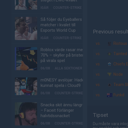
steget i EWC-kvalet
IGÅR
COUNTER-STRIKE
Så följer du Eyeballers
matcher i kvalet till
Esports World Cup
Previous resul
IGÅR
COUNTER-STRIKE
vs.
Riotous
Roblox värde rasar med
vs.
Tainted
70% – skyller på bristen
på virala spel
vs.
Chiefs E
06/08
ALLA SEKTIONER
vs.
Node
m0NESY avslöjar: Hade
vs.
Team Sk
kunnat spela i Cloud9
06/08
COUNTER-STRIKE
vs.
Funkd
Snacka skit ännu längre
– Faceit förlänger
Tipset
halvtidssnacket
06/08
COUNTER-STRIKE
Du måste vara inlog