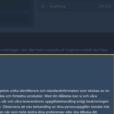
10
Deathhog
14115 b
G
AD
vsrättslagen. Citat eller texter baserade på Fragbites innehåll ska följas
nt och överensstämmer inte nödvändigtvis med Fragbites åsikter.
en kan du skicka iväg ett email till
vår support
.
tion så som t.ex. användarnamn. Cookies sparas även när man deltar i
pelvis unika identifierare och standardinformation som skickas av en
du stänga av cookies i din webbläsares inställningar eller välja att inte
la och förbättra produkter.
Med din tillåtelse kan vi och våra
ktronisk kommunikation som trädde i kraft 25 juli 2003.
a vår och våra leverantörers uppgiftsbehandling enligt beskrivningen
e.
Observera att viss behandling av dina personuppgifter kanske inte
 när som helst ändra dina preferenser eller dra tillbaka ditt