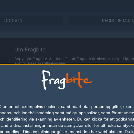
LOGGA IN
REGISTRERA DI
Om Fragbite
Copyright Fragbite. Allt innehåll på Fragbite är skyddat enligt Uppho
eller föregås av källhänvisning.
Alla åsikter uttryckta på Fragbite representerar varje enskild skribe
Programmering och design av
Fredric Bohlin
. För frågor rörande sajt
Cookies
Fragbite använder cookies för att spara användarspecifik informa
n på en enhet, exempelvis cookies, samt bearbetar personuppgifter, exem
omröstningar och för att föra statistik. För att slippa cookies kan 
ons- och innehållsmätning samt målgruppsinsikter, samt för att utveck
besöka Fragbite. Den här textraden finns här på grund av lagen om ele
h identifiering via skanning av enheten. Du kan klicka för att godkänn
h ändra dina inställningar innan du samtycker eller för att neka samtyck
Annonsering
behandling. Dina inställningar gäller endast den här webbplatsen. Du kan