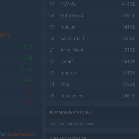
17
YuMMie
4160 b
18
ButterHead
3491 b
19
madjan
3415 b
gacy
20
KalleCuttar1
3355 b
16-7
21
Arthur Dent
3212 b
16-14
22
LodarN_
2814 b
22-25
23
magrob
2613 b
16-3
24
Mod
2596 b
4-16
25
Imbalanced
2467 b
16-6
KOMMANDE MATCHER
Inga kommande matcher.
nto?
Registrera dig