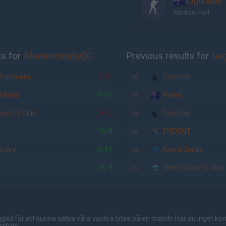
Lightstep
Michael Hall
ts for
MastermindsGC
Previous results for
Le
 Raccoons
1-16
vs.
Corvidae
 Minds
12-16
vs.
Funkd
sports Club
16-2
vs.
Corvidae
16-8
vs.
TRIDENT
yfire
16-11
vs.
Avant Garde
16-9
vs.
Chiefs Esports Club
gad för att kunna satsa våra vackra bites på en match. Har du inget ko