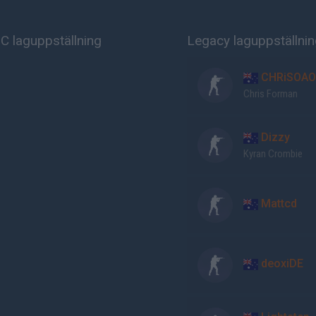
 laguppställning
Legacy laguppställni
CHRiSOA
Chris Forman
Dizzy
Kyran Crombie
Mattcd
deoxiDE