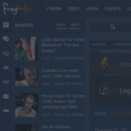
FORUM
VIDEO
ARKIV
EVENTS
L
NYHETER
NYTT
HETT
NYHETER
FORUM
Loda öppnar för Dota2-
AD
återkomst: "Har bra
FRAGBITE
/
COUNTER-S
budget"
VIDEO
13:07
COUNTER-STRIKE
Mas
BEVAKAT
Eyeballers tar enkel
vinst i EWC-debuten
HÄNDELSER
IGÅR
COUNTER-STRIKE
Leg
Heroic klara för slutspel
MEDDELANDEN
i EWC-kvalet med
vändning mot 9INE
LIVESÄNDNINGAR
CS:GO
»
ESEA
»
IGÅR
COUNTER-STRIKE
Här är världens
Overpass
(7 - 16
)