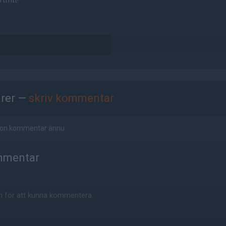
tfritt!
rer —
skriv kommentar
ågon kommentar ännu.
mmentar