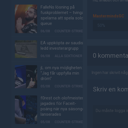
nu, snabbt och smär
FalleNs lösning på
fuskproblemet – tvinga
MastermindsGC
spelarna att spela solo-
queue
50%
06/08
COUNTER-STRIKE
EA uppköpta av saudisk-
AD
ledd investerargrupp
0 kommenta
06/08
ALLA SEKTIONER
jL om nya möjligheten:
Ingen har skrivit n
"Jag får uppfylla min
dröm"
05/08
COUNTER-STRIKE
Skriv en ko
f0rest och olofmeister
jagades för Faceit-
poäng när nya säsongen
lanserades
05/08
COUNTER-STRIKE