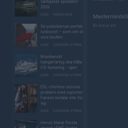
vanligaste speldator
2026
IGÅR
HÅRDVARA
MastermindsGC
No lineup yet
Se polackernas perfekta
runboost – som om det
vore biofilm
IGÅR
COUNTER-STRIKE
Brasilianskt
hangarfartyg ska hålla
CS-turnering – igen
IGÅR
COUNTER-STRIKE
ESL-chefens största
problem med esporten:
Fansen betalar inte för
sig
IGÅR
COUNTER-STRIKE
Heroic klarar första