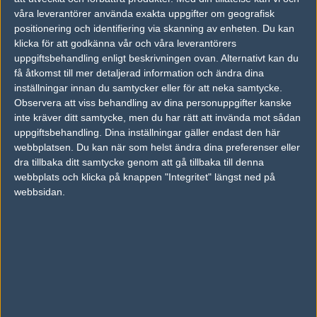
våra leverantörer använda exakta uppgifter om geografisk
Void
positionering och identifiering via skanning av enheten. Du kan
klicka för att godkänna vår och våra leverantörers
Cooper Farrell
uppgiftsbehandling enligt beskrivningen ovan. Alternativt kan du
få åtkomst till mer detaljerad information och ändra dina
inställningar innan du samtycker eller för att neka samtycke.
Senaste resultat
Observera att viss behandling av dina personuppgifter kanske
inte kräver ditt samtycke, men du har rätt att invända mot sådan
vs.
Node
6-16
uppgiftsbehandling. Dina inställningar gäller endast den här
vs.
Athletico Esports
7-16
webbplatsen. Du kan när som helst ändra dina preferenser eller
dra tillbaka ditt samtycke genom att gå tillbaka till denna
vs.
Legacy
16-13
webbplats och klicka på knappen "Integritet" längst ned på
webbsidan.
vs.
Ty Krasava
16-7
vs.
Team Immunity
5-16
vs.
Funkd
16-11
Följ oss i social media