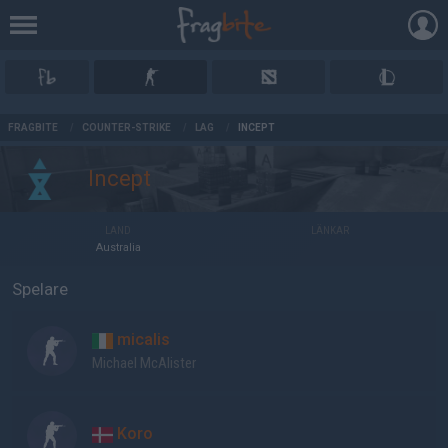
AD
FRAGBITE
/
COUNTER-STRIKE
/
LAG
/
INCEPT
Incept
LAND
LÄNKAR
Australia
Spelare
micalis
Michael McAlister
Koro