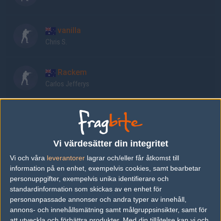
vanilla
Chris S.
Rackem
Carlos Jefferys
jtr
Jak Robinson
Vi värdesätter din integritet
zeph
Vi och våra
leverantorer
lagrar och/eller får åtkomst till
Charlie Dodd
information på en enhet, exempelvis cookies, samt bearbetar
personuppgifter, exempelvis unika identifierare och
standardinformation som skickas av en enhet för
yourwombat
personanpassade annonser och andra typer av innehåll,
Will Allchin
annons- och innehållsmätning samt målgruppsinsikter, samt för
att utveckla och förbättra produkter.
Med din tillåtelse kan vi och