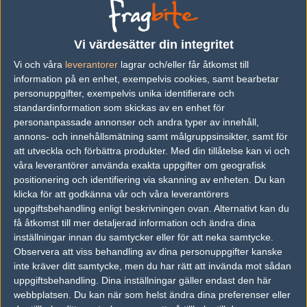
No lineup yet
Previous results for
Chiefs Esports Club
Vi värdesätter din integritet
Vi och våra
leverantorer
lagrar och/eller får åtkomst till
vs.
Funky Monkey's
16-0
information på en enhet, exempelvis cookies, samt bearbetar
personuppgifter, exempelvis unika identifierare och
vs.
Dark Sided
16-1
standardinformation som skickas av en enhet för
vs.
Grayhound Gaming
16-9
personanpassade annonser och andra typer av innehåll,
annons- och innehållsmätning samt målgruppsinsikter, samt för
vs.
Legacy
16-6
att utveckla och förbättra produkter.
Med din tillåtelse kan vi och
våra leverantörer använda exakta uppgifter om geografisk
vs.
Tainted Minds
16-19
positionering och identifiering via skanning av enheten. Du kan
klicka för att godkänna vår och våra leverantörers
vs.
syncs m0ney cr3w
16-4
uppgiftsbehandling enligt beskrivningen ovan. Alternativt kan du
få åtkomst till mer detaljerad information och ändra dina
Previous results for
MastermindsGC
inställningar innan du samtycker eller för att neka samtycke.
Observera att viss behandling av dina personuppgifter kanske
vs.
Node
16-8
inte kräver ditt samtycke, men du har rätt att invända mot sådan
vs.
Team Skyfire
16-11
uppgiftsbehandling. Dina inställningar gäller endast den här
webbplatsen. Du kan när som helst ändra dina preferenser eller
vs.
Funkd
16-9