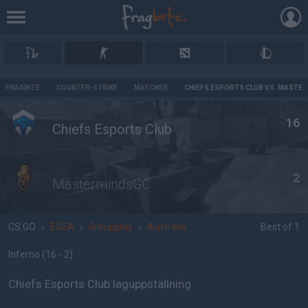
AD
FRAGBITE
/
COUNTER-STRIKE
/
MATCHER
/
CHIEFS ESPORTS CLUB VS. MASTE
16
Chiefs Esports Club
2
MastermindsGC
CS:GO
»
ESEA
»
Groupplay
»
Australia
Best of 1
Inferno
(16 - 2
)
Chiefs Esports Club laguppställning