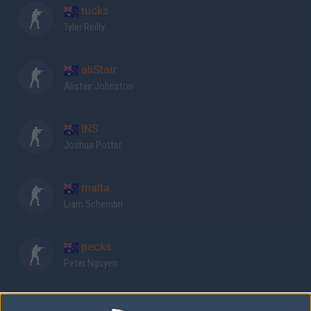
tucks
Tyler Reilly
aliStair
Alistair Johnston
INS
Joshua Potter
malta
Liam Schembri
pecks
Peter Nguyen
MastermindsGC laguppställning