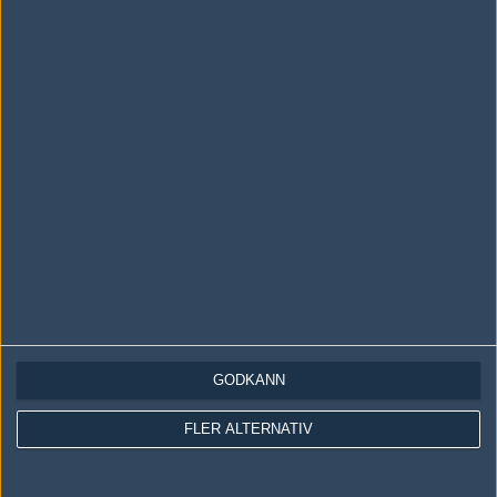
Skriv en kommentar
Upp
LOGGA IN
REGISTRERA DIG
Följ oss i social media
Följ oss på Facebook
GODKÄNN
Följ oss på Twitter
Följ oss på Instagram
FLER ALTERNATIV
Följ oss på Twitch