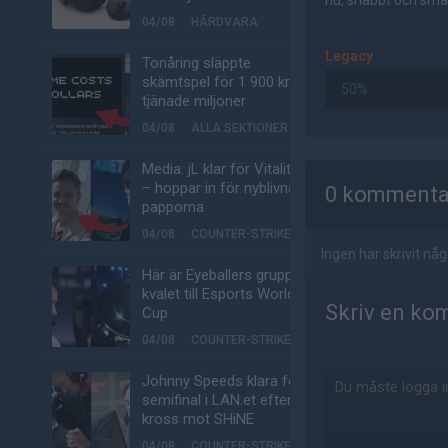
nu, snabbt och smär
04/08
HÅRDVARA
Legacy
Tonåring släppte
skämtspel för 1 900 kr –
50%
tjänade miljoner
04/08
ALLA SEKTIONER
AD
Media: jL klar för Vitality
– hoppar in för nyblivna
0 kommenta
papporna
04/08
COUNTER-STRIKE
Ingen har skrivit n
Här är Eyeballers grupp i
kvalet till Esports World
Skriv en ko
Cup
04/08
COUNTER-STRIKE
Johnny Speeds klara för
semifinal i LAN:et efter
kross mot SHiNE
04/08
COUNTER-STRIKE