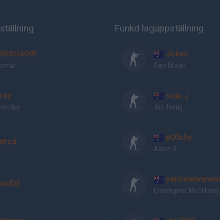
tällning
Funkd laguppställning
RiSOAOW
Jokes
Forman
Sam Molan
zzy
soju_j
Crombie
Jay Jeong
p00chy
ttcd
Aaron S
yellowwwwww
oxiDE
Christopher McGillivray