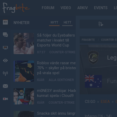
FORUM
VIDEO
ARKIV
EVENTS
L
NYHETER
NYTT
HETT
NYHETER
FORUM
Så följer du Eyeballers
AD
matcher i kvalet till
FRAGBITE
/
COUNTER-S
Esports World Cup
VIDEO
07:37
COUNTER-STRIKE
Leg
BEVAKAT
Roblox värde rasar med
70% – skyller på bristen
på virala spel
HÄNDELSER
Fun
IGÅR
ALLA SEKTIONER
MEDDELANDEN
m0NESY avslöjar: Hade
kunnat spela i Cloud9
LIVESÄNDNINGAR
CS:GO
»
ESEA
»
IGÅR
COUNTER-STRIKE
Snacka skit ännu längre
Inferno
(16 - 14
)