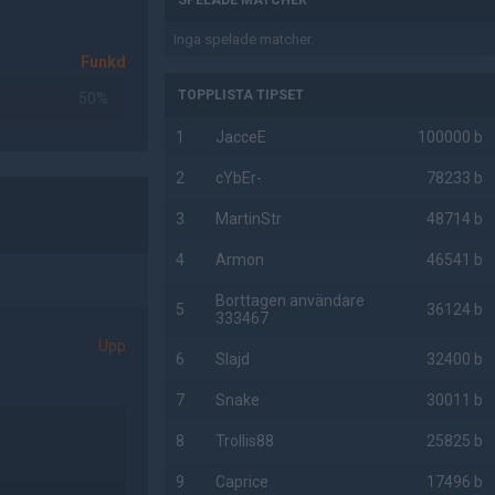
SPELADE MATCHER
Inga spelade matcher.
Funkd
TOPPLISTA TIPSET
50%
1
JacceE
100000 b
2
cYbEr-
78233 b
3
MartinStr
48714 b
4
Armon
46541 b
Borttagen användare
5
36124 b
333467
Upp
6
Slajd
32400 b
7
Snake
30011 b
8
Trollis88
25825 b
9
Caprice
17496 b