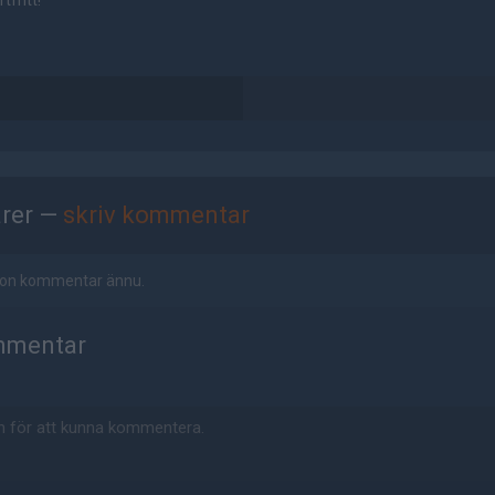
tfritt!
rer —
skriv kommentar
ågon kommentar ännu.
mmentar