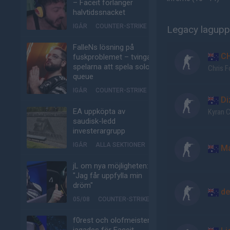
– Faceit förlänger
halvtidssnacket
IGÅR
COUNTER-STRIKE
Legacy lagupps
FalleNs lösning på
CH
fuskproblemet – tvinga
spelarna att spela solo-
Chris 
queue
IGÅR
COUNTER-STRIKE
Di
EA uppköpta av
Kyran 
saudisk-ledd
investerargrupp
IGÅR
ALLA SEKTIONER
Ma
jL om nya möjligheten:
"Jag får uppfylla min
dröm"
de
05/08
COUNTER-STRIKE
f0rest och olofmeister