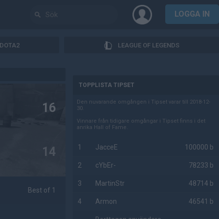
LOGGA IN
DOTA2
LEAGUE OF LEGENDS
AD
TOPPLISTA TIPSET
Den nuvarande omgången i Tipset varar till 2018-12-
16
30.
Vinnare från tidigare omgångar i Tipset finns i det
anrika Hall of Fame.
1
JacceE
100000 b
14
2
cYbEr-
78233 b
3
MartinStr
48714 b
Best of 1
4
Armon
46541 b