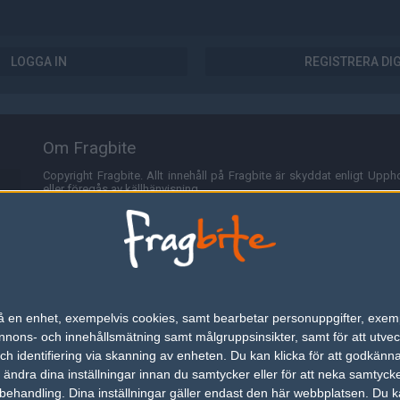
LOGGA IN
REGISTRERA DI
Om Fragbite
Copyright Fragbite. Allt innehåll på Fragbite är skyddat enligt Uppho
eller föregås av källhänvisning.
Alla åsikter uttryckta på Fragbite representerar varje enskild skribe
Programmering och design av
Fredric Bohlin
. För frågor rörande sajt
Cookies
Fragbite använder cookies för att spara användarspecifik informa
n på en enhet, exempelvis cookies, samt bearbetar personuppgifter, exem
omröstningar och för att föra statistik. För att slippa cookies kan 
ons- och innehållsmätning samt målgruppsinsikter, samt för att utveck
besöka Fragbite. Den här textraden finns här på grund av lagen om ele
h identifiering via skanning av enheten. Du kan klicka för att godkänn
h ändra dina inställningar innan du samtycker eller för att neka samtyck
Annonsering
behandling. Dina inställningar gäller endast den här webbplatsen. Du kan