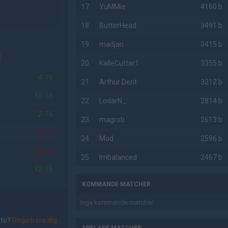
17
YuMMie
4160 b
18
ButterHead
3491 b
19
madjan
3415 b
d
20
KalleCuttar1
3355 b
4-16
21
Arthur Dent
3212 b
13-16
22
LodarN_
2814 b
2-16
23
magrob
2613 b
16-2
24
Mod
2596 b
16-9
25
Imbalanced
2467 b
12-16
KOMMANDE MATCHER
Inga kommande matcher.
nto?
Registrera dig