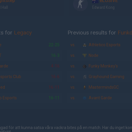
ghtstep
eLUSIVE
 Hall
Edward Kong
ts for
Legacy
Previous results for
Funk
e
22-25
vs.
Athletico Esports
T
16-3
vs.
Node
arde
4-16
vs.
Funky Monkey's
sports Club
16-6
vs.
Grayhound Gaming
ded
16-11
vs.
MastermindsGC
o Esports
16-11
vs.
Avant Garde
gad för att kunna satsa våra vackra bites på en match. Har du inget ko