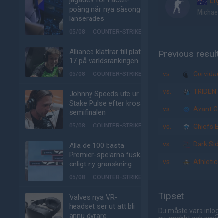
jagades för Faceit-
Li
poäng när nya säsongen
Michael
lanserades
05/08
COUNTER-STRIKE
Alliance klättrar till plats
Previous resul
17 på världsrankingen
vs.
Corvida
05/08
COUNTER-STRIKE
vs.
TRIDEN
Johnny Speeds ute ur
Stake Pulse efter kross i
vs.
Avant G
semifinalen
05/08
COUNTER-STRIKE
vs.
Chiefs E
vs.
Dark Si
Alla de 100 bästa
Premier-spelarna fuskar
vs.
Athletic
enligt ny granskning
05/08
COUNTER-STRIKE
Tipset
Valves nya VR-
headset ser ut att bli
Du måste vara inlog
ännu dyrare