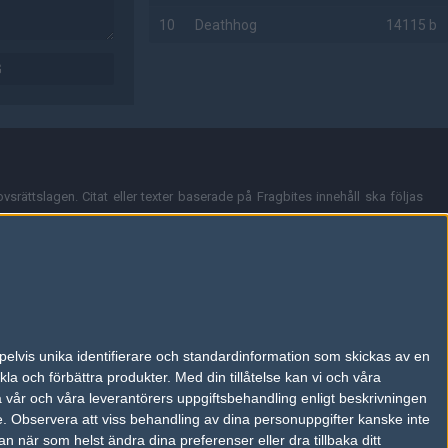
10
Deathhog
14115 b
G
AD
vsrättslagen. Citat eller texter baserade på Fragbites innehåll ska följas
nt och överensstämmer inte nödvändigtvis med Fragbites åsikter.
en kan du skicka iväg ett email till
vår support
.
tion så som t.ex. användarnamn. Cookies sparas även när man deltar i
pelvis unika identifierare och standardinformation som skickas av en
du stänga av cookies i din webbläsares inställningar eller välja att inte
la och förbättra produkter.
Med din tillåtelse kan vi och våra
ktronisk kommunikation som trädde i kraft 25 juli 2003.
a vår och våra leverantörers uppgiftsbehandling enligt beskrivningen
e.
Observera att viss behandling av dina personuppgifter kanske inte
 när som helst ändra dina preferenser eller dra tillbaka ditt