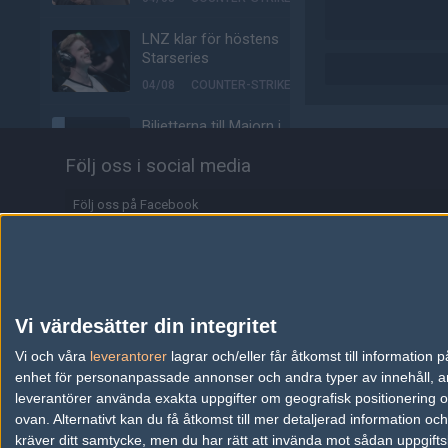
LNZ klar för höstens
Starseries
04/08
COUNTER-STRIKE
Biljetterna till Majorn i
Buenos Aires är ute
Följ oss i social media
04/08
COUNTER-STRIKE
Följ oss på Facebook
Johnny Speeds vidare till
slutspel – skickar hem
Följ oss på Twitter
Metizport från Stake
Pulse
Följ oss på Instagram
03/08
COUNTER-STRIKE
Följ oss på Twitch
Vi värdesätter din integritet
Majorvinnaren lämnar
Information
Vi och våra
leverantorer
äntligen VP – ute på fria
lagrar och/eller får åtkomst till informatio
marknaden
enhet för personanpassade annonser och andra typer av innehåll, ann
Annonsering
leverantörer använda exakta uppgifter om geografisk positionering oc
03/08
COUNTER-STRIKE
ovan. Alternativt kan du få åtkomst till mer detaljerad information oc
Copyright och Privacy Policy
kräver ditt samtycke, men du har rätt att invända mot sådan uppgifts
Johnny Speeds slår ut