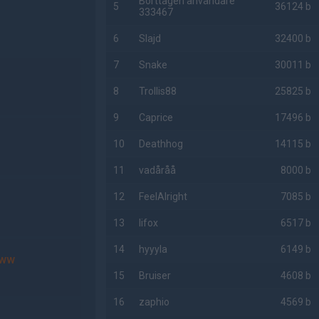
Borttagen användare
5
36124 b
333467
6
Slajd
32400 b
7
Snake
30011 b
8
Trollis88
25825 b
9
Caprice
17496 b
10
Deathhog
14115 b
11
vadåråå
8000 b
12
FeelAlright
7085 b
13
lifox
6517 b
14
hyyyla
6149 b
ww
15
Bruiser
4608 b
16
zaphio
4569 b