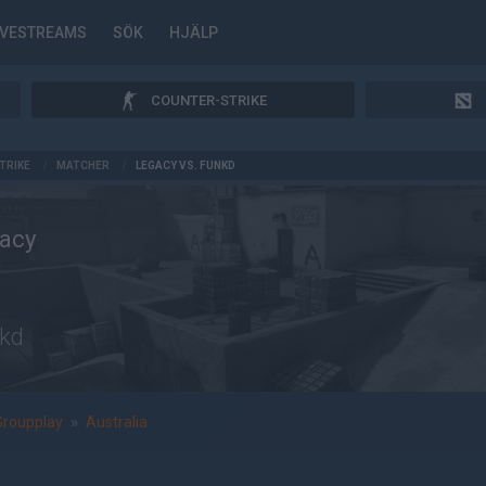
IVESTREAMS
SÖK
HJÄLP
COUNTER-STRIKE
TRIKE
/
MATCHER
/
LEGACY VS. FUNKD
acy
kd
Groupplay
»
Australia