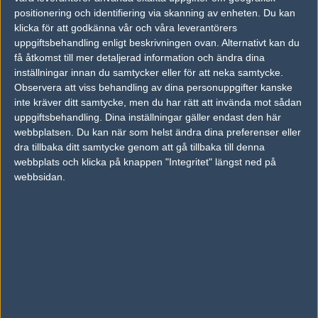
26
positionering och identifiering via skanning av enheten. Du kan
Dark Sided
50%
19
OCT
klicka för att godkänna vår och våra leverantörers
uppgiftsbehandling enligt beskrivningen ovan. Alternativt kan du
Grayhound Gaming
50%
16
24
få åtkomst till mer detaljerad information och ändra dina
Legacy
50%
5
inställningar innan du samtycker eller för att neka samtycke.
OCT
Observera att viss behandling av dina personuppgifter kanske
inte kräver ditt samtycke, men du har rätt att invända mot sådan
MastermindsGC
50%
2
12
uppgiftsbehandling. Dina inställningar gäller endast den här
Legacy
50%
16
OCT
webbplatsen. Du kan när som helst ändra dina preferenser eller
dra tillbaka ditt samtycke genom att gå tillbaka till denna
webbplats och klicka på knappen "Integritet" längst ned på
MastermindsGC
50%
7
27
webbsidan.
Legacy
50%
16
JUL
Följ oss i social media
Följ oss på Facebook
Följ oss på Twitter