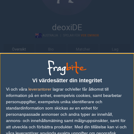
deoxiDE
AUSTRALIA
|
SPELAR FÖR
VOX EMINOR
Översikt
Bio
Matcher
Lag
Bio
deoxiDE är en Counter-Strike: Global Offensive-spelare från
Vi värdesätter din integritet
Australia, som för närvarande spelar i Vox Eminor.
Vi och våra
leverantorer
lagrar och/eller får åtkomst till
Senaste matcherna
information på en enhet, exempelvis cookies, samt bearbetar
personuppgifter, exempelvis unika identifierare och
Chiefs Esports Club
50%
16
standardinformation som skickas av en enhet för
26
personanpassade annonser och andra typer av innehåll,
Legacy
50%
5
OCT
annons- och innehållsmätning samt målgruppsinsikter, samt för
att utveckla och förbättra produkter.
Med din tillåtelse kan vi och
Legacy
50%
22
våra leverantörer använda exakta uppgifter om geografisk