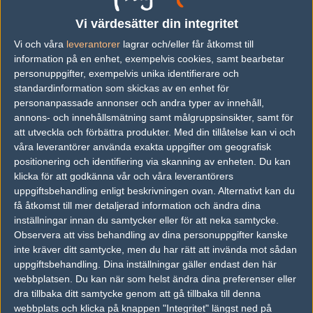
2
MartinStr
59
39 (66%)
Vi värdesätter din integritet
3
Caprice
17
13 (76%)
Vi och våra
leverantorer
lagrar och/eller får åtkomst till
4
k0by
22
10 (45%)
information på en enhet, exempelvis cookies, samt bearbetar
personuppgifter, exempelvis unika identifierare och
5
jockz
11
6 (54%)
standardinformation som skickas av en enhet för
personanpassade annonser och andra typer av innehåll,
6
pslashbyxa
5
4 (80%)
annons- och innehållsmätning samt målgruppsinsikter, samt för
7
Zubera
1
1 (100%)
att utveckla och förbättra produkter.
Med din tillåtelse kan vi och
våra leverantörer använda exakta uppgifter om geografisk
8
blaze
1
1 (100%)
positionering och identifiering via skanning av enheten. Du kan
klicka för att godkänna vår och våra leverantörers
9
JacceE
1
1 (100%)
uppgiftsbehandling enligt beskrivningen ovan. Alternativt kan du
få åtkomst till mer detaljerad information och ändra dina
10
ButterHead
3
0 (0%)
inställningar innan du samtycker eller för att neka samtycke.
Observera att viss behandling av dina personuppgifter kanske
inte kräver ditt samtycke, men du har rätt att invända mot sådan
Lag
uppgiftsbehandling. Dina inställningar gäller endast den här
webbplatsen. Du kan när som helst ändra dina preferenser eller
Team Spirit
dra tillbaka ditt samtycke genom att gå tillbaka till denna
Vadim "DavCost" Vasilyev
Dmitry "S0tF1k" Forostyanko
webbplats och klicka på knappen "Integritet" längst ned på