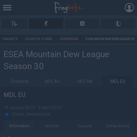
AD
FRAGBITE
/
COUNTER-STRIKE
/
EVENEMANG
/
ESEA MOUNTAIN DEW LEAGUE SE
ESEA Mountain Dew League
Season 30
Överblick
MDL AU
MDL NA
MDL EU
MDL EU
14 Januari 2019 - 8 April 2019
Online, International
Information
Matcher
Grupper
Slutspelsträd