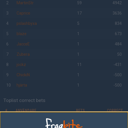
2
MartinStr
59
4942
3
Caprice
17
3636
4
pslashbyxa
5
834
5
blaze
1
673
6
JacceE
1
484
7
Zubera
1
50
8
jockz
11
-431
9
ChickiN
1
-500
10
hjärta
1
-500
Toplist correct bets
#
ANVÄNDARE
BETS
CORRECT
1
cYbEr-
79
49 (62%)