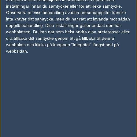
inställningar innan du samtycker eller för att neka samtycke.
Previous results for
Epsilon
Observera att viss behandling av dina personuppgifter kanske
inte kräver ditt samtycke, men du har rätt att invända mot sådan
vs.
Forze
11-16
uppgiftsbehandling. Dina inställningar gäller endast den här
vs.
ENCE Esports
0-0
webbplatsen. Du kan när som helst ändra dina preferenser eller
dra tillbaka ditt samtycke genom att gå tillbaka till denna
vs.
Valiance
16-9
webbplats och klicka på knappen "Integritet" längst ned på
webbsidan.
vs.
Expert Esport
16-7
vs.
Virtus.pro
16-9
vs.
Chaos Esports Club
7-16
Previous results for
Unicorns Of Love
vs.
Alternate Attax
16-14
vs.
Expert Esport
16-14
vs.
Valiance
17-19
vs.
LDLC
19-15