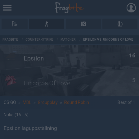
AD
FRAGBITE
/
COUNTER-STRIKE
/
MATCHER
/
EPSILON VS. UNICORNS OF LOVE
16
Epsilon
5
Unicorns Of Love
CS:GO
»
MDL
»
Groupplay
»
Round Robin
Best of 1
Nuke
(16 - 5
)
Epsilon laguppställning