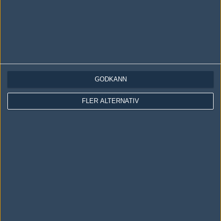
GODKÄNN
LOGGA IN
REGISTRERA DIG
FLER ALTERNATIV
Följ oss i social media
Följ oss på Facebook
Följ oss på Twitter
Följ oss på Instagram
Följ oss på Twitch
Information