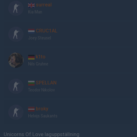
surreal
Kia Man
CRUC1AL
Joey Steusel
k1to
Nils Gruhne
SPELLAN
Teodor Nikolov
broky
Helvijs Saukants
Unicorns Of Love laguppställning