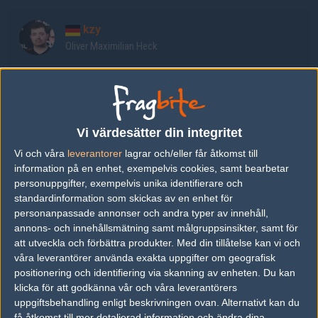
kzy
Oliver Maximilian Heck
crisby
Christian Schmitt
Vi värdesätter din integritet
Kirby
Vi och våra
leverantorer
lagrar och/eller får åtkomst till
André Kempa
information på en enhet, exempelvis cookies, samt bearbetar
personuppgifter, exempelvis unika identifierare och
standardinformation som skickas av en enhet för
maRky
personanpassade annonser och andra typer av innehåll,
Markus Reitenbach
annons- och innehållsmätning samt målgruppsinsikter, samt för
att utveckla och förbättra produkter.
Med din tillåtelse kan vi och
våra leverantörer använda exakta uppgifter om geografisk
DeniMM
positionering och identifiering via skanning av enheten. Du kan
Denim Ameti
klicka för att godkänna vår och våra leverantörers
uppgiftsbehandling enligt beskrivningen ovan. Alternativt kan du
få åtkomst till mer detaljerad information och ändra dina