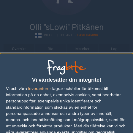
Olli "sLowi" Pitkänen
FINLAND
|
SPELAR FÖR
HAVU GAMING
Översikt
Bio
Matcher
Lag
Bio
Olli "sLowi" Pitkänen är en Counter-Strike: Global Offensive-spelare
Vi värdesätter din integritet
från Finland, som för närvarande spelar i HAVU Gaming.
Vi och våra
leverantorer
lagrar och/eller får åtkomst till
Senaste matcherna
information på en enhet, exempelvis cookies, samt bearbetar
personuppgifter, exempelvis unika identifierare och
iNation
50%
16
16
2
standardinformation som skickas av en enhet för
18
personanpassade annonser och andra typer av innehåll,
JANO Esports
50%
12
14
0
FEB
annons- och innehållsmätning samt målgruppsinsikter, samt för
att utveckla och förbättra produkter.
Med din tillåtelse kan vi och
Anonymo Esports
50%
14
12
0
våra leverantörer använda exakta uppgifter om geografisk