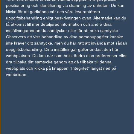
18
positionering och identifiering via skanning av enheten. Du kan
JANO Esports
50%
16
16
2
FEB
klicka för att godkänna vår och våra leverantörers
uppgiftsbehandling enligt beskrivningen ovan. Alternativt kan du
Aurora
50%
16
17
få åtkomst till mer detaljerad information och ändra dina
JANO Esports
50%
2
inställningar innan du samtycker eller för att neka samtycke.
FEB
Observera att viss behandling av dina personuppgifter kanske
inte kräver ditt samtycke, men du har rätt att invända mot sådan
Forze
72%
8
16
uppgiftsbehandling. Dina inställningar gäller endast den här
JANO Esports
28%
16
FEB
webbplatsen. Du kan när som helst ändra dina preferenser eller
dra tillbaka ditt samtycke genom att gå tillbaka till denna
webbplats och klicka på knappen "Integritet" längst ned på
OG
50%
19
16
webbsidan.
JANO Esports
50%
17
FEB
Följ oss i social media
Följ oss på Facebook
Följ oss på Twitter