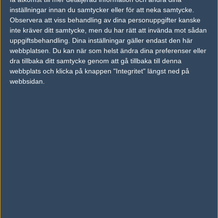
inställningar innan du samtycker eller för att neka samtycke.
Previous results for
Team Vitality
Observera att viss behandling av dina personuppgifter kanske
inte kräver ditt samtycke, men du har rätt att invända mot sådan
vs.
Valiance
12-16
uppgiftsbehandling. Dina inställningar gäller endast den här
vs.
Ninjas in Pyjamas
2-1
webbplatsen. Du kan när som helst ändra dina preferenser eller
dra tillbaka ditt samtycke genom att gå tillbaka till denna
vs.
Renegades
2-1
webbplats och klicka på knappen "Integritet" längst ned på
webbsidan.
vs.
Cloud9
16-14
vs.
Natus Vincere
25-22
vs.
BIG
11-16
Previous results for
Movistar Riders
vs.
LDLC
17-19
vs.
Alternate Attax
13-16
vs.
Forze
16-11
vs.
Team Spirit
16-8