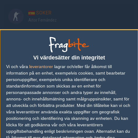
SOKER
Aitor Fernández
alex
Alejandro Masanet
Vi värdesätter din integritet
mixwell
Vi och våra
leverantorer
lagrar och/eller får åtkomst till
Óscar Cañellas
information på en enhet, exempelvis cookies, samt bearbetar
personuppgifter, exempelvis unika identifierare och
standardinformation som skickas av en enhet för
loWel
personanpassade annonser och andra typer av innehåll,
Christian Garcia Antoran
annons- och innehållsmätning samt målgruppsinsikter, samt för
att utveckla och förbättra produkter.
Med din tillåtelse kan vi och
våra leverantörer använda exakta uppgifter om geografisk
mopoz
positionering och identifiering via skanning av enheten. Du kan
Alejandro Cano
klicka för att godkänna vår och våra leverantörers
uppgiftsbehandling enligt beskrivningen ovan. Alternativt kan du
få åtkomst till mer detaljerad information och ändra dina