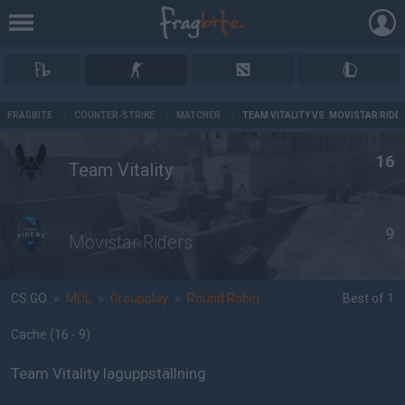
AD
FRAGBITE
/
COUNTER-STRIKE
/
MATCHER
/
TEAM VITALITY VS. MOVISTAR RIDE
16
Team Vitality
9
Movistar Riders
CS:GO
»
MDL
»
Groupplay
»
Round Robin
Best of 1
Cache
(16 - 9
)
Team Vitality laguppställning