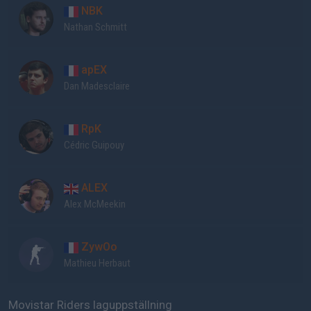
NBK
Nathan Schmitt
apEX
Dan Madesclaire
RpK
Cédric Guipouy
ALEX
Alex McMeekin
ZywOo
Mathieu Herbaut
Movistar Riders laguppställning