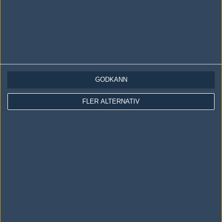
GODKÄNN
LOGGA IN
REGISTRERA DIG
FLER ALTERNATIV
Följ oss i social media
Följ oss på Facebook
Följ oss på Twitter
Följ oss på Instagram
Följ oss på Twitch
Information