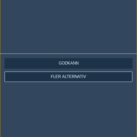
Skriv en kommentar
Upp
GODKÄNN
LOGGA IN
REGISTRERA DIG
FLER ALTERNATIV
Följ oss i social media
Följ oss på Facebook
Följ oss på Twitter
Följ oss på Instagram