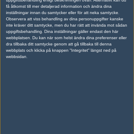
ära till Technoblade kunde läggas till i spelet i hans minne som
få åtkomst till mer detaljerad information och ändra dina
inställningar innan du samtycker eller för att neka samtycke.
ekade på nätet.
Observera att viss behandling av dina personuppgifter kanske
inte kräver ditt samtycke, men du har rätt att invända mot sådan
Det dröjde inte länge innan Mojang besvarade önskningen och
uppgiftsbehandling. Dina inställningar gäller endast den här
hyllade Technoblade genom att kröna en gris på startbilden i
webbplatsen. Du kan när som helst ändra dina preferenser eller
spelets launcher som var Technoblades signalament. En gris
dra tillbaka ditt samtycke genom att gå tillbaka till denna
med en krona som spelar-avatar.
webbplats och klicka på knappen "Integritet" längst ned på
webbsidan.
We made it guys, thank you a ton for being such an amazing
family. I don't have the words to describe how beautiful this
is
pic.twitter.com/sLssG7s71M
— LaySaCat????????????️ (@LaySaCat03)
July 2, 2022
Artikelbild: Technoblade/Youtube