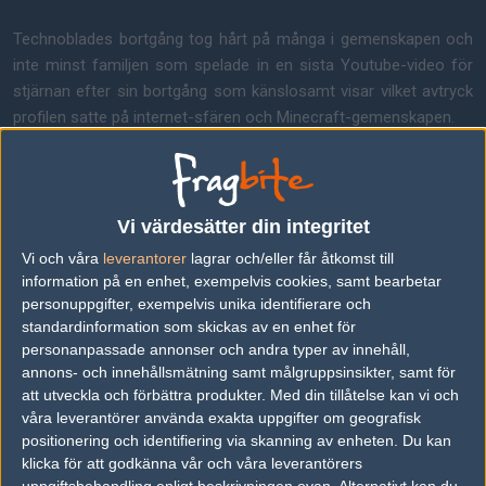
Technoblades bortgång tog hårt på många i gemenskapen och
inte minst familjen som spelade in en sista Youtube-video för
stjärnan efter sin bortgång som känslosamt visar vilket avtryck
profilen satte på internet-sfären och Minecraft-gemenskapen.
Vi värdesätter din integritet
Vi och våra
leverantorer
lagrar och/eller får åtkomst till
information på en enhet, exempelvis cookies, samt bearbetar
personuppgifter, exempelvis unika identifierare och
standardinformation som skickas av en enhet för
personanpassade annonser och andra typer av innehåll,
annons- och innehållsmätning samt målgruppsinsikter, samt för
att utveckla och förbättra produkter.
Med din tillåtelse kan vi och
våra leverantörer använda exakta uppgifter om geografisk
positionering och identifiering via skanning av enheten. Du kan
Bland hyllningarna online till Technoblade i det tusentala föreslog
klicka för att godkänna vår och våra leverantörers
en Twitter-användare till utvecklarna Mojang att ett easter-egg i
uppgiftsbehandling enligt beskrivningen ovan. Alternativt kan du