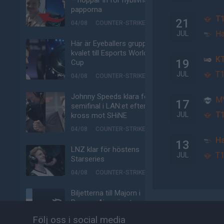
– hoppar in för nyblivna
papporna
T
21
04/08
COUNTER-STRIKE
Ha
JUL
Här är Eyeballers grupp i
kvalet till Esports World
KT
19
Cup
T
JUL
04/08
COUNTER-STRIKE
Johnny Speeds klara för
M
17
semifinal i LAN:et efter
T
JUL
kross mot SHiNE
04/08
COUNTER-STRIKE
Ha
13
LNZ klar för höstens
T
JUL
Starseries
04/08
COUNTER-STRIKE
Biljetterna till Majorn i
Buenos Aires är ute
04/08
COUNTER-STRIKE
Följ oss i social media