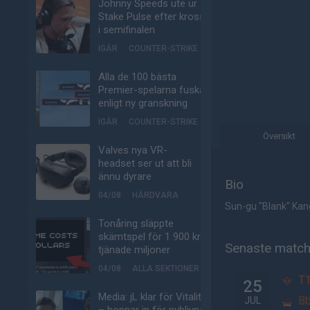
Johnny Speeds ute ur
Stake Pulse efter kross
i semifinalen
IGÅR
COUNTER-STRIKE
Alla de 100 bästa
Premier-spelarna fuskar
enligt ny granskning
IGÅR
COUNTER-STRIKE
Översikt
Valves nya VR-
headset ser ut att bli
ännu dyrare
Bio
04/08
HÅRDVARA
Sun-gu "Blank" Kan
Tonåring släppte
skämtspel för 1 900 kr –
Senaste matc
tjänade miljoner
04/08
ALLA SEKTIONER
T
25
Media: jL klar för Vitality
Bb
JUL