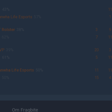
1
43%
1
nwha Life Esports
57%
1
 Rolster
38%
3
9
1
62%
7
1
VP
39%
20
3
1
61%
5
1
nwha Life Esports
50%
11
1
1
50%
15
4
Om Fragbite