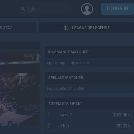
LOGGA IN
DOTA2
LEAGUE OF LEGENDS
AD
KOMMANDE MATCHER
Inga kommande matcher.
SPELADE MATCHER
Inga spelade matcher.
TOPPLISTA TIPSET
1
JacceE
100000 b
2
cYbEr-
78233 b