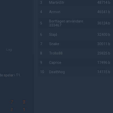
3
MartinStr
48714 b
4
Armon
46541 b
Borttagen användare
5
36124 b
333467
6
Slajd
32400 b
7
Snake
30011 b
Lag
8
Trollis88
25825 b
9
Caprice
17496 b
10
Deathhog
14115 b
 spelar i T1.
AD
7
2
2
1