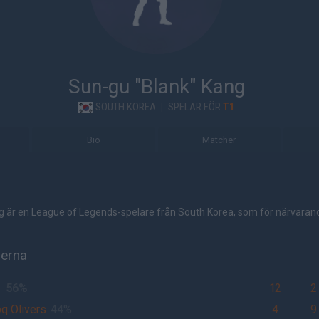
Sun-gu "Blank" Kang
SOUTH KOREA
|
SPELAR FÖR
T1
Bio
Matcher
g är en League of Legends-spelare från South Korea, som för närvarande
herna
1
56%
12
2
q Olivers
44%
4
9