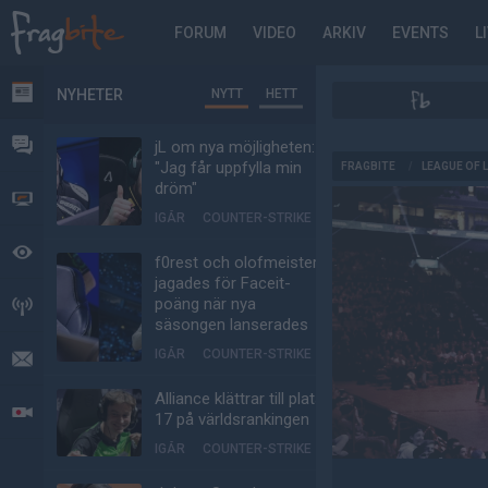
FORUM
VIDEO
ARKIV
EVENTS
L
NYHETER
NYTT
HETT
NYHETER
FORUM
jL om nya möjligheten:
AD
"Jag får uppfylla min
FRAGBITE
/
LEAGUE OF 
dröm"
VIDEO
IGÅR
COUNTER-STRIKE
BEVAKAT
f0rest och olofmeister
jagades för Faceit-
poäng när nya
HÄNDELSER
säsongen lanserades
IGÅR
COUNTER-STRIKE
MEDDELANDEN
Alliance klättrar till plats
LIVESÄNDNINGAR
17 på världsrankingen
IGÅR
COUNTER-STRIKE