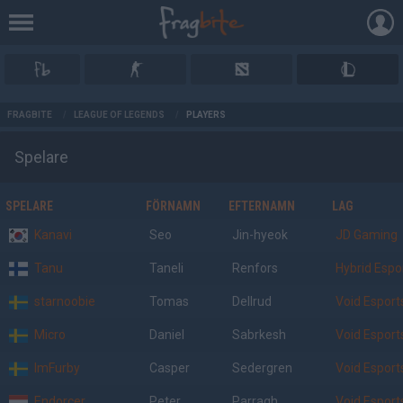
AD
FRAGBITE
/
LEAGUE OF LEGENDS
/
PLAYERS
Spelare
SPELARE
FÖRNAMN
EFTERNAMN
LAG
Kanavi
Seo
Jin-hyeok
JD Gaming
Tanu
Taneli
Renfors
Hybrid Espo
starnoobie
Tomas
Dellrud
Void Espor
Micro
Daniel
Sabrkesh
Void Espor
ImFurby
Casper
Sedergren
Void Espor
Endorcer
Peter
Parragh
Void Espor