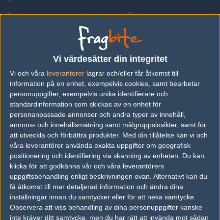
Usaac
Isaac
Cortez Herrera
Lundqvist L
Snabi
Gustav
Nilsson
Lundqvist L
R0yals
Robert
Andersson
Lundqvist L
Vi värdesätter din integritet
Linkachu
Albin
Kallio-Strand
Lundqvist L
Vi och våra
leverantorer
lagrar och/eller får åtkomst till
information på en enhet, exempelvis cookies, samt bearbetar
Taremo
Pontus
Dahl
Falkn
personuppgifter, exempelvis unika identifierare och
standardinformation som skickas av en enhet för
Sips
John
Solax
Falkn
personanpassade annonser och andra typer av innehåll,
Bartholdy
Nickolai
Bartholdy
Falkn
annons- och innehållsmätning samt målgruppsinsikter, samt för
att utveckla och förbättra produkter.
Med din tillåtelse kan vi och
Heart
Lee
Gwan-hyung
Samsung B
våra leverantörer använda exakta uppgifter om geografisk
positionering och identifiering via skanning av enheten. Du kan
Acorn
Choi
Cheon-ju
Samsung B
klicka för att godkänna vår och våra leverantörers
uppgiftsbehandling enligt beskrivningen ovan. Alternativt kan du
dade
Bae
Eo-jin
få åtkomst till mer detaljerad information och ändra dina
Looper
Jang
Hyeong-seok
inställningar innan du samtycker eller för att neka samtycke.
Observera att viss behandling av dina personuppgifter kanske
toucouille
Loic
Dubois
GamersOrig
inte kräver ditt samtycke, men du har rätt att invända mot sådan