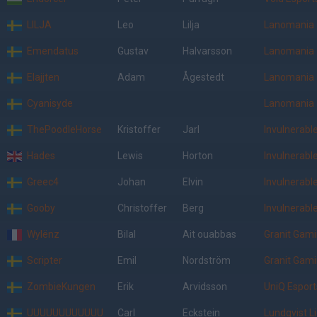
LILJA
Leo
Lilja
Lanomania
Emendatus
Gustav
Halvarsson
Lanomania
Elajjten
Adam
Ågestedt
Lanomania
Cyanisyde
Lanomania
ThePoodleHorse
Kristoffer
Jarl
Invulnerabl
Hades
Lewis
Horton
Invulnerabl
Greec4
Johan
Elvin
Invulnerabl
Gooby
Christoffer
Berg
Invulnerabl
Wylënz
Bilal
Ait ouabbas
Granit Gam
Scripter
Emil
Nordström
Granit Gam
ZombieKungen
Erik
Arvidsson
UniQ Esport
UUUUUUUUUUUU
Carl
Eckstein
Lundqvist L