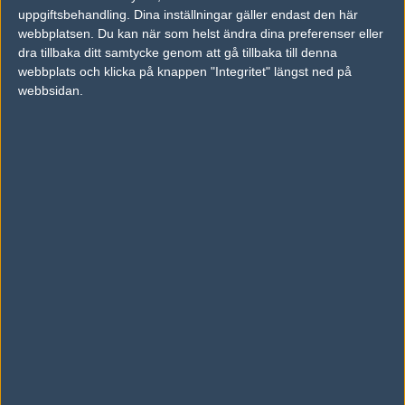
uppgiftsbehandling. Dina inställningar gäller endast den här
Flaystation
August
Sandberg
webbplatsen. Du kan när som helst ändra dina preferenser eller
dra tillbaka ditt samtycke genom att gå tillbaka till denna
Occlumats
Alessandro
Di Bartolo
webbplats och klicka på knappen "Integritet" längst ned på
webbsidan.
Gabbo
Gabriel
Olivieri
Vzz
Teodor
Cholakov
Vétheo
Vincent
Berrié
Elyoya
Javier
Prades
Joo
João
Pereira
Forsaken
Dennis
Kroes
Gagai
Ilias
Krionas
HungryPanda
Nikos
Nikolaidis
IceBreaker
Dimitris
Chatzitsobanis
Pitress
Petr
Heinzke