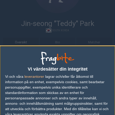
Jin-seong "Teddy" Park
SOUTH KOREA
Översikt
Bio
Matcher
Bio
Jin-seong "Teddy" Park är en League of Legends-spelare från
Vi värdesätter din integritet
South Korea.
Vi och våra
leverantorer
lagrar och/eller får åtkomst till
Senaste matcherna
information på en enhet, exempelvis cookies, samt bearbetar
personuppgifter, exempelvis unika identifierare och
Hanwha Life Es
2
15
11
2
standardinformation som skickas av en enhet för
25
ports
50%
personanpassade annonser och andra typer av innehåll,
Jin Air Green Wi
16
5
8
1
JUL
annons- och innehållsmätning samt målgruppsinsikter, samt för
ngs
50%
att utveckla och förbättra produkter.
Med din tillåtelse kan vi och
Jin Air Green Wi
13
5
9
2
våra leverantörer använda exakta uppgifter om geografisk