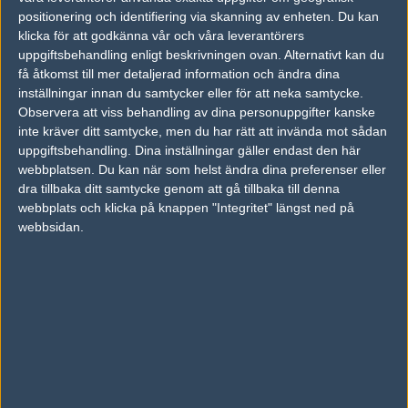
20
ngs
50%
positionering och identifiering via skanning av enheten. Du kan
MVP
50%
1
9
5
1
JUL
klicka för att godkänna vår och våra leverantörers
uppgiftsbehandling enligt beskrivningen ovan. Alternativt kan du
Jin Air Green Wi
14
4
3
1
18
få åtkomst till mer detaljerad information och ändra dina
ngs
50%
Bbq Olivers
5
10
15
10
2
inställningar innan du samtycker eller för att neka samtycke.
JUL
0%
Observera att viss behandling av dina personuppgifter kanske
inte kräver ditt samtycke, men du har rätt att invända mot sådan
DRX
50%
6
19
4
1
14
uppgiftsbehandling. Dina inställningar gäller endast den här
Jin Air Green Wi
15
10
13
2
JUL
webbplatsen. Du kan när som helst ändra dina preferenser eller
ngs
50%
dra tillbaka ditt samtycke genom att gå tillbaka till denna
webbplats och klicka på knappen "Integritet" längst ned på
Bbq Olivers
50%
2
5
0
12
webbsidan.
Jin Air Green Wings
5
8
8
2
JUL
0%
Följ oss i social media
Följ oss på Facebook
Följ oss på Twitter