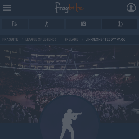
AD
FRAGBITE
/
LEAGUE OF LEGENDS
/
SPELARE
/
JIN-SEONG "TEDDY" PARK