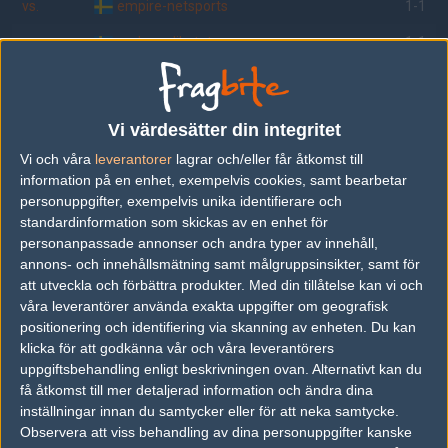
vs.
empire-netsports
1-1
vs.
arabsyndikatet
1-1
vs.
Hajna
1-1
vs.
fd. inzania
1-1
Vi värdesätter din integritet
vs.
hippopotamus
1-1
Vi och våra
leverantorer
lagrar och/eller får åtkomst till
information på en enhet, exempelvis cookies, samt bearbetar
vs.
h0kus
16-1
personuppgifter, exempelvis unika identifierare och
standardinformation som skickas av en enhet för
vs.
sensi
8-16
personanpassade annonser och andra typer av innehåll,
vs.
d00m
13-11
annons- och innehållsmätning samt målgruppsinsikter, samt för
att utveckla och förbättra produkter.
Med din tillåtelse kan vi och
våra leverantörer använda exakta uppgifter om geografisk
positionering och identifiering via skanning av enheten. Du kan
Följ oss i social media
klicka för att godkänna vår och våra leverantörers
uppgiftsbehandling enligt beskrivningen ovan. Alternativt kan du
Följ oss på Facebook
få åtkomst till mer detaljerad information och ändra dina
inställningar innan du samtycker eller för att neka samtycke.
Följ oss på Twitter
Observera att viss behandling av dina personuppgifter kanske