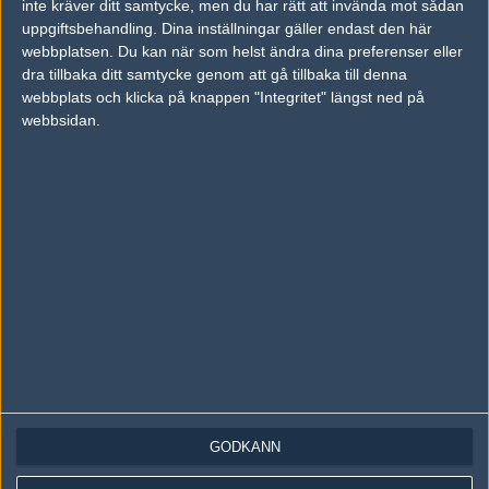
inte kräver ditt samtycke, men du har rätt att invända mot sådan
Följ oss på Instagram
uppgiftsbehandling. Dina inställningar gäller endast den här
Följ oss på Twitch
webbplatsen. Du kan när som helst ändra dina preferenser eller
dra tillbaka ditt samtycke genom att gå tillbaka till denna
Information
webbplats och klicka på knappen "Integritet" längst ned på
webbsidan.
Annonsering
Copyright och Privacy Policy
Användaravtal
Kontakta
Om Fragbite
Copyright Fragbite. Allt innehåll på Fragbite är skyddat enligt
Upphovsrättslagen. Citat eller texter baserade på Fragbites innehåll ska
följas eller föregås av källhänvisning.
Alla åsikter uttryckta på Fragbite representerar varje enskild skribent och
överensstämmer inte nödvändigtvis med Fragbites åsikter.
GODKÄNN
Programmering och design av
Fredric Bohlin
. För frågor rörande sajten
kan du skicka iväg ett email till
vår support
.