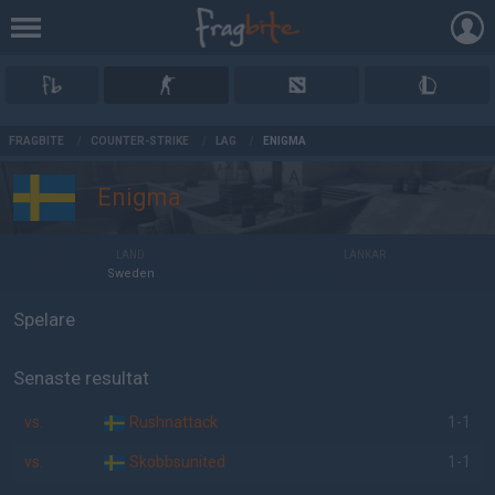
AD
FRAGBITE
/
COUNTER-STRIKE
/
LAG
/
ENIGMA
Enigma
LAND
LÄNKAR
Sweden
Spelare
Senaste resultat
vs.
Rushnattack
1-1
vs.
Skobbsunited
1-1