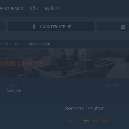
IVESTREAMS
SÖK
HJÄLP
COUNTER-STRIKE
TRIKE
/
LAG
/
SKOBBSUNITED
kobbsunited
LAND
LÄNKAR
Sweden
Senaste resultat
vs.
Teamrosa