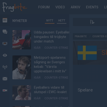
FORUM
VIDEO
ARKIV
EVENTS
L
NYHETER
NYTT
HETT
NYHETER
FORUM
Udda pausen: Eyeballers
AD
tvingades till tröjbyte
FRAGBITE
/
COUNTER-S
under match
VIDEO
IGÅR
COUNTER-STRIKE
S
BEVAKAT
Metizport-spelarens
sågning av Sveriges
kebab: "Värsta
HÄNDELSER
upplevelsen i mitt liv"
IGÅR
COUNTER-STRIKE
MEDDELANDEN
Eyeballers vidare till
Spelare
LIVESÄNDNINGAR
slutspel i EWC-kvalet
IGÅR
COUNTER-STRIKE