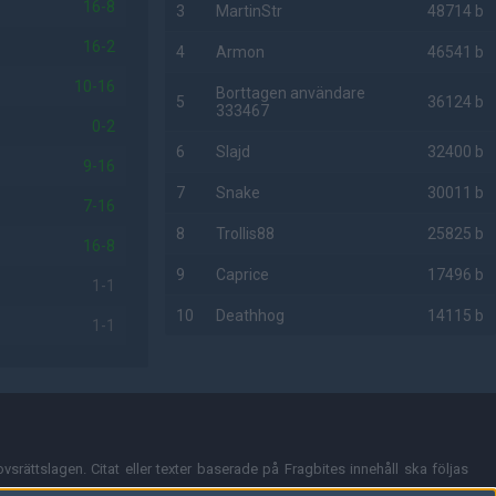
16-8
3
MartinStr
48714 b
16-2
4
Armon
46541 b
10-16
Borttagen användare
5
36124 b
333467
0-2
6
Slajd
32400 b
9-16
7
Snake
30011 b
7-16
8
Trollis88
25825 b
16-8
9
Caprice
17496 b
1-1
10
Deathhog
14115 b
1-1
AD
vsrättslagen. Citat eller texter baserade på Fragbites innehåll ska följas