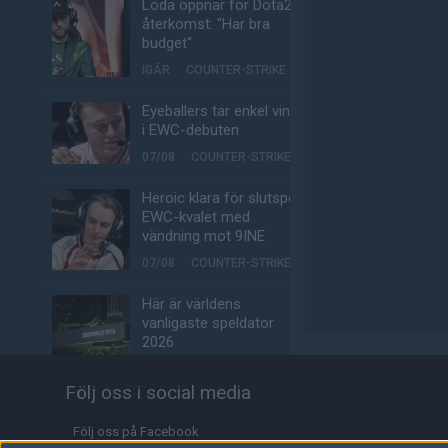
Loda öppnar för Dota2-
återkomst: "Har bra
budget"
IGÅR
COUNTER-STRIKE
Eyeballers tar enkel vinst
i EWC-debuten
07/08
COUNTER-STRIKE
Heroic klara för slutspel i
EWC-kvalet med
vändning mot 9INE
07/08
COUNTER-STRIKE
Här är världens
vanligaste speldator
2026
07/08
HÅRDVARA
Följ oss i social media
Se polackernas perfekta
runboost – som om det
Följ oss på Facebook