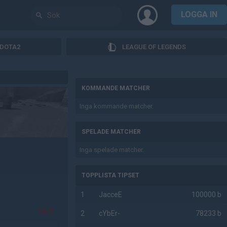
LOGGA IN
DOTA2
LEAGUE OF LEGENDS
AD
KOMMANDE MATCHER
Inga kommande matcher.
SPELADE MATCHER
Inga spelade matcher.
TOPPLISTA TIPSET
1
JacceE
100000 b
16-7
2
cYbEr-
78233 b