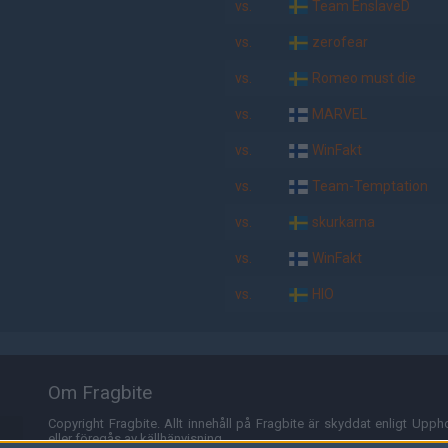
vs.
Team EnslaveD
vs.
zerofear
vs.
Romeo must die
vs.
MARVEL
vs.
WinFakt
vs.
Team-Temptation
vs.
skurkarna
vs.
WinFakt
vs.
HIO
Om Fragbite
Copyright Fragbite. Allt innehåll på Fragbite är skyddat enligt Uppho
eller föregås av källhänvisning.