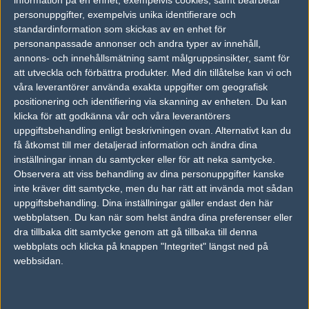
vs.
Hajna
1-1
personuppgifter, exempelvis unika identifierare och
vs.
fd. inzania
1-1
standardinformation som skickas av en enhet för
personanpassade annonser och andra typer av innehåll,
vs.
hippopotamus
1-1
annons- och innehållsmätning samt målgruppsinsikter, samt för
att utveckla och förbättra produkter.
Med din tillåtelse kan vi och
våra leverantörer använda exakta uppgifter om geografisk
Tipset
positionering och identifiering via skanning av enheten. Du kan
Du måste vara inloggad för att kunna satsa våra vackra bites på en
klicka för att godkänna vår och våra leverantörers
match. Har du inget konto?
Registrera dig
nu, snabbt och smärtfritt!
uppgiftsbehandling enligt beskrivningen ovan. Alternativt kan du
få åtkomst till mer detaljerad information och ändra dina
Rushnattack
Enigma
inställningar innan du samtycker eller för att neka samtycke.
50%
50%
Observera att viss behandling av dina personuppgifter kanske
inte kräver ditt samtycke, men du har rätt att invända mot sådan
uppgiftsbehandling. Dina inställningar gäller endast den här
AD
webbplatsen. Du kan när som helst ändra dina preferenser eller
1 kommentarer —
skriv kommentar
dra tillbaka ditt samtycke genom att gå tillbaka till denna
webbplats och klicka på knappen "Integritet" längst ned på
webbsidan.
#1
Ali_Karimi_jr
1
Old School
2005-02-07 18:48