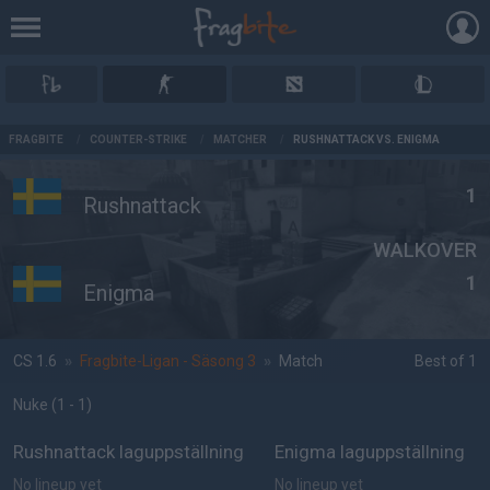
AD
FRAGBITE
/
COUNTER-STRIKE
/
MATCHER
/
RUSHNATTACK VS. ENIGMA
1
Rushnattack
WALKOVER
1
Enigma
CS 1.6
»
Fragbite-Ligan - Säsong 3
»
Match
Best of 1
Nuke
(1 - 1
)
Rushnattack laguppställning
Enigma laguppställning
No lineup yet
No lineup yet