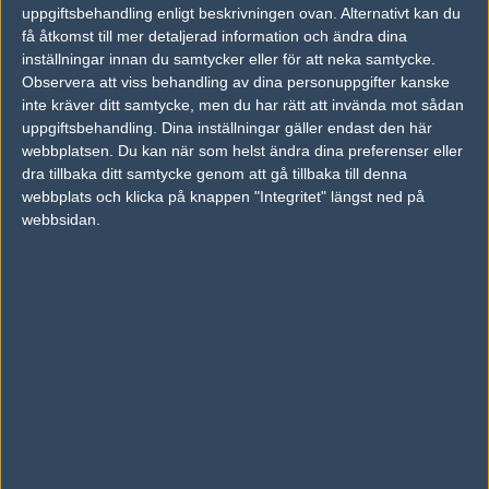
21
uppgiftsbehandling enligt beskrivningen ovan. Alternativt kan du
plan-B
50%
7
AUG
få åtkomst till mer detaljerad information och ändra dina
inställningar innan du samtycker eller för att neka samtycke.
BAHURWA
50%
2
Observera att viss behandling av dina personuppgifter kanske
19
inte kräver ditt samtycke, men du har rätt att invända mot sådan
suspect-zero
50%
1
SEP
uppgiftsbehandling. Dina inställningar gäller endast den här
webbplatsen. Du kan när som helst ändra dina preferenser eller
dra tillbaka ditt samtycke genom att gå tillbaka till denna
webbplats och klicka på knappen "Integritet" längst ned på
Följ oss i social media
webbsidan.
Följ oss på Facebook
Följ oss på Twitter
Följ oss på Instagram
Följ oss på Twitch
Information
Annonsering