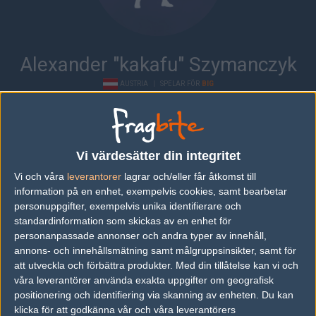
Alexander "kakafu" Szymanczyk
AUSTRIA
|
SPELAR FÖR
BIG
Översikt
Bio
Matcher
News & videos
Lag
Vi värdesätter din integritet
Bio
Vi och våra
leverantorer
lagrar och/eller får åtkomst till
Alexander "kakafu" Szymanczyk är en Counter-Strike: Global
information på en enhet, exempelvis cookies, samt bearbetar
Offensive-spelare från Austria, som för närvarande spelar i BIG.
personuppgifter, exempelvis unika identifierare och
Senaste matcherna
standardinformation som skickas av en enhet för
personanpassade annonser och andra typer av innehåll,
annons- och innehållsmätning samt målgruppsinsikter, samt för
plan-B
50%
2
04
att utveckla och förbättra produkter.
Med din tillåtelse kan vi och
Adeks
50%
16
SEP
våra leverantörer använda exakta uppgifter om geografisk
positionering och identifiering via skanning av enheten. Du kan
Stofftiere Online
50%
16
klicka för att godkänna vår och våra leverantörers