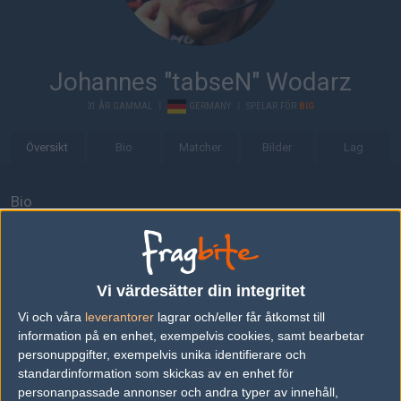
Johannes "tabseN" Wodarz
31 ÅR GAMMAL
|
GERMANY
|
SPELAR FÖR
BIG
Översikt
Bio
Matcher
Bilder
Lag
Bio
Johannes "tabseN" Wodarz är en 31-årig Counter-Strike: Global
Offensive-spelare från Tyskland, som för närvarande spelar i BIG.
Senaste matcherna
Vi värdesätter din integritet
Vi och våra
leverantorer
lagrar och/eller får åtkomst till
BIG
50%
13
19
9
1
27
information på en enhet, exempelvis cookies, samt bearbetar
Team Liquid
5
16
17
16
2
JUL
personuppgifter, exempelvis unika identifierare och
0%
standardinformation som skickas av en enhet för
personanpassade annonser och andra typer av innehåll,
Apeks
50%
16