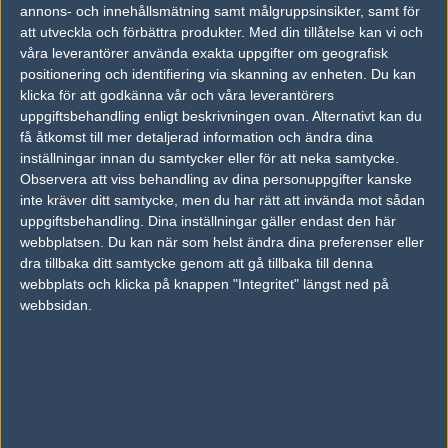
26
annons- och innehållsmätning samt målgruppsinsikter, samt för
BIG
50%
10
JUL
att utveckla och förbättra produkter.
Med din tillåtelse kan vi och
våra leverantörer använda exakta uppgifter om geografisk
Natus Vincere
50%
16
16
2
positionering och identifiering via skanning av enheten. Du kan
18
klicka för att godkänna vår och våra leverantörers
BIG
50%
11
14
0
JUL
uppgiftsbehandling enligt beskrivningen ovan. Alternativt kan du
få åtkomst till mer detaljerad information och ändra dina
BIG
53%
12
12
0
21
inställningar innan du samtycker eller för att neka samtycke.
Observera att viss behandling av dina personuppgifter kanske
Team Vitality
47%
16
16
2
APR
inte kräver ditt samtycke, men du har rätt att invända mot sådan
uppgiftsbehandling. Dina inställningar gäller endast den här
BIG
28%
20
8
0
19
webbplatsen. Du kan när som helst ändra dina preferenser eller
dra tillbaka ditt samtycke genom att gå tillbaka till denna
Natus Vincere
72%
22
16
2
APR
webbplats och klicka på knappen "Integritet" längst ned på
webbsidan.
Senaste bilder