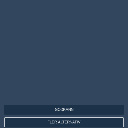
Följ oss i social media
Följ oss på Facebook
Följ oss på Twitter
Följ oss på Instagram
Följ oss på Twitch
Information
Annonsering
Copyright och Privacy Policy
GODKÄNN
Användaravtal
Kontakta
FLER ALTERNATIV