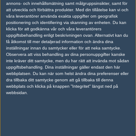
19
annons- och innehållsmätning samt målgruppsinsikter, samt för
BIG
50%
12
DEC
att utveckla och förbättra produkter.
Med din tillåtelse kan vi och
våra leverantörer använda exakta uppgifter om geografisk
BIG
50%
11
11
0
positionering och identifiering via skanning av enheten. Du kan
28
klicka för att godkänna vår och våra leverantörers
Fnatic
50%
16
16
2
OCT
uppgiftsbehandling enligt beskrivningen ovan. Alternativt kan du
få åtkomst till mer detaljerad information och ändra dina
Astralis
50%
16
11
16
2
24
inställningar innan du samtycker eller för att neka samtycke.
Observera att viss behandling av dina personuppgifter kanske
BIG
50%
3
16
14
1
OCT
inte kräver ditt samtycke, men du har rätt att invända mot sådan
uppgiftsbehandling. Dina inställningar gäller endast den här
BIG
50%
16
16
2
23
webbplatsen. Du kan när som helst ändra dina preferenser eller
dra tillbaka ditt samtycke genom att gå tillbaka till denna
Tricked Esport
50%
9
2
0
OCT
webbplats och klicka på knappen "Integritet" längst ned på
webbsidan.
Senaste bilder