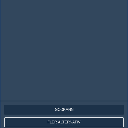
Följ oss i social media
Följ oss på Facebook
Följ oss på Twitter
Följ oss på Instagram
Följ oss på Twitch
Information
Annonsering
Copyright och Privacy Policy
GODKÄNN
Användaravtal
Kontakta
FLER ALTERNATIV