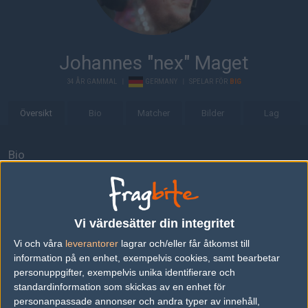
Johannes "nex" Maget
34 ÅR GAMMAL
|
GERMANY
|
SPELAR FÖR
BIG
Översikt
Bio
Matcher
Bilder
Lag
Bio
Johannes "nex" Maget är en 34-årig Counter-Strike: Global
Offensive-spelare från Tyskland, som för närvarande spelar i BIG.
Senaste matcherna
Vi värdesätter din integritet
Vi och våra
leverantorer
lagrar och/eller får åtkomst till
Team Spirit
5
16
10
19
2
20
0%
information på en enhet, exempelvis cookies, samt bearbetar
BIG
50%
11
16
15
1
DEC
personuppgifter, exempelvis unika identifierare och
standardinformation som skickas av en enhet för
personanpassade annonser och andra typer av innehåll,
G2 Esports
50%
16