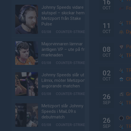
16
Johnny Speeds vidare till
Fo
OCT
slutspel – skickar hem
Metizport från Stake
T
Pulse
11
Dy
OCT
03/08
COUNTER-STRIKE
Majorvinnaren lämnar
Pa
08
äntligen VP – ute på fria
marknaden
T
OCT
03/08
COUNTER-STRIKE
T
02
Johnny Speeds slår ut
Ch
OCT
Lilmix, möter Metizport i
avgörande matchen
G
03/08
COUNTER-STRIKE
26
T
SEP
Metizport slår Johnny
Speeds i MaiL09:s
debutmatch
Or
26
03/08
COUNTER-STRIKE
T
SEP