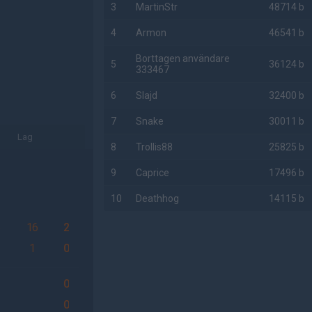
3
MartinStr
48714 b
4
Armon
46541 b
Borttagen användare
5
36124 b
333467
6
Slajd
32400 b
7
Snake
30011 b
Lag
8
Trollis88
25825 b
9
Caprice
17496 b
10
Deathhog
14115 b
6
16
2
AD
1
0
0
0