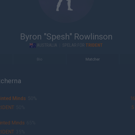
Byron "Spesh" Rowlinson
AUSTRALIA
|
SPELAR FÖR
TRIDENT
Bio
Matcher
tcherna
inted Minds
50%
1
RIDENT
50%
5
inted Minds
65%
RIDENT
35%