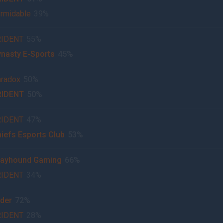
rmidable
39%
RIDENT
55%
nasty E-Sports
45%
radox
50%
RIDENT
50%
RIDENT
47%
iefs Esports Club
53%
rayhound Gaming
66%
RIDENT
34%
der
72%
RIDENT
28%