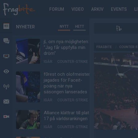
FORUM
VIDEO
ARKIV
EVENTS
L
NYHETER
NYTT
HETT
NYHETER
FORUM
jL om nya möjligheten:
AD
"Jag får uppfylla min
FRAGBITE
/
COUNTER-S
dröm"
VIDEO
IGÅR
COUNTER-STRIKE
BEVAKAT
f0rest och olofmeister
jagades för Faceit-
poäng när nya
HÄNDELSER
säsongen lanserades
IGÅR
COUNTER-STRIKE
MEDDELANDEN
Alliance klättrar till plats
LIVESÄNDNINGAR
17 på världsrankingen
IGÅR
COUNTER-STRIKE