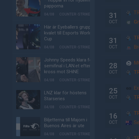
– hoppar in för nyblivna
papporna
T
31
04/08
COUNTER-STRIKE
Gr
OCT
Här är Eyeballers grupp i
kvalet till Esports World
T
Cup
31
Br
OCT
04/08
COUNTER-STRIKE
Johnny Speeds klara för
MC
28
semifinal i LAN:et efter
kross mot SHiNE
T
OCT
04/08
COUNTER-STRIKE
Ex
25
LNZ klar för höstens
T
OCT
Starseries
04/08
COUNTER-STRIKE
T
16
Biljetterna till Majorn i
S
OCT
Buenos Aires är ute
04/08
COUNTER-STRIKE
T