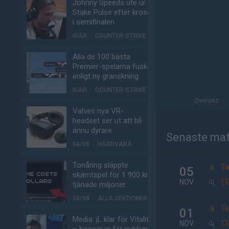
Johnny Speeds ute ur
Stake Pulse efter kross
i semifinalen
IGÅR
COUNTER-STRIKE
Alla de 100 bästa
Premier-spelarna fuskar
enligt ny granskning
IGÅR
COUNTER-STRIKE
Översikt
Valves nya VR-
headset ser ut att bli
ännu dyrare
Senaste ma
04/08
HÅRDVARA
Tonåring släppte
Ta
05
skämtspel för 1 900 kr –
T
NOV
tjänade miljoner
04/08
ALLA SEKTIONER
Ta
01
Media: jL klar för Vitality
T
NOV