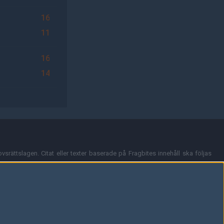
16
11
16
14
vsrättslagen. Citat eller texter baserade på Fragbites innehåll ska följas
nt och överensstämmer inte nödvändigtvis med Fragbites åsikter.
en kan du skicka iväg ett email till
vår support
.