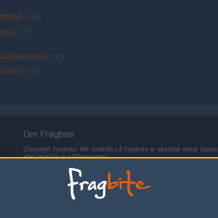
RIDENT
43%
gacy
57%
dlikewizards
52%
RIDENT
48%
Om Fragbite
Copyright Fragbite. Allt innehåll på Fragbite är skyddat enligt Uppho
eller föregås av källhänvisning.
Alla åsikter uttryckta på Fragbite representerar varje enskild skribe
Programmering och design av
Fredric Bohlin
. För frågor rörande sajt
Cookies