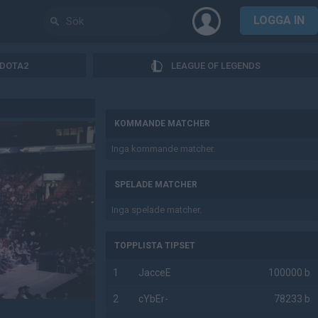
LOGGA IN
DOTA2
LEAGUE OF LEGENDS
AD
KOMMANDE MATCHER
Inga kommande matcher.
SPELADE MATCHER
Inga spelade matcher.
TOPPLISTA TIPSET
1
JacceE
100000 b
2
cYbEr-
78233 b