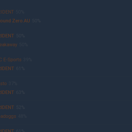
RIDENT
50%
ound Zero.AU
50%
RIDENT
50%
eakaway
50%
 E-Sports
39%
RIDENT
61%
sto
37%
RIDENT
63%
RIDENT
52%
eadoggs
48%
RIDENT
61%