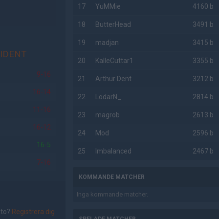
17
YuMMie
4160 b
18
ButterHead
3491 b
19
madjan
3415 b
IDENT
20
KalleCuttar1
3355 b
9-16
21
Arthur Dent
3212 b
16-14
22
LodarN_
2814 b
11-16
23
magrob
2613 b
16-12
24
Mod
2596 b
16-5
25
Imbalanced
2467 b
7-16
KOMMANDE MATCHER
Inga kommande matcher.
nto?
Registrera dig