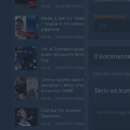
nu, snabbt och smär
04/08
ALLA SEKTIONER
Madlikewizards
Media: jL klar för Vitality
– hoppar in för nyblivna
52%
papporna
04/08
COUNTER-STRIKE
AD
Här är Eyeballers grupp i
kvalet till Esports World
0 kommenta
Cup
04/08
COUNTER-STRIKE
Ingen har skrivit n
Johnny Speeds klara för
semifinal i LAN:et efter
Skriv en ko
kross mot SHiNE
04/08
COUNTER-STRIKE
LNZ klar för höstens
Starseries
04/08
COUNTER-STRIKE