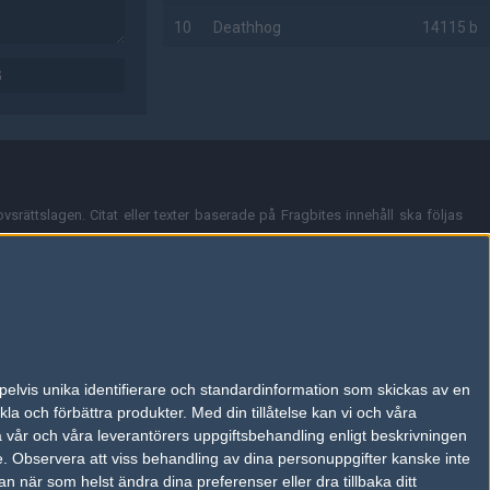
10
Deathhog
14115 b
G
AD
vsrättslagen. Citat eller texter baserade på Fragbites innehåll ska följas
nt och överensstämmer inte nödvändigtvis med Fragbites åsikter.
en kan du skicka iväg ett email till
vår support
.
tion så som t.ex. användarnamn. Cookies sparas även när man deltar i
pelvis unika identifierare och standardinformation som skickas av en
du stänga av cookies i din webbläsares inställningar eller välja att inte
la och förbättra produkter.
Med din tillåtelse kan vi och våra
ktronisk kommunikation som trädde i kraft 25 juli 2003.
a vår och våra leverantörers uppgiftsbehandling enligt beskrivningen
e.
Observera att viss behandling av dina personuppgifter kanske inte
 när som helst ändra dina preferenser eller dra tillbaka ditt