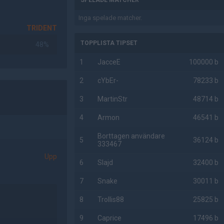
SPELADE MATCHER
Inga spelade matcher.
TRIDENT
TOPPLISTA TIPSET
48%
1
JacceE
100000 b
2
cYbEr-
78233 b
3
MartinStr
48714 b
4
Armon
46541 b
Borttagen användare
5
36124 b
333467
Upp
6
Slajd
32400 b
7
Snake
30011 b
8
Trollis88
25825 b
9
Caprice
17496 b