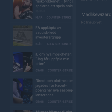
fuskproblemet – tvinga
spelarna att spela solo-
queue
Madlikewizards
IGÅR
COUNTER-STRIKE
No lineup yet
EA uppköpta av
saudisk-ledd
investerargrupp
IGÅR
ALLA SEKTIONER
jL om nya möjligheten:
"Jag får uppfylla min
dröm"
05/08
COUNTER-STRIKE
f0rest och olofmeister
jagades för Faceit-
poäng när nya säsongen
lanserades
05/08
COUNTER-STRIKE