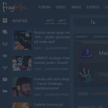
FORUM
VIDEO
ARKIV
EVENTS
L
NYHETER
NYTT
HETT
NYHETER
FORUM
Roblox värde rasar med
AD
70% – skyller på bristen
FRAGBITE
/
COUNTER-S
på virala spel
VIDEO
IGÅR
ALLA SEKTIONER
Mad
BEVAKAT
m0NESY avslöjar: Hade
kunnat spela i Cloud9
HÄNDELSER
IGÅR
COUNTER-STRIKE
TRI
Snacka skit ännu längre
MEDDELANDEN
– Faceit förlänger
halvtidssnacket
LIVESÄNDNINGAR
CS:GO
»
ESEA MD
IGÅR
COUNTER-STRIKE
FalleNs lösning på
Inferno
(16 - 14
)