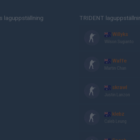
 laguppställning
TRIDENT laguppställni
Willyks
Wilson Sugianto
Waffe
Martin Chan
skrawl
Justin Lanzon
klebz
Caleb Leung