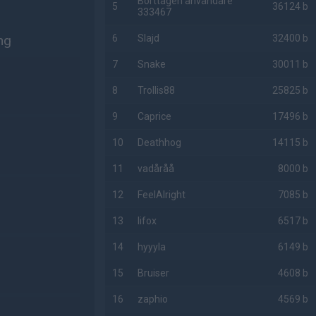
Borttagen användare
5
36124 b
333467
ng
6
Slajd
32400 b
7
Snake
30011 b
8
Trollis88
25825 b
9
Caprice
17496 b
10
Deathhog
14115 b
11
vadåråå
8000 b
12
FeelAlright
7085 b
13
lifox
6517 b
14
hyyyla
6149 b
15
Bruiser
4608 b
16
zaphio
4569 b