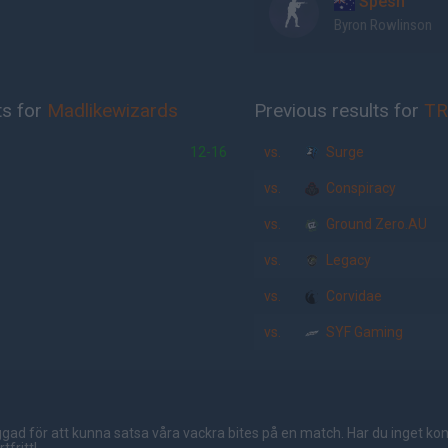
Spesh
Byron Rowlinson
ts for
Madlikewizards
Previous results for
TR
12-16
vs.
Surge
vs.
Conspiracy
vs.
Ground Zero.AU
vs.
Legacy
vs.
Corvidae
vs.
SYF Gaming
gad för att kunna satsa våra vackra bites på en match. Har du inget ko