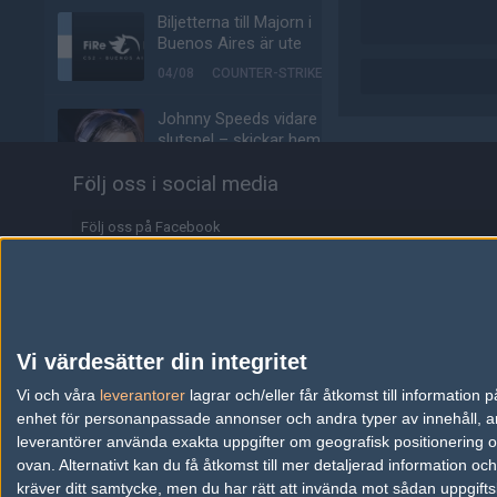
Biljetterna till Majorn i
Buenos Aires är ute
04/08
COUNTER-STRIKE
Johnny Speeds vidare till
slutspel – skickar hem
Metizport från Stake
Följ oss i social media
Pulse
03/08
COUNTER-STRIKE
Följ oss på Facebook
Majorvinnaren lämnar
Följ oss på Twitter
äntligen VP – ute på fria
marknaden
Följ oss på Instagram
03/08
COUNTER-STRIKE
Följ oss på Twitch
Vi värdesätter din integritet
Johnny Speeds slår ut
Information
Vi och våra
leverantorer
Lilmix, möter Metizport i
lagrar och/eller får åtkomst till informatio
avgörande matchen
enhet för personanpassade annonser och andra typer av innehåll, ann
Annonsering
leverantörer använda exakta uppgifter om geografisk positionering oc
03/08
COUNTER-STRIKE
ovan. Alternativt kan du få åtkomst till mer detaljerad information oc
Copyright och Privacy Policy
kräver ditt samtycke, men du har rätt att invända mot sådan uppgifts
Metizport slår Johnny