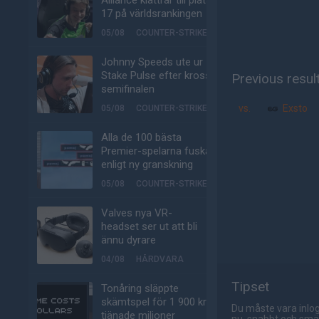
Alliance klättrar till plats
17 på världsrankingen
05/08
COUNTER-STRIKE
Johnny Speeds ute ur
Stake Pulse efter kross i
Previous resul
semifinalen
vs.
Exsto
05/08
COUNTER-STRIKE
Alla de 100 bästa
Premier-spelarna fuskar
enligt ny granskning
05/08
COUNTER-STRIKE
Valves nya VR-
headset ser ut att bli
ännu dyrare
04/08
HÅRDVARA
Tipset
Tonåring släppte
skämtspel för 1 900 kr –
Du måste vara inlog
tjänade miljoner