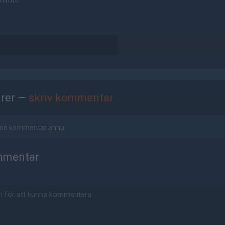
tfritt!
rer —
skriv kommentar
ågon kommentar ännu.
mmentar