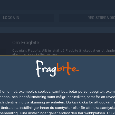
LOGGA IN
REGISTRERA DI
Om Fragbite
Copyright Fragbite. Allt innehåll på Fragbite är skyddat enligt Uppho
eller föregås av källhänvisning.
Alla åsikter uttryckta på Fragbite representerar varje enskild skribe
Programmering och design av
Fredric Bohlin
. För frågor rörande sajt
Cookies
Fragbite använder cookies för att spara användarspecifik informa
n på en enhet, exempelvis cookies, samt bearbetar personuppgifter, exem
omröstningar och för att föra statistik. För att slippa cookies kan 
ons- och innehållsmätning samt målgruppsinsikter, samt för att utveck
besöka Fragbite. Den här textraden finns här på grund av lagen om ele
h identifiering via skanning av enheten. Du kan klicka för att godkänn
h ändra dina inställningar innan du samtycker eller för att neka samtyck
Annonsering
behandling. Dina inställningar gäller endast den här webbplatsen. Du kan