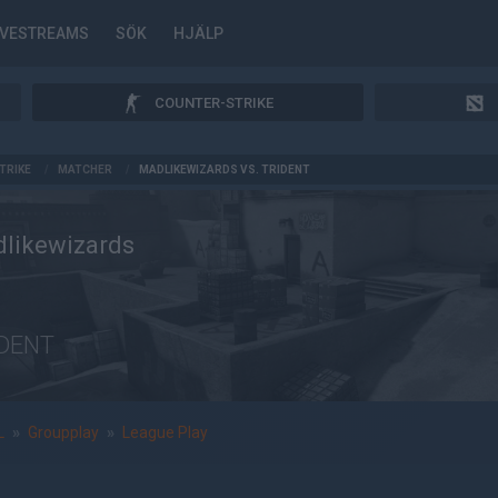
IVESTREAMS
SÖK
HJÄLP
COUNTER-STRIKE
TRIKE
/
MATCHER
/
MADLIKEWIZARDS VS. TRIDENT
likewizards
DENT
L
»
Groupplay
»
League Play