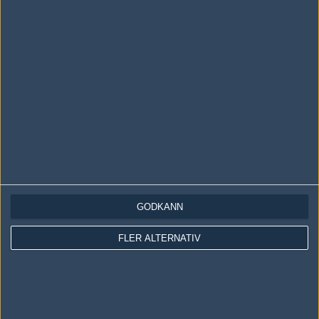
LOGGA IN
REGISTRERA DIG
Följ oss i social media
Följ oss på Facebook
Följ oss på Twitter
GODKÄNN
Följ oss på Instagram
FLER ALTERNATIV
Följ oss på Twitch
Information
Annonsering