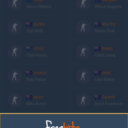
Simon Williams
Wilson Sugianto
tucks
Waffe
Tyler Reilly
Martin Chan
ofnu
klebz
Chris Hanley
Caleb Leung
zewsy
ekul
Ryan Palmer
Luke Blakey
apoc
Spesh
Mike Aliferis
Byron Rowlinson
Previous results for
Tainted Minds