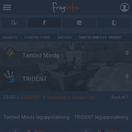
AD
FRAGBITE
/
COUNTER-STRIKE
/
MATCHER
/
TAINTED MINDS VS. TRIDENT
0
Tainted Minds
0
TRIDENT
CS:GO
»
ESEA MDL
»
Groupplay
»
League Play
Best of 1
Tainted Minds laguppställning
TRIDENT laguppställning
Sico
Willyks