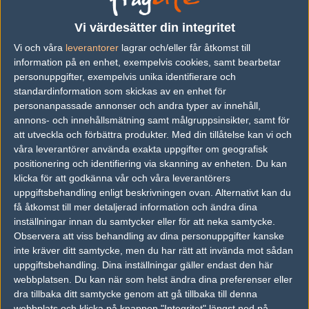
vs.
Paradox
0-0
Vi värdesätter din integritet
vs.
Legacy
16-2
Vi och våra
leverantorer
lagrar och/eller får åtkomst till
information på en enhet, exempelvis cookies, samt bearbetar
vs.
Ground Zero.AU
5-16
personuppgifter, exempelvis unika identifierare och
vs.
Vizard
0-0
standardinformation som skickas av en enhet för
personanpassade annonser och andra typer av innehåll,
vs.
Order
13-16
annons- och innehållsmätning samt målgruppsinsikter, samt för
att utveckla och förbättra produkter.
Med din tillåtelse kan vi och
vs.
Chiefs Esports Club
9-16
våra leverantörer använda exakta uppgifter om geografisk
positionering och identifiering via skanning av enheten. Du kan
Previous results for
TRIDENT
klicka för att godkänna vår och våra leverantörers
uppgiftsbehandling enligt beskrivningen ovan. Alternativt kan du
vs.
Ground Zero.AU
15-19
få åtkomst till mer detaljerad information och ändra dina
inställningar innan du samtycker eller för att neka samtycke.
vs.
Breakaway
16-11
Observera att viss behandling av dina personuppgifter kanske
vs.
MC E-Sports
12-16
inte kräver ditt samtycke, men du har rätt att invända mot sådan
uppgiftsbehandling. Dina inställningar gäller endast den här
vs.
Exsto
9-16
webbplatsen. Du kan när som helst ändra dina preferenser eller
dra tillbaka ditt samtycke genom att gå tillbaka till denna
vs.
Seadoggs
16-4
webbplats och klicka på knappen "Integritet" längst ned på