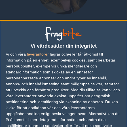
Marion "Mar1on" Lopez
FRANCE
|
SPELAR FÖR
ORGLESS FEMALE
Vi värdesätter din integritet
Översikt
Bio
Matcher
Bilder
Lag
Vi och våra
leverantorer
lagrar och/eller får åtkomst till
information på en enhet, exempelvis cookies, samt bearbetar
Bilder
personuppgifter, exempelvis unika identifierare och
standardinformation som skickas av en enhet för
personanpassade annonser och andra typer av innehåll,
annons- och innehållsmätning samt målgruppsinsikter, samt för
att utveckla och förbättra produkter.
Med din tillåtelse kan vi och
våra leverantörer använda exakta uppgifter om geografisk
positionering och identifiering via skanning av enheten. Du kan
klicka för att godkänna vår och våra leverantörers
uppgiftsbehandling enligt beskrivningen ovan. Alternativt kan du
få åtkomst till mer detaljerad information och ändra dina
inställningar innan du samtycker eller för att neka samtycke.