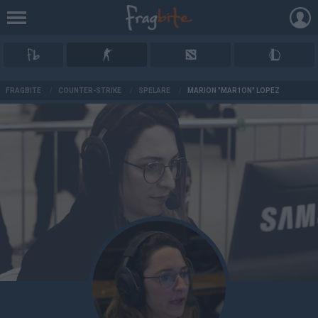
AD
FRAGBITE
/
COUNTER-STRIKE
/
SPELARE
/
MARION "MAR1ON" LOPEZ