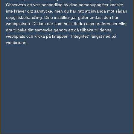
Följ oss i social media
Observera att viss behandling av dina personuppgifter kanske
inte kräver ditt samtycke, men du har rätt att invända mot sådan
Följ oss på Facebook
uppgiftsbehandling. Dina inställningar gäller endast den här
Följ oss på Twitter
webbplatsen. Du kan när som helst ändra dina preferenser eller
dra tillbaka ditt samtycke genom att gå tillbaka till denna
Följ oss på Instagram
webbplats och klicka på knappen "Integritet" längst ned på
webbsidan.
Följ oss på Twitch
Information
Annonsering
Copyright och Privacy Policy
Användaravtal
Kontakta
Om Fragbite
Copyright Fragbite. Allt innehåll på Fragbite är skyddat enligt
Upphovsrättslagen. Citat eller texter baserade på Fragbites innehåll ska
följas eller föregås av källhänvisning.