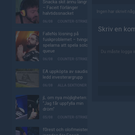
Snacka skit ännu längre
– Faceit förlänger
Ingen har skrivit n
halvtidssnacket
06/08
COUNTER-STRIKE
Skriv en ko
FalleNs lösning på
fuskproblemet – tvinga
spelarna att spela solo-
queue
06/08
COUNTER-STRIKE
EA uppköpta av saudisk-
ledd investerargrupp
06/08
ALLA SEKTIONER
jL om nya möjligheten:
"Jag får uppfylla min
dröm"
05/08
COUNTER-STRIKE
f0rest och olofmeister