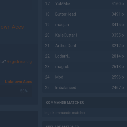
17
YuMMie
4160 b
18
ButterHead
3491 b
19
madjan
3415 b
nown Aces
20
KalleCuttar1
3355 b
21
Arthur Dent
3212 b
22
LodarN_
2814 b
nto?
Registrera dig
23
magrob
2613 b
24
Mod
2596 b
Unknown Aces
25
Imbalanced
2467 b
50%
KOMMANDE MATCHER
Inga kommande matcher.