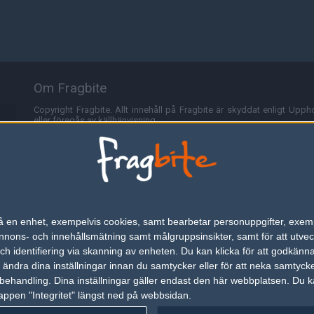
Om Fragbite
Copyright Fragbite. Allt innehåll på Fragbite är skyddat enligt Uppho
eller föregås av källhänvisning.
Alla åsikter uttryckta på Fragbite representerar varje enskild skribe
Programmering och design av
Fredric Bohlin
. För frågor rörande sajt
Cookies
Fragbite använder cookies för att spara användarspecifik informa
n på en enhet, exempelvis cookies, samt bearbetar personuppgifter, exem
omröstningar och för att föra statistik. För att slippa cookies kan 
ons- och innehållsmätning samt målgruppsinsikter, samt för att utveck
besöka Fragbite. Den här textraden finns här på grund av lagen om ele
h identifiering via skanning av enheten. Du kan klicka för att godkänn
h ändra dina inställningar innan du samtycker eller för att neka samtyck
Annonsering
behandling. Dina inställningar gäller endast den här webbplatsen. Du kan
appen "Integritet" längst ned på webbsidan.
Är du intresserad av att annonsera på Fragbite,
tryck här
.