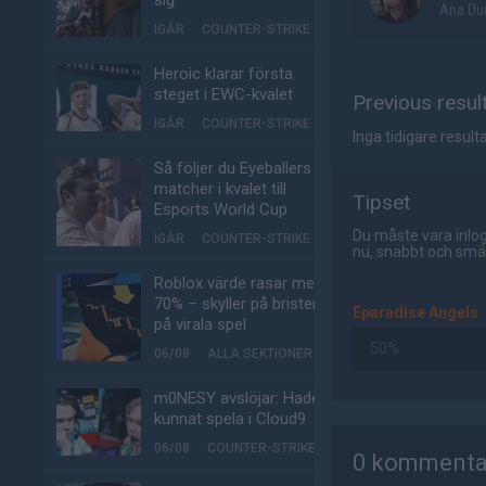
sig
Ana Du
IGÅR
COUNTER-STRIKE
Heroic klarar första
steget i EWC-kvalet
Previous resul
IGÅR
COUNTER-STRIKE
Inga tidigare resulta
Så följer du Eyeballers
matcher i kvalet till
Tipset
Esports World Cup
Du måste vara inlog
IGÅR
COUNTER-STRIKE
nu, snabbt och smär
Roblox värde rasar med
70% – skyller på bristen
Eparadise Angels
på virala spel
50%
06/08
ALLA SEKTIONER
m0NESY avslöjar: Hade
kunnat spela i Cloud9
AD
06/08
COUNTER-STRIKE
0 kommenta