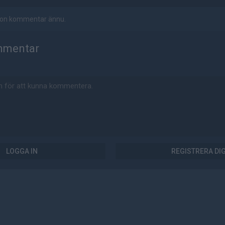
ågon kommentar ännu.
mmentar
LOGGA IN
REGISTRERA DI