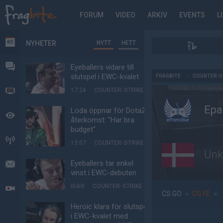
FORUM
VIDEO
ARKIV
EVENTS
L
NYHETER
NYTT
HETT
NYHETER
FORUM
Eyeballers vidare till
AD
slutspel i EWC-kvalet
FRAGBITE
/
COUNTER-S
17:24
COUNTER-STRIKE
VIDEO
Epa
Loda öppnar för Dota2-
BEVAKAT
återkomst: "Har bra
budget"
HÄNDELSER
13:07
COUNTER-STRIKE
Unk
Eyeballers tar enkel
MEDDELANDEN
vinst i EWC-debuten
IGÅR
COUNTER-STRIKE
LIVESÄNDNINGAR
CS:GO
»
CG FE
»
Heroic klara för slutspel
i EWC-kvalet med