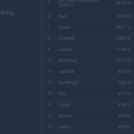
Borttagen användare
5
36124 b
333467
lning
6
Slajd
32400 b
7
Snake
30011 b
8
Trollis88
25825 b
9
Caprice
17496 b
10
Deathhog
14115 b
11
vadåråå
8000 b
12
FeelAlright
7085 b
13
lifox
6517 b
14
hyyyla
6149 b
n
15
Bruiser
4608 b
16
zaphio
4569 b