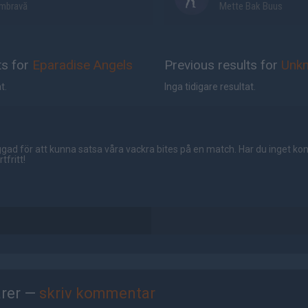
mbravă
Mette Bak Buus
ts for
Eparadise Angels
Previous results for
Unk
t.
Inga tidigare resultat.
gad för att kunna satsa våra vackra bites på en match. Har du inget ko
tfritt!
rer —
skriv kommentar