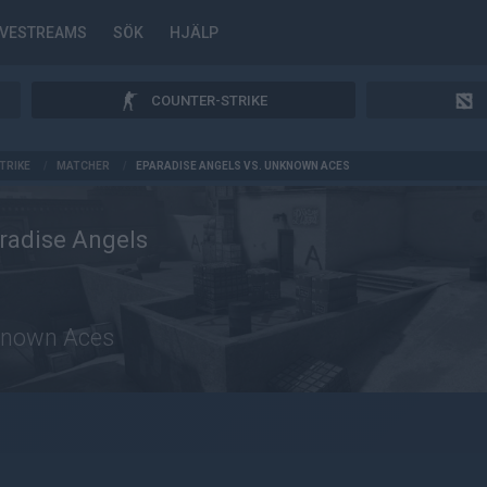
IVESTREAMS
SÖK
HJÄLP
COUNTER-STRIKE
TRIKE
/
MATCHER
/
EPARADISE ANGELS VS. UNKNOWN ACES
radise Angels
nown Aces