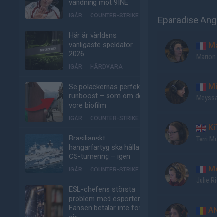
vändning mot 9INE
IGÅR
COUNTER-STRIKE
Eparadise Ange
Här är världens
vanligaste speldator
Ma
2026
Marion
IGÅR
HÅRDVARA
Mi
Se polackernas perfekta
runboost – som om det
Meyssa
vore biofilm
IGÅR
COUNTER-STRIKE
Ki
Brasilianskt
Terri M
hangarfartyg ska hålla
CS-turnering – igen
Mo
IGÅR
COUNTER-STRIKE
Julie R
ESL-chefens största
problem med esporten:
Fansen betalar inte för
A