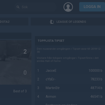
LOGGA IN
DOTA2
LEAGUE OF LEGENDS
AD
TOPPLISTA TIPSET
Den nuvarande omgången i Tipset varar till 2018-12-
2
30.
Vinnare från tidigare omgångar i Tipset finns i det
anrika Hall of Fame.
1
JacceE
100000 b
0
2
cYbEr-
78233 b
3
MartinStr
48714 b
Best of 3
4
Armon
46541 b