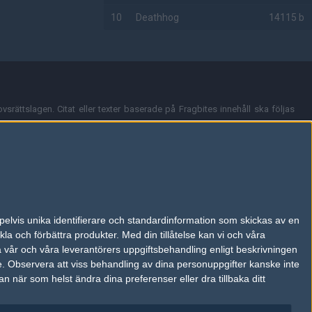
10
Deathhog
14115 b
AD
vsrättslagen. Citat eller texter baserade på Fragbites innehåll ska följas
nt och överensstämmer inte nödvändigtvis med Fragbites åsikter.
en kan du skicka iväg ett email till
vår support
.
tion så som t.ex. användarnamn. Cookies sparas även när man deltar i
pelvis unika identifierare och standardinformation som skickas av en
du stänga av cookies i din webbläsares inställningar eller välja att inte
la och förbättra produkter.
Med din tillåtelse kan vi och våra
ktronisk kommunikation som trädde i kraft 25 juli 2003.
a vår och våra leverantörers uppgiftsbehandling enligt beskrivningen
e.
Observera att viss behandling av dina personuppgifter kanske inte
 när som helst ändra dina preferenser eller dra tillbaka ditt