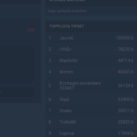
SPELADE MATCHER
Inga spelade matcher.
TOPPLISTA TIPSET
Upp
1
JacceE
100000 b
2
cYbEr-
78233 b
3
MartinStr
48714 b
4
Armon
46541 b
Borttagen användare
5
36124 b
333467
G
6
Slajd
32400 b
7
Snake
30011 b
8
Trollis88
25825 b
9
Caprice
17496 b