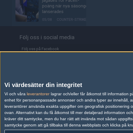
jagades för Faceit-
poäng när nya säsongen
lanserades
05/08
COUNTER-STRIKE
Alliance klättrar till plats
Följ oss i social media
17 på världsrankingen
05/08
COUNTER-STRIKE
Följ oss på Facebook
Johnny Speeds ute ur
Följ oss på Twitter
Stake Pulse efter kross i
semifinalen
Följ oss på Instagram
05/08
COUNTER-STRIKE
Följ oss på Twitch
Vi värdesätter din integritet
Alla de 100 bästa
Information
Vi och våra
leverantorer
lagrar och/eller får åtkomst till informatio
Premier-spelarna fuskar
enhet för personanpassade annonser och andra typer av innehåll, ann
enligt ny granskning
Annonsering
leverantörer använda exakta uppgifter om geografisk positionering oc
05/08
COUNTER-STRIKE
ovan. Alternativt kan du få åtkomst till mer detaljerad information oc
Copyright och Privacy Policy
kräver ditt samtycke, men du har rätt att invända mot sådan uppgifts
Valves nya VR-
samtycke genom att gå tillbaka till denna webbplats och klicka på kn
Användaravtal
headset ser ut att bli
ännu dyrare