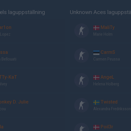
ls laguppställning
Unknown Aces laguppstäl
r1on
MaliTy
 Lopez
Marie Holm
ssa
CarmS
 Bellouati
Carmen Peussa
TTy-KaT
AngeL
ulvey
Helena Holberg
nkey D. Julie
Twisted
icou
Alexandra Fredriksso
Na
Poil3r