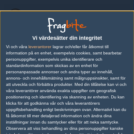
Mar1on
Marion Lopez
KiTTy-KaT
Vi värdesätter din integritet
Terri Mulvey
Vi och våra
leverantorer
lagrar och/eller får åtkomst till
information på en enhet, exempelvis cookies, samt bearbetar
personuppgifter, exempelvis unika identifierare och
ANa
standardinformation som skickas av en enhet för
Ana Dumbravă
personanpassade annonser och andra typer av innehåll,
annons- och innehållsmätning samt målgruppsinsikter, samt för
att utveckla och förbättra produkter.
Med din tillåtelse kan vi och
Lalità
våra leverantörer använda exakta uppgifter om geografisk
Perrine Allesiardo
positionering och identifiering via skanning av enheten. Du kan
klicka för att godkänna vår och våra leverantörers
uppgiftsbehandling enligt beskrivningen ovan. Alternativt kan du
iLLa
få åtkomst till mer detaljerad information och ändra dina
Madalina Geha
inställningar innan du samtycker eller för att neka samtycke.
Observera att viss behandling av dina personuppgifter kanske