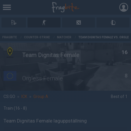
AD
FRAGBITE
/
COUNTER-STRIKE
/
MATCHER
/
TEAM DIGNITAS FEMALE VS. ORGLE
16
Team Dignitas Female
8
Orgless Female
CS:GO
»
ICK
»
Group A
Best of 1
Train
(16 - 8
)
Team Dignitas Female laguppställning