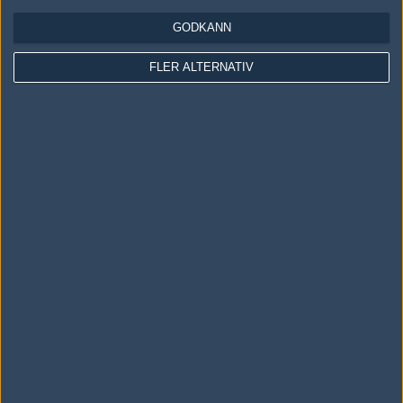
GODKÄNN
Följ oss i social media
FLER ALTERNATIV
Följ oss på Facebook
Följ oss på Twitter
Följ oss på Instagram
Följ oss på Twitch
Information
Annonsering
Copyright och Privacy Policy
Användaravtal
Kontakta
Om Fragbite