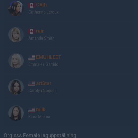
CAth
Catherine Leroux
rain
Amanda Smith
EMUHLEET
Emmalee Garrido
artStar
Carolyn Noquez
milk
Kiara Makua
Orgless Female laguppställning