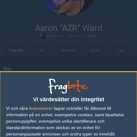
Aaron "AZR" Ward
AUSTRALIA
|
SPELAR FÖR
SPROUT
Översikt
Bio
Matcher
Bilder
Lag
Bio
Aaron "AZR" Ward är en Counter-Strike: Global Offensive-spelare
från Australia, som för närvarande spelar i Sprout.
Senaste matcherna
Vi värdesätter din integritet
Vi och våra
leverantorer
lagrar och/eller får åtkomst till
Apeks
50%
16
16
2
08
information på en enhet, exempelvis cookies, samt bearbetar
Sprout
50%
11
11
0
APR
personuppgifter, exempelvis unika identifierare och
standardinformation som skickas av en enhet för
personanpassade annonser och andra typer av innehåll,
Sprout
50%
7
16
16
2