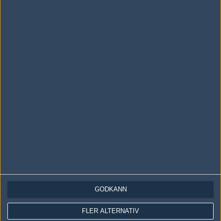
Följ oss i social media
Följ oss på Facebook
Följ oss på Twitter
Följ oss på Instagram
Följ oss på Twitch
Information
Annonsering
Copyright och Privacy Policy
GODKÄNN
Användaravtal
Kontakta
FLER ALTERNATIV