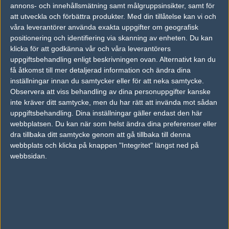
07
annons- och innehållsmätning samt målgruppsinsikter, samt för
Viperio
50%
16
9
6
1
APR
att utveckla och förbättra produkter.
Med din tillåtelse kan vi och
våra leverantörer använda exakta uppgifter om geografisk
Sprout
50%
7
positionering och identifiering via skanning av enheten. Du kan
06
klicka för att godkänna vår och våra leverantörers
Into The Breach
50%
16
APR
uppgiftsbehandling enligt beskrivningen ovan. Alternativt kan du
få åtkomst till mer detaljerad information och ändra dina
Sprout
50%
12
06
inställningar innan du samtycker eller för att neka samtycke.
Observera att viss behandling av dina personuppgifter kanske
Falcons Esports
50%
16
APR
inte kräver ditt samtycke, men du har rätt att invända mot sådan
uppgiftsbehandling. Dina inställningar gäller endast den här
Envy
46%
12
19
16
2
09
webbplatsen. Du kan när som helst ändra dina preferenser eller
dra tillbaka ditt samtycke genom att gå tillbaka till denna
100 Thieves
5
16
17
10
1
MAY
4%
webbplats och klicka på knappen "Integritet" längst ned på
webbsidan.
Senaste bilder