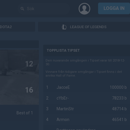
LOGGA IN
DOTA2
LEAGUE OF LEGENDS
AD
TOPPLISTA TIPSET
Den nuvarande omgången i Tipset varar till 2018-12-
12
30.
Vinnare från tidigare omgångar i Tipset finns i det
anrika Hall of Fame.
1
JacceE
100000 b
16
2
cYbEr-
78233 b
3
MartinStr
48714 b
Best of 1
4
Armon
46541 b