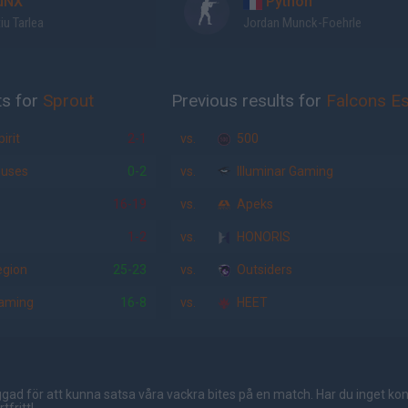
uNX
Python
iu Tarlea
Jordan Munck-Foehrle
ts for
Sprout
Previous results for
Falcons E
irit
2-1
vs.
500
iuses
0-2
vs.
Illuminar Gaming
16-19
vs.
Apeks
1-2
vs.
HONORIS
gion
25-23
vs.
Outsiders
aming
16-8
vs.
HEET
gad för att kunna satsa våra vackra bites på en match. Har du inget ko