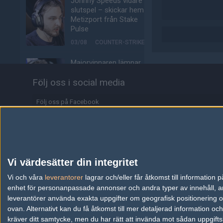
Johnny Speeds vidare till
slutspel – skickar hem
Metizport från Stake
Pulse
03/08
COUNTER-STRIKE
Majorvinnaren lämnar
äntligen VP – ute på fria
Följ oss i social media
marknaden
03/08
COUNTER-STRIKE
Följ oss på Facebook
Johnny Speeds slår ut
Följ oss på Twitter
Lilmix, möter Metizport i
avgörande matchen
Följ oss på Instagram
03/08
COUNTER-STRIKE
Följ oss på Twitch
Vi värdesätter din integritet
Metizport slår Johnny
Information
Vi och våra
leverantorer
Speeds i MaiL09:s
lagrar och/eller får åtkomst till informatio
debutmatch
enhet för personanpassade annonser och andra typer av innehåll, ann
Annonsering
leverantörer använda exakta uppgifter om geografisk positionering oc
03/08
COUNTER-STRIKE
ovan. Alternativt kan du få åtkomst till mer detaljerad information oc
Copyright och Privacy Policy
kräver ditt samtycke, men du har rätt att invända mot sådan uppgifts
Svenskarnas dödsgrupp