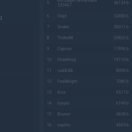
Borttagen användare
5
36124 b
333467
g
6
Slajd
32400 b
7
Snake
30011 b
8
Trollis88
25825 b
9
Caprice
17496 b
10
Deathhog
14115 b
11
vadåråå
8000 b
12
FeelAlright
7085 b
13
lifox
6517 b
14
hyyyla
6149 b
15
Bruiser
4608 b
16
zaphio
4569 b