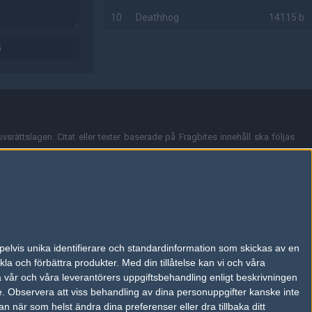
10
Deathhog
14115 b
G
AD
vsrättslagen. Citat eller texter baserade på Fragbites innehåll ska följas
nt och överensstämmer inte nödvändigtvis med Fragbites åsikter.
en kan du skicka iväg ett email till
vår support
.
tion så som t.ex. användarnamn. Cookies sparas även när man deltar i
pelvis unika identifierare och standardinformation som skickas av en
du stänga av cookies i din webbläsares inställningar eller välja att inte
la och förbättra produkter.
Med din tillåtelse kan vi och våra
ktronisk kommunikation som trädde i kraft 25 juli 2003.
a vår och våra leverantörers uppgiftsbehandling enligt beskrivningen
e.
Observera att viss behandling av dina personuppgifter kanske inte
 när som helst ändra dina preferenser eller dra tillbaka ditt