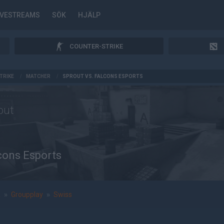
IVESTREAMS
SÖK
HJÄLP
COUNTER-STRIKE
TRIKE
/
MATCHER
/
SPROUT VS. FALCONS ESPORTS
out
cons Esports
A
»
Groupplay
»
Swiss