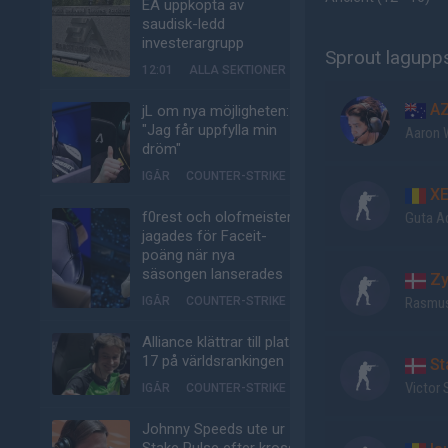
EA uppköpta av
saudisk-ledd
investerargrupp
Sprout lagupps
12:01
ALLA SEKTIONER
A
jL om nya möjligheten:
"Jag får uppfylla min
Aaron 
dröm"
IGÅR
COUNTER-STRIKE
XE
f0rest och olofmeister
Guta A
jagades för Faceit-
poäng när nya
säsongen lanserades
Zy
IGÅR
COUNTER-STRIKE
Rasmus
Alliance klättrar till plats
17 på världsrankingen
St
Victor 
IGÅR
COUNTER-STRIKE
Johnny Speeds ute ur