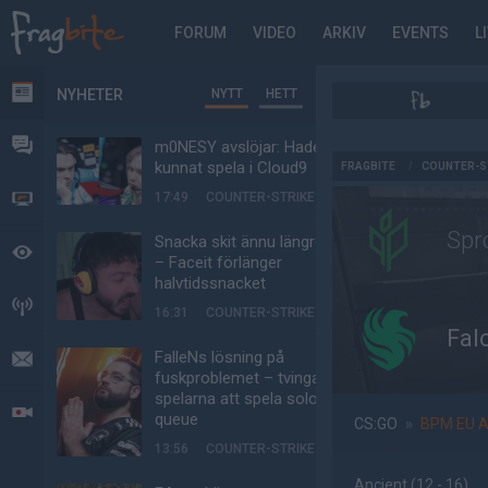
FORUM
VIDEO
ARKIV
EVENTS
L
NYHETER
NYTT
HETT
NYHETER
FORUM
m0NESY avslöjar: Hade
AD
kunnat spela i Cloud9
FRAGBITE
/
COUNTER-S
17:49
COUNTER-STRIKE
VIDEO
Spr
Snacka skit ännu längre
BEVAKAT
– Faceit förlänger
halvtidssnacket
HÄNDELSER
16:31
COUNTER-STRIKE
Fal
FalleNs lösning på
MEDDELANDEN
fuskproblemet – tvinga
spelarna att spela solo-
LIVESÄNDNINGAR
queue
CS:GO
»
BPM EU 
13:56
COUNTER-STRIKE
Ancient
(12 - 16
)