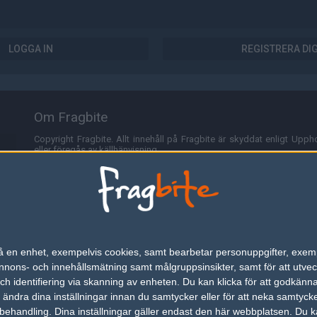
LOGGA IN
REGISTRERA DI
Om Fragbite
Copyright Fragbite. Allt innehåll på Fragbite är skyddat enligt Uppho
eller föregås av källhänvisning.
Alla åsikter uttryckta på Fragbite representerar varje enskild skribe
Programmering och design av
Fredric Bohlin
. För frågor rörande sajt
Cookies
Fragbite använder cookies för att spara användarspecifik informa
n på en enhet, exempelvis cookies, samt bearbetar personuppgifter, exem
omröstningar och för att föra statistik. För att slippa cookies kan 
ons- och innehållsmätning samt målgruppsinsikter, samt för att utveck
besöka Fragbite. Den här textraden finns här på grund av lagen om ele
h identifiering via skanning av enheten. Du kan klicka för att godkänn
h ändra dina inställningar innan du samtycker eller för att neka samtyck
Annonsering
behandling. Dina inställningar gäller endast den här webbplatsen. Du kan