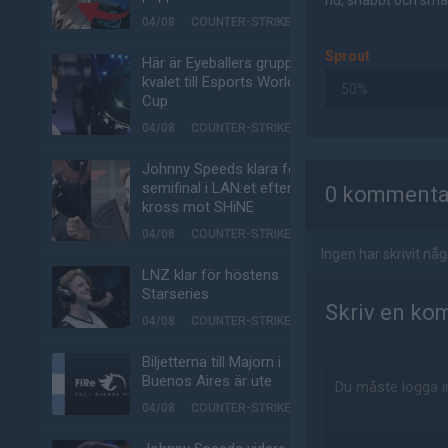
nu, snabbt och smär
04/08
COUNTER-STRIKE
Sprout
Här är Eyeballers grupp i
kvalet till Esports World
50%
Cup
04/08
COUNTER-STRIKE
AD
Johnny Speeds klara för
semifinal i LAN:et efter
0 kommenta
kross mot SHiNE
04/08
COUNTER-STRIKE
Ingen har skrivit n
LNZ klar för höstens
Starseries
Skriv en ko
04/08
COUNTER-STRIKE
Biljetterna till Majorn i
Buenos Aires är ute
04/08
COUNTER-STRIKE