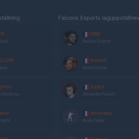
tällning
Falcons Esports laguppställnin
ZR
NBK
Ward
Nathan Schmitt
LLOW
kennyS
drian
Kenny Schrub
phon
bodyy
 Nordfoss
Alexandre Pianaro
aehr
misutaaa
Staehr
Kévin Rabier