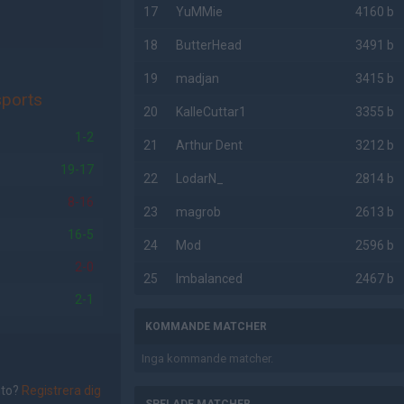
17
YuMMie
4160 b
18
ButterHead
3491 b
19
madjan
3415 b
sports
20
KalleCuttar1
3355 b
1-2
21
Arthur Dent
3212 b
19-17
22
LodarN_
2814 b
8-16
23
magrob
2613 b
16-5
24
Mod
2596 b
2-0
25
Imbalanced
2467 b
2-1
KOMMANDE MATCHER
Inga kommande matcher.
nto?
Registrera dig