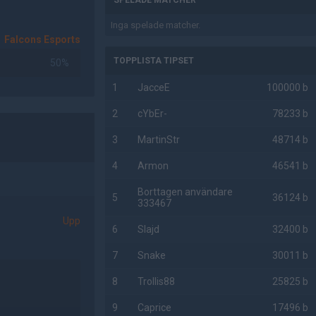
SPELADE MATCHER
Inga spelade matcher.
Falcons Esports
TOPPLISTA TIPSET
50%
1
JacceE
100000 b
2
cYbEr-
78233 b
3
MartinStr
48714 b
4
Armon
46541 b
Borttagen användare
5
36124 b
333467
Upp
6
Slajd
32400 b
7
Snake
30011 b
8
Trollis88
25825 b
9
Caprice
17496 b