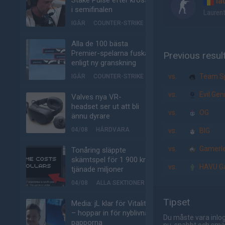
Stake Pulse efter kross
la
i semifinalen
Laurent
IGÅR
COUNTER-STRIKE
Alla de 100 bästa
Premier-spelarna fuskar
Previous resul
enligt ny granskning
vs.
Team Sp
IGÅR
COUNTER-STRIKE
vs.
Evil Gen
Valves nya VR-
headset ser ut att bli
vs.
OG
ännu dyrare
04/08
HÅRDVARA
vs.
BIG
vs.
Gamerle
Tonåring släppte
skämtspel för 1 900 kr –
vs.
HAVU G
tjänade miljoner
04/08
ALLA SEKTIONER
Tipset
Media: jL klar för Vitality
– hoppar in för nyblivna
Du måste vara inlog
papporna