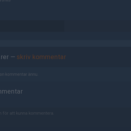
tfritt!
rer —
skriv kommentar
ågon kommentar ännu.
mmentar