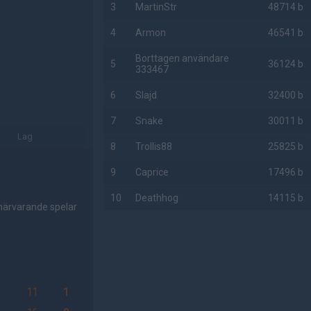
3
MartinStr
48714 b
4
Armon
46541 b
Borttagen användare
5
36124 b
333467
6
Slajd
32400 b
7
Snake
30011 b
Lag
8
Trollis88
25825 b
9
Caprice
17496 b
10
Deathhog
14115 b
 närvarande spelar
AD
6
11
1