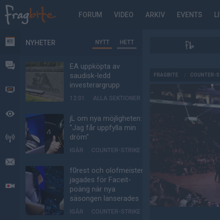
FORUM
VIDEO
ARKIV
EVENTS
L
NYHETER
NYTT
HETT
NYHETER
FORUM
EA uppköpta av
AD
saudisk-ledd
FRAGBITE
/
COUNTER-S
investerargrupp
VIDEO
12:01
ALLA SEKTIONER
BEVAKAT
jL om nya möjligheten:
"Jag får uppfylla min
dröm"
HÄNDELSER
IGÅR
COUNTER-STRIKE
MEDDELANDEN
f0rest och olofmeister
jagades för Faceit-
LIVESÄNDNINGAR
poäng när nya
säsongen lanserades
IGÅR
COUNTER-STRIKE