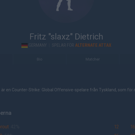
Fritz "slaxz" Dietrich
GERMANY
|
SPELAR FÖR
ALTERNATE ATTAX
Bio
Matcher
ich är en Counter-Strike: Global Offensive-spelare från Tyskland, som för
herna
rout
42%
12
1