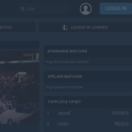
LOGGA IN
DOTA2
LEAGUE OF LEGENDS
AD
KOMMANDE MATCHER
Inga kommande matcher.
SPELADE MATCHER
Inga spelade matcher.
TOPPLISTA TIPSET
1
JacceE
100000 b
2
cYbEr-
78233 b