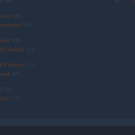
G
58%
16
1
rout
50%
merlegion
50%
rout
50%
AVU Gaming
50%
CE Esports
53%
rout
47%
G
53%
rout
47%