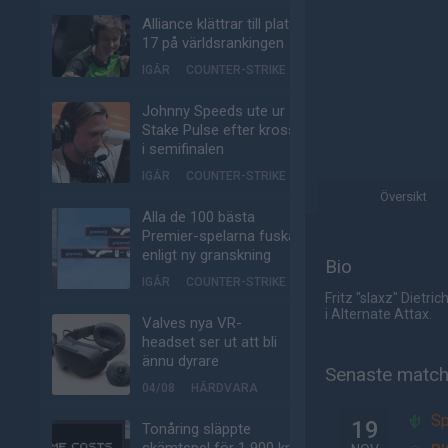
Alliance klättrar till plats
17 på världsrankingen
IGÅR
COUNTER-STRIKE
Johnny Speeds ute ur
Stake Pulse efter kross
i semifinalen
IGÅR
COUNTER-STRIKE
Översikt
Alla de 100 bästa
Premier-spelarna fuskar
enligt ny granskning
Bio
IGÅR
COUNTER-STRIKE
Fritz "slaxz" Dietr
i Alternate Attax.
Valves nya VR-
headset ser ut att bli
ännu dyrare
Senaste matc
04/08
HÅRDVARA
Sp
19
Tonåring släppte