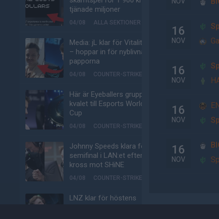
skämtspel för 1 900 kr –
BI
NOV
tjänade miljoner
04/08
ALLA SEKTIONER
Sp
16
Ga
NOV
Media: jL klar för Vitality
– hoppar in för nyblivna
papporna
Sp
16
04/08
COUNTER-STRIKE
H
NOV
Här är Eyeballers grupp i
kvalet till Esports World
EN
16
Cup
Sp
NOV
04/08
COUNTER-STRIKE
BI
Johnny Speeds klara för
16
semifinal i LAN:et efter
Sp
NOV
kross mot SHiNE
04/08
COUNTER-STRIKE
LNZ klar för höstens
Starseries