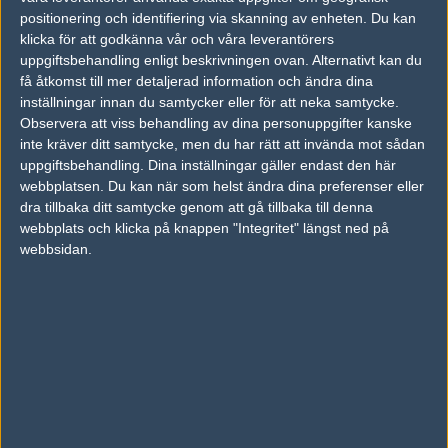
11
positionering och identifiering via skanning av enheten. Du kan
For The Win Esports
4
12
17
0
SEP
8%
klicka för att godkänna vår och våra leverantörers
uppgiftsbehandling enligt beskrivningen ovan. Alternativt kan du
BIG
64%
16
12
16
2
10
få åtkomst till mer detaljerad information och ändra dina
For The Win Esp
7
16
6
1
inställningar innan du samtycker eller för att neka samtycke.
SEP
orts
36%
Observera att viss behandling av dina personuppgifter kanske
inte kräver ditt samtycke, men du har rätt att invända mot sådan
G2 Esports
74%
16
16
2
09
uppgiftsbehandling. Dina inställningar gäller endast den här
For The Win Esports
2
5
6
0
SEP
webbplatsen. Du kan när som helst ändra dina preferenser eller
6%
dra tillbaka ditt samtycke genom att gå tillbaka till denna
webbplats och klicka på knappen "Integritet" längst ned på
Outsiders
70%
16
16
2
08
webbsidan.
For The Win Esports
3
8
10
0
SEP
0%
Följ oss i social media
Följ oss på Facebook
Följ oss på Twitter