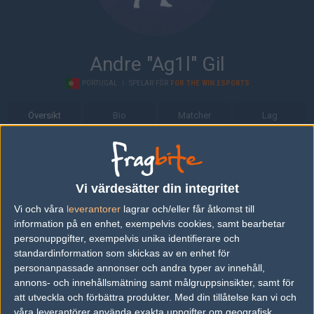
Andre "Ag1l" Gil
PORTUGAL
|
SPELAR FÖR
FOR THE WIN ESPORTS
Översikt
Bio
Matcher
Lag
Bio
Andre "Ag1l" Gil är en Counter-Strike: Global Offensive-spelare från
Vi värdesätter din integritet
Portugal, som för närvarande spelar i For The Win Esports.
Vi och våra
leverantorer
lagrar och/eller får åtkomst till
Senaste matcherna
information på en enhet, exempelvis cookies, samt bearbetar
personuppgifter, exempelvis unika identifierare och
JANO Esports
5
11
19
16
2
standardinformation som skickas av en enhet för
15
0%
personanpassade annonser och andra typer av innehåll,
For The Win Esp
16
15
10
1
FEB
annons- och innehållsmätning samt målgruppsinsikter, samt för
orts
50%
att utveckla och förbättra produkter.
Med din tillåtelse kan vi och
Made in Brazil
52%
16
19
2
våra leverantörer använda exakta uppgifter om geografisk