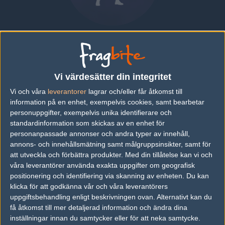
BhT
PORTUGAL
|
SPELAR FÖR
FOR THE WIN ESPORTS
Vi värdesätter din integritet
Översikt
Bio
Matcher
Lag
Vi och våra
leverantorer
lagrar och/eller får åtkomst till
information på en enhet, exempelvis cookies, samt bearbetar
Bio
personuppgifter, exempelvis unika identifierare och
standardinformation som skickas av en enhet för
BhT är en Counter-Strike: Global Offensive-spelare från Portugal,
personanpassade annonser och andra typer av innehåll,
som för närvarande spelar i For The Win Esports.
annons- och innehållsmätning samt målgruppsinsikter, samt för
att utveckla och förbättra produkter.
Med din tillåtelse kan vi och
Senaste matcherna
våra leverantörer använda exakta uppgifter om geografisk
Inga spelade matcher
positionering och identifiering via skanning av enheten. Du kan
klicka för att godkänna vår och våra leverantörers
uppgiftsbehandling enligt beskrivningen ovan. Alternativt kan du
få åtkomst till mer detaljerad information och ändra dina
Följ oss i social media
inställningar innan du samtycker eller för att neka samtycke.