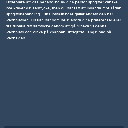
Observera att viss behandling av dina personuppgifter kanske
Följ oss på Facebook
inte kräver ditt samtycke, men du har rätt att invända mot sådan
Följ oss på Twitter
uppgiftsbehandling. Dina inställningar gäller endast den här
webbplatsen. Du kan när som helst ändra dina preferenser eller
Följ oss på Instagram
dra tillbaka ditt samtycke genom att gå tillbaka till denna
webbplats och klicka på knappen "Integritet" längst ned på
Följ oss på Twitch
webbsidan.
Information
Annonsering
Copyright och Privacy Policy
Användaravtal
Kontakta
Om Fragbite
Copyright Fragbite. Allt innehåll på Fragbite är skyddat enligt
Upphovsrättslagen. Citat eller texter baserade på Fragbites innehåll ska
följas eller föregås av källhänvisning.
Alla åsikter uttryckta på Fragbite representerar varje enskild skribent och