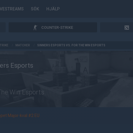
IVESTREAMS
SÖK
HJÄLP
COUNTER-STRIKE
TRIKE
/
MATCHER
/
SINNERS ESPORTS VS. FOR THE WIN ESPORTS
ers Esports
The Win Esports
pet Major-kval #2 EU