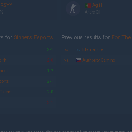
RSYY
Ag1l
ílý
Andre Gil
ts for
Sinners Esports
Previous results for
For The
2-1
vs.
Eternal Fire
irit
2-0
vs.
Authority Gaming
nest
1-2
orts
2-1
 Talent
2-0
2-1