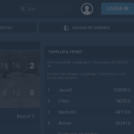
LOGGA IN
DOTA2
LEAGUE OF LEGENDS
AD
TOPPLISTA TIPSET
Den nuvarande omgången i Tipset varar till 2018-12-
16
16
2
30.
Vinnare från tidigare omgångar i Tipset finns i det
anrika Hall of Fame.
1
JacceE
100000 b
9
12
0
2
cYbEr-
78233 b
3
MartinStr
48714 b
Best of 3
4
Armon
46541 b