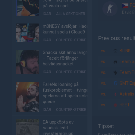
70% – skyller på bristen
FO
på virala spel
David B
IGÅR
ALLA SEKTIONER
m0NESY avslöjar: Hade
kunnat spela i Cloud9
Previous resul
IGÅR
COUNTER-STRIKE
vs.
BLINK
Snacka skit ännu längre
– Faceit förlänger
vs.
Team Sp
halvtidssnacket
IGÅR
COUNTER-STRIKE
vs.
Team Fi
vs.
GMT Esp
FalleNs lösning på
fuskproblemet – tvinga
vs.
Astralis
spelarna att spela solo-
queue
vs.
HEET
IGÅR
COUNTER-STRIKE
EA uppköpta av
Tipset
saudisk-ledd
investerargrupp