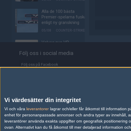
Alla de 100 bästa
Premier-spelarna fuskar
enligt ny granskning
05/08
COUNTER-STRIKE
Valves nya VR-
headset ser ut att bli
Följ oss i social media
ännu dyrare
04/08
HÅRDVARA
Följ oss på Facebook
Tonåring släppte
Följ oss på Twitter
skämtspel för 1 900 kr –
tjänade miljoner
Följ oss på Instagram
04/08
ALLA SEKTIONER
Följ oss på Twitch
Vi värdesätter din integritet
Media: jL klar för Vitality
Information
Vi och våra
leverantorer
lagrar och/eller får åtkomst till informatio
– hoppar in för nyblivna
enhet för personanpassade annonser och andra typer av innehåll, ann
papporna
Annonsering
leverantörer använda exakta uppgifter om geografisk positionering oc
04/08
COUNTER-STRIKE
ovan. Alternativt kan du få åtkomst till mer detaljerad information oc
Copyright och Privacy Policy