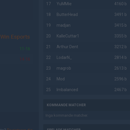
17
YuMMie
4160 b
18
ButterHead
3491 b
19
madjan
3415 b
 Win Esports
20
KalleCuttar1
3355 b
21
Arthur Dent
3212 b
11-16
22
LodarN_
2814 b
14-16
23
magrob
2613 b
24
Mod
2596 b
25
Imbalanced
2467 b
KOMMANDE MATCHER
Inga kommande matcher.