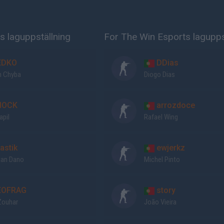
s laguppställning
For The Win Esports lagupps
EDKO
DDias
h Chyba
Diogo Dias
HOCK
arrozdoce
apil
Rafael Wing
astik
ewjerkz
ian Dano
Michel Pinto
OFRAG
story
Zouhar
João Vieira