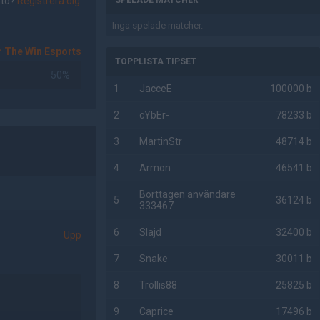
nto?
Registrera dig
SPELADE MATCHER
Inga spelade matcher.
r The Win Esports
TOPPLISTA TIPSET
50%
1
JacceE
100000 b
2
cYbEr-
78233 b
3
MartinStr
48714 b
4
Armon
46541 b
Borttagen användare
5
36124 b
333467
6
Slajd
32400 b
Upp
7
Snake
30011 b
8
Trollis88
25825 b
9
Caprice
17496 b