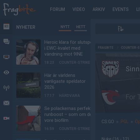
FORUM
VIDEO
ARKIV
EVENTS
L
NYHETER
NYTT
HETT
NYHETER
FORUM
Heroic klara för slutspel
AD
i EWC-kvalet med
FRAGBITE
/
COUNTER-S
vändning mot 9INE
VIDEO
18:23
COUNTER-STRIKE
Sinn
BEVAKAT
Här är världens
vanligaste speldator
2026
HÄNDELSER
For 
17:17
HÅRDVARA
MEDDELANDEN
Se polackernas perfekta
runboost – som om det
LIVESÄNDNINGAR
vore biofilm
CS:GO
»
PGL
»
Öp
16:59
COUNTER-STRIKE
Nuke
(16 - 12
)