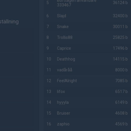
Borttagen användare
5
36124 b
333467
6
Slajd
32400 b
tällning
7
Snake
30011 b
8
Trollis88
25825 b
9
Caprice
17496 b
10
Deathhog
14115 b
11
vadåråå
8000 b
12
FeelAlright
7085 b
13
lifox
6517 b
14
hyyyla
6149 b
15
Bruiser
4608 b
16
zaphio
4569 b