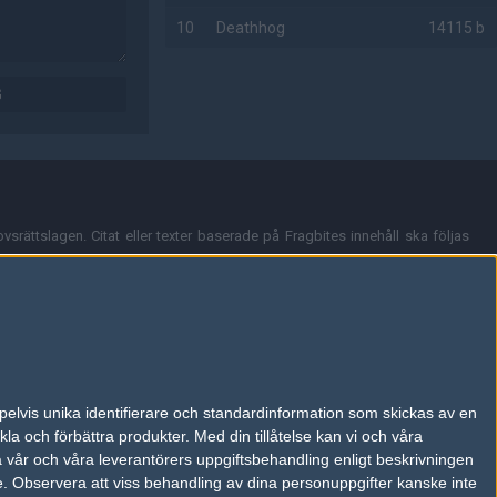
10
Deathhog
14115 b
AD
G
vsrättslagen. Citat eller texter baserade på Fragbites innehåll ska följas
nt och överensstämmer inte nödvändigtvis med Fragbites åsikter.
en kan du skicka iväg ett email till
vår support
.
tion så som t.ex. användarnamn. Cookies sparas även när man deltar i
pelvis unika identifierare och standardinformation som skickas av en
du stänga av cookies i din webbläsares inställningar eller välja att inte
la och förbättra produkter.
Med din tillåtelse kan vi och våra
ktronisk kommunikation som trädde i kraft 25 juli 2003.
a vår och våra leverantörers uppgiftsbehandling enligt beskrivningen
e.
Observera att viss behandling av dina personuppgifter kanske inte