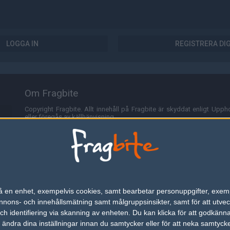
LOGGA IN
REGISTRERA DI
Om Fragbite
Copyright Fragbite. Allt innehåll på Fragbite är skyddat enligt Uppho
eller föregås av källhänvisning.
Alla åsikter uttryckta på Fragbite representerar varje enskild skribe
Programmering och design av
Fredric Bohlin
. För frågor rörande sajt
Cookies
Fragbite använder cookies för att spara användarspecifik informa
n på en enhet, exempelvis cookies, samt bearbetar personuppgifter, exem
omröstningar och för att föra statistik. För att slippa cookies kan 
ons- och innehållsmätning samt målgruppsinsikter, samt för att utveck
besöka Fragbite. Den här textraden finns här på grund av lagen om ele
h identifiering via skanning av enheten. Du kan klicka för att godkänn
h ändra dina inställningar innan du samtycker eller för att neka samtyck