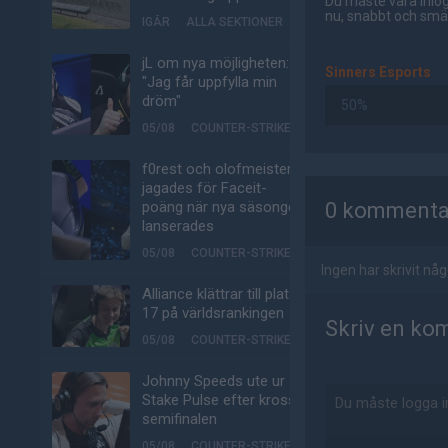
Du måste vara inlog
nu, snabbt och smär
IGÅR
ALLA SEKTIONER
jL om nya möjligheten:
Sinners Esports
"Jag får uppfylla min
dröm"
50%
05/08
COUNTER-STRIKE
f0rest och olofmeister
AD
jagades för Faceit-
poäng när nya säsongen
0 kommenta
lanserades
05/08
COUNTER-STRIKE
Ingen har skrivit n
Alliance klättrar till plats
17 på världsrankingen
Skriv en ko
05/08
COUNTER-STRIKE
Johnny Speeds ute ur
Stake Pulse efter kross i
semifinalen
05/08
COUNTER-STRIKE