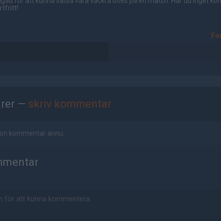
gad för att kunna satsa våra vackra bites på en match. Har du inget ko
tfritt!
Fo
rer —
skriv kommentar
ågon kommentar ännu.
mmentar