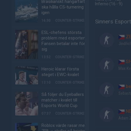
Brasilianskt hangarfartyg
Inferno
(16 - 9
)
ska hålla CS-turnering –
igen
Sinners Esport
16:30
COUNTER-STRIKE
ESL-chefens största
Z
problem med esporten:
Fansen betalar inte för
Jindřic
sig
13:52
COUNTER-STRIKE
S
Max Kv
Heroic klarar första
steget i EWC-kvalet
13:10
COUNTER-STRIKE
be
Sebast
Så följer du Eyeballers
matcher i kvalet till
Esports World Cup
NE
07:37
COUNTER-STRIKE
Adam 
Roblox värde rasar med