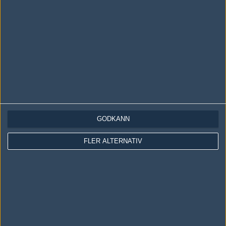
Brottarlinne
50%
11
APR
LakeShow
36%
0
23
Young Ninjas
64%
0
MAR
X-Gamer
50%
13
17
Young Ninjas
50%
16
MAR
Young Ninjas
54%
16
16
GODKÄNN
Desenchantee
46%
14
MAR
FLER ALTERNATIV
Champang
50%
8
10
Young Ninjas
50%
16
MAR
EC Brugge
50%
7
16
16
2
09
Young Ninjas
5
16
8
8
1
MAR
0%