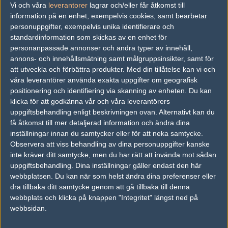
Vi och våra
leverantorer
lagrar och/eller får åtkomst till
information på en enhet, exempelvis cookies, samt bearbetar
Young Ninjas
40%
12
03
personuppgifter, exempelvis unika identifierare och
Astralis Talent
60%
16
JUN
standardinformation som skickas av en enhet för
personanpassade annonser och andra typer av innehåll,
Apeks Rebels
50%
6
annons- och innehållsmätning samt målgruppsinsikter, samt för
02
att utveckla och förbättra produkter.
Med din tillåtelse kan vi och
Young Ninjas
50%
16
JUN
våra leverantörer använda exakta uppgifter om geografisk
positionering och identifiering via skanning av enheten. Du kan
BIG Academy
53%
16
klicka för att godkänna vår och våra leverantörers
31
uppgiftsbehandling enligt beskrivningen ovan. Alternativt kan du
Young Ninjas
47%
13
MAY
få åtkomst till mer detaljerad information och ändra dina
inställningar innan du samtycker eller för att neka samtycke.
Young Ninjas
50%
16
30
Observera att viss behandling av dina personuppgifter kanske
inte kräver ditt samtycke, men du har rätt att invända mot sådan
Natus Vincere Junior
50%
12
MAY
uppgiftsbehandling. Dina inställningar gäller endast den här
webbplatsen. Du kan när som helst ändra dina preferenser eller
FURIA Academy
53%
16
29
dra tillbaka ditt samtycke genom att gå tillbaka till denna
Young Ninjas
47%
3
MAY
webbplats och klicka på knappen "Integritet" längst ned på
webbsidan.
Astralis Talent
50%
16