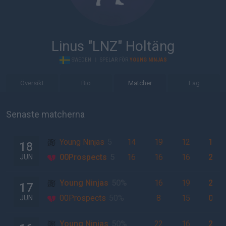
Linus "LNZ" Holtäng
SWEDEN
|
SPELAR FÖR
YOUNG NINJAS
Översikt
Bio
Matcher
Lag
Senaste matcherna
Young Ninjas
5
14
19
12
1
18
0%
00Prospects
5
16
16
16
2
JUN
0%
Young Ninjas
50%
16
19
2
17
00Prospects
50%
8
15
0
JUN
Young Ninjas
50%
22
16
2