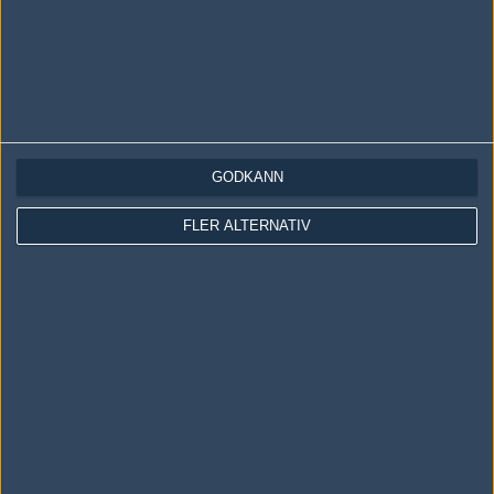
GODKÄNN
LOGGA IN
REGISTRERA DIG
FLER ALTERNATIV
Följ oss i social media
Följ oss på Facebook
Följ oss på Twitter
Följ oss på Instagram
Följ oss på Twitch
Information