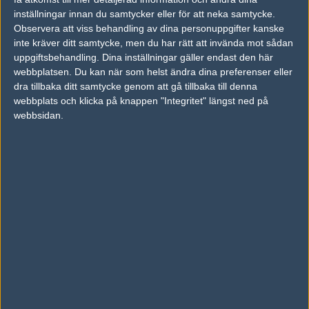
inställningar innan du samtycker eller för att neka samtycke.
Previous results for
Young Ninjas
Observera att viss behandling av dina personuppgifter kanske
inte kräver ditt samtycke, men du har rätt att invända mot sådan
vs.
Natus Vincere Junior
14-16
uppgiftsbehandling. Dina inställningar gäller endast den här
vs.
FURIA Academy
16-13
webbplatsen. Du kan när som helst ändra dina preferenser eller
dra tillbaka ditt samtycke genom att gå tillbaka till denna
vs.
Astralis Talent
12-16
webbplats och klicka på knappen "Integritet" längst ned på
webbsidan.
vs.
Apeks Rebels
6-16
vs.
BIG Academy
16-13
vs.
Natus Vincere Junior
16-12
Previous results for
FURIA Academy
vs.
BIG Academy
16-14
vs.
Young Ninjas
16-13
vs.
Astralis Talent
12-16
vs.
Natus Vincere Junior
13-16