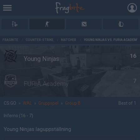
AD
FRAGBITE
/
COUNTER-STRIKE
/
MATCHER
/
YOUNG NINJAS VS. FURIA ACADEMY
16
Young Ninjas
7
FURIA Academy
CS:GO
»
WAL
»
Gruppspel
»
Group B
Best of 1
Inferno
(16 - 7
)
Young Ninjas laguppställning