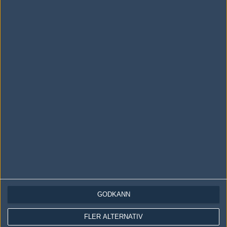
Följ oss i social media
Följ oss på Facebook
Följ oss på Twitter
Följ oss på Instagram
Följ oss på Twitch
Information
Annonsering
Copyright och Privacy Policy
GODKÄNN
Användaravtal
Kontakta
FLER ALTERNATIV