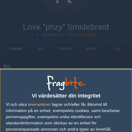
Love "phzy" Smidebrant
INTERNATIONAL
|
SPELAR FÖR
SANGAL
Översikt
Bio
Matcher
Bilder
Lag
Bio
Love "phzy" Smidebrant är en Counter-Strike: Global Offensive-
spelare från International, som för närvarande spelar i Sangal.
Senaste matcherna
Vi värdesätter din integritet
Vi och våra
leverantorer
lagrar och/eller får åtkomst till
iNation
50%
2
16
16
2
14
information på en enhet, exempelvis cookies, samt bearbetar
Sangal
50%
16
10
11
1
FEB
personuppgifter, exempelvis unika identifierare och
standardinformation som skickas av en enhet för
personanpassade annonser och andra typer av innehåll,
Sangal
50%
16