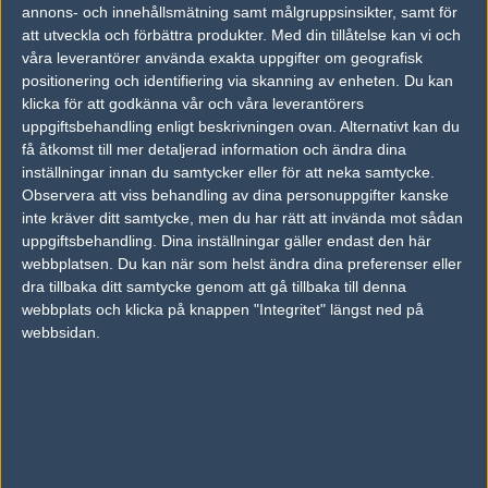
14
annons- och innehållsmätning samt målgruppsinsikter, samt för
BenchedHeroes
50%
9
FEB
att utveckla och förbättra produkter.
Med din tillåtelse kan vi och
våra leverantörer använda exakta uppgifter om geografisk
Sangal
50%
11
11
0
positionering och identifiering via skanning av enheten. Du kan
22
klicka för att godkänna vår och våra leverantörers
Heroic
50%
16
16
2
OCT
uppgiftsbehandling enligt beskrivningen ovan. Alternativt kan du
få åtkomst till mer detaljerad information och ändra dina
Mouz
64%
19
9
16
2
09
inställningar innan du samtycker eller för att neka samtycke.
Observera att viss behandling av dina personuppgifter kanske
Sangal
36%
16
16
12
1
OCT
inte kräver ditt samtycke, men du har rätt att invända mot sådan
uppgiftsbehandling. Dina inställningar gäller endast den här
Sangal
52%
16
16
2
08
webbplatsen. Du kan när som helst ändra dina preferenser eller
dra tillbaka ditt samtycke genom att gå tillbaka till denna
Illuminar Gaming
48%
10
6
0
OCT
webbplats och klicka på knappen "Integritet" längst ned på
webbsidan.
Senaste bilder