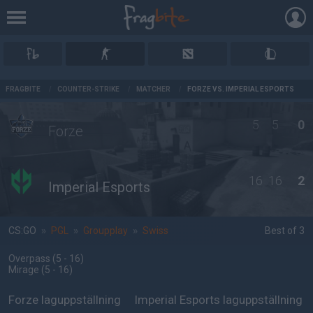
AD
FRAGBITE
/
COUNTER-STRIKE
/
MATCHER
/
FORZE VS. IMPERIAL ESPORTS
5
5
0
Forze
16
16
2
Imperial Esports
CS:GO
»
PGL
»
Groupplay
»
Swiss
Best of 3
Overpass
(5 - 16
)
Mirage
(5 - 16
)
Forze laguppställning
Imperial Esports laguppställning