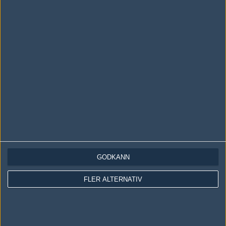
LOGGA IN
REGISTRERA DIG
Följ oss i social media
Följ oss på Facebook
Följ oss på Twitter
GODKÄNN
Följ oss på Instagram
FLER ALTERNATIV
Följ oss på Twitch
Information