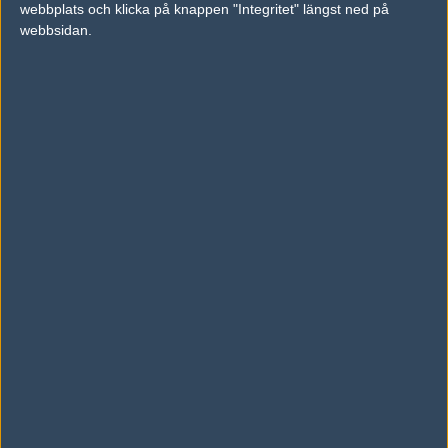
webbplats och klicka på knappen "Integritet" längst ned på
vs.
Team Spirit
0-2
webbsidan.
vs.
Heroic
16-8
Tipset
Du måste vara inloggad för att kunna satsa våra vackra bites på en
match. Har du inget konto?
Registrera dig
nu, snabbt och smärtfritt!
Forze
Imperial Esports
62%
38%
AD
0 kommentarer —
skriv kommentar
Ingen har skrivit någon kommentar ännu.
Skriv en kommentar
Upp