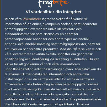
Previous results for
Forze
Vi värdesätter din integritet
vs.
Outsiders
1-2
Vi och våra
leverantorer
lagrar och/eller får åtkomst till
vs.
Team Vitality
2-1
information på en enhet, exempelvis cookies, samt bearbetar
personuppgifter, exempelvis unika identifierare och
vs.
Bad News Eagles
16-7
standardinformation som skickas av en enhet för
personanpassade annonser och andra typer av innehåll,
vs.
Renegades
16-9
annons- och innehållsmätning samt målgruppsinsikter, samt för
vs.
Natus Vincere
0-2
att utveckla och förbättra produkter.
Med din tillåtelse kan vi och
våra leverantörer använda exakta uppgifter om geografisk
vs.
sAw
1-2
positionering och identifiering via skanning av enheten. Du kan
klicka för att godkänna vår och våra leverantörers
Previous results for
Imperial Esports
uppgiftsbehandling enligt beskrivningen ovan. Alternativt kan du
få åtkomst till mer detaljerad information och ändra dina
vs.
IHC Esports
2-1
inställningar innan du samtycker eller för att neka samtycke.
Observera att viss behandling av dina personuppgifter kanske
vs.
Bad News Eagles
16-12
inte kräver ditt samtycke, men du har rätt att invända mot sådan
vs.
Team Liquid
16-10
uppgiftsbehandling. Dina inställningar gäller endast den här
webbplatsen. Du kan när som helst ändra dina preferenser eller
vs.
Team Spirit
6-16
dra tillbaka ditt samtycke genom att gå tillbaka till denna