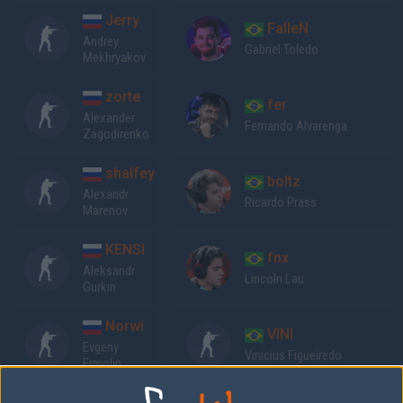
Jerry
FalleN
Andrey
Gabriel Toledo
Mekhryakov
zorte
fer
Alexander
Fernando Alvarenga
Zagodirenko
shalfey
boltz
Alexandr
Ricardo Prass
Marenov
KENSI
fnx
Aleksandr
Lincoln Lau
Gurkin
Norwi
VINI
Evgeny
Vinicius Figueiredo
Ermolin