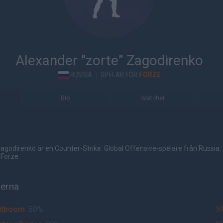
Alexander "zorte" Zagodirenko
RUSSIA
|
SPELAR FÖR
FORZE
Bio
Matcher
agodirenko är en Counter-Strike: Global Offensive-spelare från Russia,
 Forze.
herna
etboom
50%
1