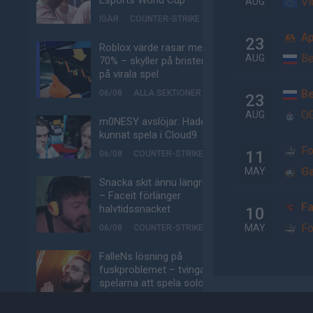
Esports World Cup
Vi
AUG
IGÅR
COUNTER-STRIKE
A
23
Roblox värde rasar med
B
AUG
70% – skyller på bristen
på virala spel
B
06/08
ALLA SEKTIONER
23
O
AUG
m0NESY avslöjar: Hade
kunnat spela i Cloud9
Fo
11
06/08
COUNTER-STRIKE
G
MAY
Snacka skit ännu längre
– Faceit förlänger
Fa
halvtidssnacket
10
Fo
MAY
06/08
COUNTER-STRIKE
FalleNs lösning på
fuskproblemet – tvinga
spelarna att spela solo-
queue