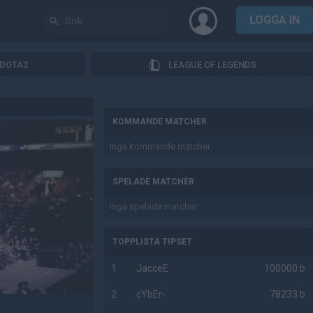
LOGGA IN
DOTA2
LEAGUE OF LEGENDS
AD
KOMMANDE MATCHER
Inga kommande matcher.
SPELADE MATCHER
Inga spelade matcher.
TOPPLISTA TIPSET
1
JacceE
100000 b
2
cYbEr-
78233 b