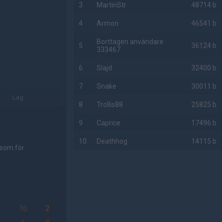
3
MartinStr
48714 b
4
Armon
46541 b
Borttagen användare
5
36124 b
333467
6
Slajd
32400 b
7
Snake
30011 b
Lag
8
Trollis88
25825 b
9
Caprice
17496 b
10
Deathhog
14115 b
 som för
AD
9
16
2