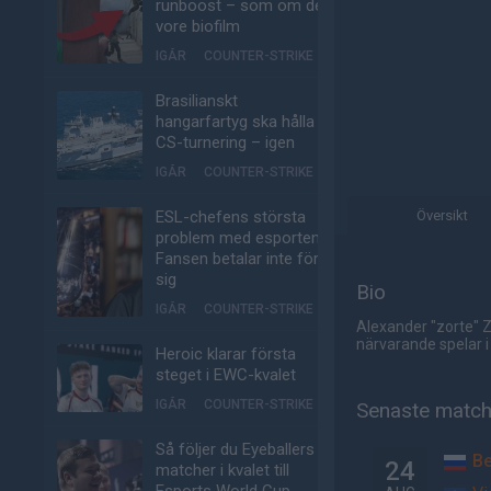
runboost – som om det
vore biofilm
IGÅR
COUNTER-STRIKE
Brasilianskt
hangarfartyg ska hålla
CS-turnering – igen
IGÅR
COUNTER-STRIKE
ESL-chefens största
Översikt
problem med esporten:
Fansen betalar inte för
sig
Bio
IGÅR
COUNTER-STRIKE
Alexander "zorte" Z
närvarande spelar i
Heroic klarar första
steget i EWC-kvalet
IGÅR
COUNTER-STRIKE
Senaste matc
Så följer du Eyeballers
B
24
matcher i kvalet till