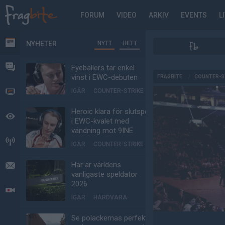
FORUM
VIDEO
ARKIV
EVENTS
L
NYHETER
NYTT
HETT
NYHETER
FORUM
Eyeballers tar enkel
AD
vinst i EWC-debuten
FRAGBITE
/
COUNTER-S
IGÅR
COUNTER-STRIKE
VIDEO
Heroic klara för slutspel
BEVAKAT
i EWC-kvalet med
vändning mot 9INE
HÄNDELSER
IGÅR
COUNTER-STRIKE
Här är världens
MEDDELANDEN
vanligaste speldator
2026
LIVESÄNDNINGAR
IGÅR
HÅRDVARA
Se polackernas perfekta