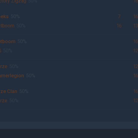
ctory Zigzag
50%
1
peks
50%
7
1
etboom
50%
16
1
etboom
50%
1
G
50%
1
rze
50%
1
amerlegion
50%
1
ze Clan
50%
1
rze
50%
1