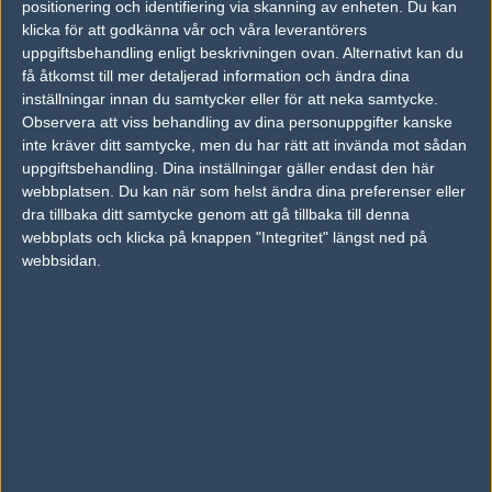
positionering och identifiering via skanning av enheten. Du kan
vs.
ENCE Esports
9-16
klicka för att godkänna vår och våra leverantörers
uppgiftsbehandling enligt beskrivningen ovan. Alternativt kan du
vs.
Faze Clan
0-2
få åtkomst till mer detaljerad information och ändra dina
inställningar innan du samtycker eller för att neka samtycke.
vs.
Apeks
16-19
Observera att viss behandling av dina personuppgifter kanske
vs.
Viperio
16-9
inte kräver ditt samtycke, men du har rätt att invända mot sådan
uppgiftsbehandling. Dina inställningar gäller endast den här
vs.
1WIN
9-16
webbplatsen. Du kan när som helst ändra dina preferenser eller
dra tillbaka ditt samtycke genom att gå tillbaka till denna
vs.
Fnatic
16-12
webbplats och klicka på knappen "Integritet" längst ned på
vs.
Complexity Gaming
14-16
webbsidan.
Följ oss i social media
Följ oss på Facebook
Följ oss på Twitter
Följ oss på Instagram