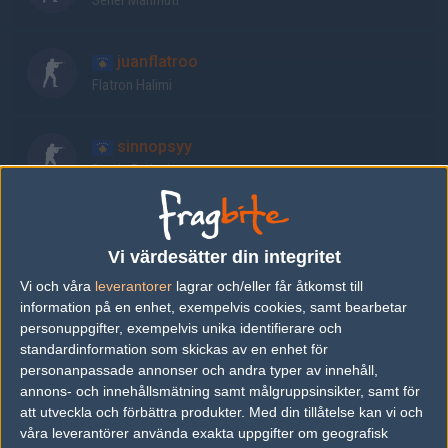
Sener Mahmuti
juanflatroo
Flatron Halimi
sinnopsyy
Dionis Budeci
gxx
Genc Kolgeci
Vi värdesätter din integritet
Vi och våra
leverantorer
lagrar och/eller får åtkomst till
information på en enhet, exempelvis cookies, samt bearbetar
Senaste resultat
personuppgifter, exempelvis unika identifierare och
standardinformation som skickas av en enhet för
vs.
Faze Clan
2-1
personanpassade annonser och andra typer av innehåll,
annons- och innehållsmätning samt målgruppsinsikter, samt för
vs.
Apeks
16-6
att utveckla och förbättra produkter.
Med din tillåtelse kan vi och
vs.
G2 Esports
16-13
våra leverantörer använda exakta uppgifter om geografisk