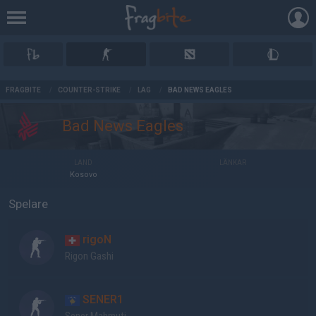
AD
FRAGBITE
/
COUNTER-STRIKE
/
LAG
/
BAD NEWS EAGLES
Bad News Eagles
LAND
LÄNKAR
Kosovo
Spelare
rigoN
Rigon Gashi
SENER1