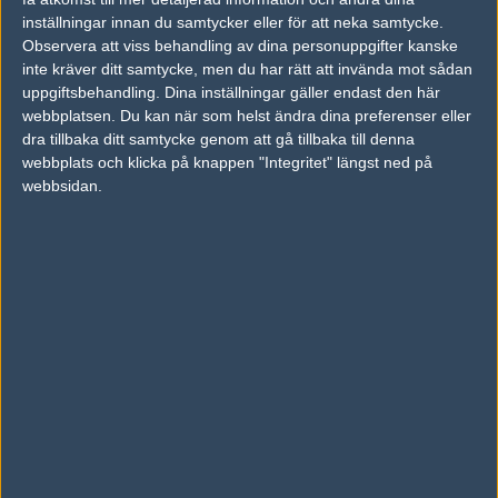
inställningar innan du samtycker eller för att neka samtycke.
Previous results for
Imperial Esports
Observera att viss behandling av dina personuppgifter kanske
inte kräver ditt samtycke, men du har rätt att invända mot sådan
vs.
Team Spirit
6-16
uppgiftsbehandling. Dina inställningar gäller endast den här
vs.
Team Spirit
0-2
webbplatsen. Du kan när som helst ändra dina preferenser eller
dra tillbaka ditt samtycke genom att gå tillbaka till denna
vs.
Heroic
16-8
webbplats och klicka på knappen "Integritet" längst ned på
webbsidan.
vs.
Isurus Gaming
2-1
vs.
Red Canids
0-2
vs.
Boom eSports
2-0
Previous results for
Team Liquid
vs.
G2 Esports
16-6
vs.
Pain Gaming
1-2
vs.
Ninjas in Pyjamas
2-1
vs.
Heroic
0-2