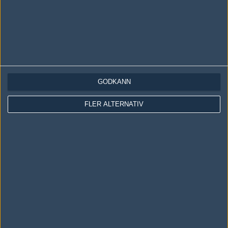
GODKÄNN
LOGGA IN
REGISTRERA DIG
FLER ALTERNATIV
Följ oss i social media
Följ oss på Facebook
Följ oss på Twitter
Följ oss på Instagram
Följ oss på Twitch
Information