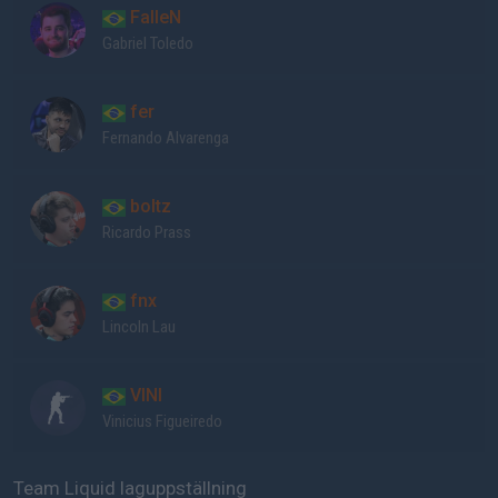
FalleN
Gabriel Toledo
fer
Fernando Alvarenga
boltz
Ricardo Prass
fnx
Lincoln Lau
VINI
Vinicius Figueiredo
Team Liquid laguppställning