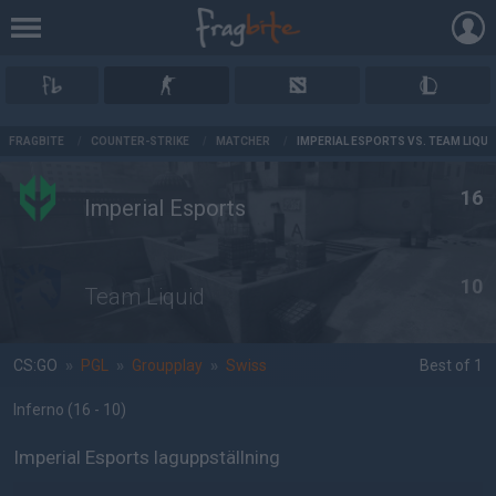
AD
FRAGBITE
/
COUNTER-STRIKE
/
MATCHER
/
IMPERIAL ESPORTS VS. TEAM LIQUI
16
Imperial Esports
10
Team Liquid
CS:GO
»
PGL
»
Groupplay
»
Swiss
Best of 1
Inferno
(16 - 10
)
Imperial Esports laguppställning