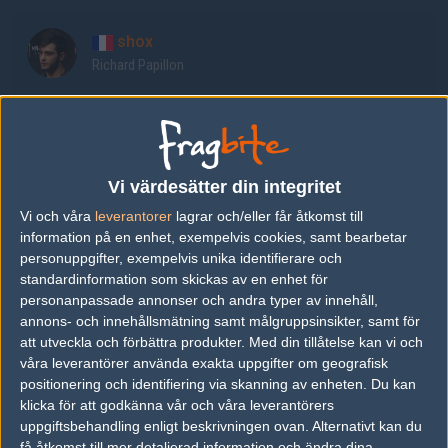
shox
Richard Papillon
nitr0
Nick Cannella
Vi värdesätter din integritet
EliGE
Vi och våra
leverantorer
lagrar och/eller får åtkomst till
Jonathan Jablonowski
information på en enhet, exempelvis cookies, samt bearbetar
personuppgifter, exempelvis unika identifierare och
standardinformation som skickas av en enhet för
NAF
personanpassade annonser och andra typer av innehåll,
Keith Markovic
annons- och innehållsmätning samt målgruppsinsikter, samt för
att utveckla och förbättra produkter.
Med din tillåtelse kan vi och
våra leverantörer använda exakta uppgifter om geografisk
oSee
positionering och identifiering via skanning av enheten. Du kan
Josh Ohm
klicka för att godkänna vår och våra leverantörers
uppgiftsbehandling enligt beskrivningen ovan. Alternativt kan du
få åtkomst till mer detaljerad information och ändra dina